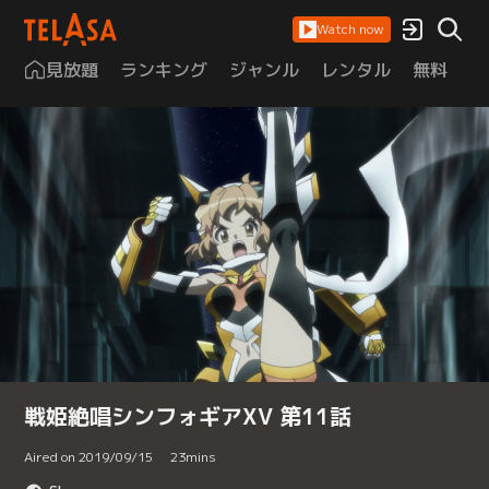
Watch now
見放題
ランキング
ジャンル
レンタル
無料
は
戦姫絶唱シンフォギアXV 第11話
Aired on 2019/09/15
23
mins