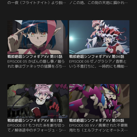
の一夜（フライトナイト）より脱出
／この地、この刻の天地に描かれる
を果たす、翼、マリア、緒川であっ
レイラインによって鼓動するシェ
たが、心を凌辱された翼のダメージ
ム・ハの腕輪。全ては、神の力を手
は殊の外激しく、ひとり回復が遅れ
に入れんとする風鳴訃堂の思惑であ
ていた。7万を超えてなお増え続け
った。不協和に奏でられる音の羅列
る死者のカウントに、残党には収ま
に続いて大噴火する人体が、蜘蛛の
らぬ巨悪を予感する一同。ちょうど
結界を突き破る。駆けつけた装者た
その裏でミラアルクとエルザは、黒
ちと相対するヴァネッサは、戦う理
ずくめの男たちと接触を果たしてい
由を語る事で響を翻弄する。ペース
た。【提供：バンダイチャンネル】
を乱されながらも…。【提供：バン
ダイチャンネル】
戦姫絶唱シンフォギアXV 第05話
戦姫絶唱シンフォギアXV 第06話
EPISODE 05 かばんの隠し事／握ら
EPISODE 06 ゼノグラシア／査察と
れた拳はヴァネッサの猛襲をぶち抜
いう不意打ちに、一時的にも機能不
き、ついに彼女の眼前にて開かれ
全となってしまったS.O.N.G.本部。
た。怪物が背負う罪は「悪」そのも
その結果、無理矢理に行動実態を裸
のなれど、心の奥底に悲しさを感じ
と剥かれるばかりか、非戦闘員を危
取る響。再度の対話を試みるもの
険に巻き込んでしまう。未来とエル
の、だが、その勇気は闖入者によっ
フナインの安否を気遣う装者達の想
て踏み躙られてしまう。日本政府よ
いはひとつであったが、疲弊に摩耗
り突如にして不自然、かつ強引に執
した翼は、マリアの心配をよそに周
行される本部への査察。結果、一時
囲と軋轢を繰り返し、孤立してい
的にではあるが…。【提供：バンダ
く。一方で…。【提供：バンダイチ
イチャンネル】
ャンネル】
戦姫絶唱シンフォギアXV 第07話
戦姫絶唱シンフォギアXV 第08話
EPISODE 07 もつれた糸を断ち切っ
EPISODE 08 XV／廃棄された不要無
て／解体途中のチフォージュ・シャ
用たち（エルフナインとオートスコ
トーに、物質化顕現（マテリアライ
アラー）が、為すべき事のありった