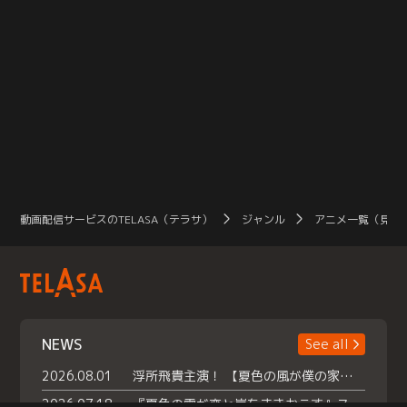
動画配信サービスのTELASA（テラサ）
ジャンル
アニメ一覧（見放
NEWS
See all
2026.08.01
浮所飛貴主演！ 【夏色の風が僕の家にやってきた】 本日よりテラサで独占配信スタート！
2026.07.18
『夏色の雲が恋と嵐をまきおこす』スペシャルメイキング 【Part1】2026年７月18日（土）23時30分～配信スタート！話題のシーンの裏側を大公開！豪華キャスト大集合！ 『武宮家 真夏の家族会議』開催！