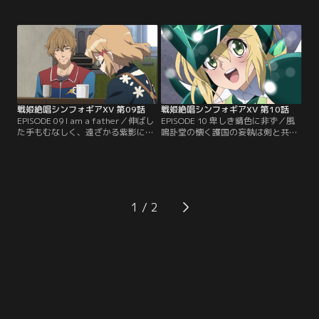
ズ）を果たす「神の力」。それはシ
けを振り絞った此処こそが「全」。
ェム・ハの腕輪から抽出された、余
即ち、オレの立つ瀬とばかりに再誕
りにも不気味で巨大なエネルギー
を果たすキャロル・マールス・ディ
塊。設置されたジェネレイターを稼
ーンハイム。スフォルツァンドに残
働させたのは魔眼に弄られたエルフ
響する奇跡殺しの錬金術は、ノーブ
ナインであり、数多に廃棄されたオ
ルレッドらを蹴散らしていく。その
ートスコアラーの躯体に残存する
間にも神の力は、神そのものへと至
「想い出」であった。【提供：バン
ろうと…。【提供：バンダイチャン
ダイチャンネル】
ネル】
戦姫絶唱シンフォギアXV 第09話
戦姫絶唱シンフォギアXV 第10話
EPISODE 09 I am a father／伸ばし
EPISODE 10 卑しき錆色に非ず／風
た手もむなしく、遠ざかる紫影に向
鳴訃堂の懐く護国の妄執は剣と共に
かって親友の名を叫ぶ響。陽だまり
折り砕かれ、呼応するかのように周
はここに踏み躙られ、物語は約束さ
辺天地が鳴動する。屋敷の地下より
れた残酷に向かって加速しはじめ
屹立するは光、柱、そして--玲瓏た
る。自らを人が仰ぐべき神と称する
るシェム・ハの姿。月がもたらすバ
は、小日向未来と交じり合って顕現
ラルの呪詛を憂うシェム・ハはマリ
したシェム・ハである。空の忌々し
アと対決し、神の不条理を見せつけ
1
きを見やるその超然も束の間に、苦
る。激突の最中、マリアの纏うアガ
悶に表情を歪め、喘きだすシェム・
ートラームに知己の気配を感じ取っ
ハ。【提供：バンダイチャンネル】
たシェム・ハは…。【提供：バンダ
イチャンネル】