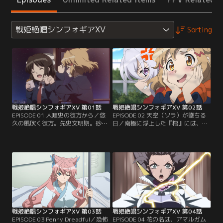
戦姫絶唱シンフォギアXV
Sorting
戦姫絶唱シンフォギアXV 第01話
戦姫絶唱シンフォギアXV 第02話
EPISODE 01 人類史の彼方から／悠
EPISODE 02 天空（ソラ）が墜ちる
久の風吹く彼方。先史文明期。砂塵
日／南極に浮上した『棺』には、ア
に荒ぶシンアルの野、その付近。施
ヌンナキと推定される謎の遺骸が収
設の暗がりを這いずる血みどろの雄
められていた。最高レベルの警戒態
は、自身の権限を以って装置を起動
勢の中、遺骸を狙って強襲するパヴ
させる。それがいかなるものである
ァリア光明結社の残党。閉所にして
のか、詳らかにされないまま、全て
見通しの利かない状況を作り出し、
は闇黒に没する。ただ一言、情を交
長物と機動力を封じるエルザであっ
わしたヒトの名を遺して--時は過ぎ
たが、連携するザババの刃は、これ
て現代。南氷洋にS.O.N.G.本部は浮
までの積み重ねがもたらす対応力に
上し…。【提供：バンダイチャンネ
て撃退に成功する。【提供：バンダ
ル】
イチャンネル】
戦姫絶唱シンフォギアXV 第03話
戦姫絶唱シンフォギアXV 第04話
EPISODE 03 Penny Dreadful／恐怖
EPISODE 04 花の名は、アマルガム