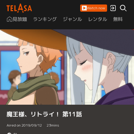
Watch now
見放題
ランキング
ジャンル
レンタル
無料
は
魔王様、リトライ！ 第11話
Aired on 2019/09/12
23
mins