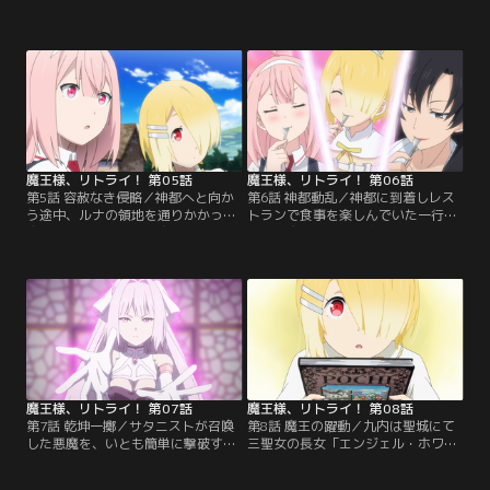
いかけてきたルナに、九内は智天使
ニストたちを退ける事に成功した九
について尋ねるが、力尽きて消滅し
内。新たにルナを加え再び神都へ向
たという。その頃「三聖女」の次
かう魔王一行は、大量のサンドウル
女、キラー・クイーンがヤホーの街
フに追われるミカンとユキカゼに遭
に向かっていたが、そこでは三聖女
遇。群れを蹴散らした九内は、溜ま
を亡き者とするため、サタニストた
ったスキルポイントを使い側近を召
ちが暗躍していた--。【提供：バン
喚する--。【提供：バンダイチャン
ダイチャンネル】
ネル】
魔王様、リトライ！ 第05話
魔王様、リトライ！ 第06話
第5話 容赦なき侵略／神都へと向か
第6話 神都動乱／神都に到着しレス
う途中、ルナの領地を通りかかった
トランで食事を楽しんでいた一行
魔王一行は、この村に魔王の拠点を
に、社交界の中心人物、マダム・エ
作ることに決める。水脈が枯れ、痩
ビフライが声をかけてきた。一同の
せ細った大地をどうにかする
歓談中、錯乱したボーイのサタニス
為、“バニー”のモモとキョンに話を
トの襲撃を告げる叫びに、九内は晩
聞くことに。一方、サタニストたち
餐の余興にと、サタニストの対処へ
は神都を滅ぼす計画を企てていた-
向かう--。【提供：バンダイチャン
-。【提供：バンダイチャンネル】
ネル】
魔王様、リトライ！ 第07話
魔王様、リトライ！ 第08話
第7話 乾坤一擲／サタニストが召喚
第8話 魔王の躍動／九内は聖城にて
した悪魔を、いとも簡単に撃破する
三聖女の長女「エンジェル・ホワイ
九内。一方レストランに残ったルナ
ト」と対面し書庫の閲覧の許可をも
を狙い、暗殺者が忍び寄っていた。
らう。熾天使について書かれている