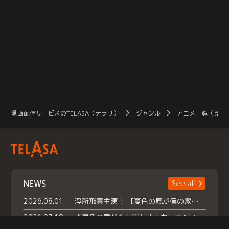
動画配信サービスのTELASA（テラサ）
ジャンル
アニメ一覧（見放
NEWS
See all
2026.08.01
浮所飛貴主演！ 【夏色の風が僕の家にやってきた】 本日よりテラサで独占配信スタート！
2026.07.18
『夏色の雲が恋と嵐をまきおこす』スペシャルメイキング 【Part1】2026年７月18日（土）23時30分～配信スタート！話題のシーンの裏側を大公開！豪華キャスト大集合！ 『武宮家 真夏の家族会議』開催！