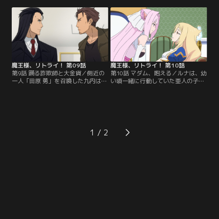
各所で起こるサタニストたちの襲撃
本を読むが、要領を得ない。一人街
にクイーンをはじめS級冒険者のミ
を歩く九内の前に、零がオルイット
ンクたちが応戦する。しかし、聖城
から助けた少女トロンが現れて--。
前で上級悪魔の召喚を許してしまい-
【提供：バンダイチャンネル】
-！？【提供：バンダイチャンネル】
魔王様、リトライ！ 第09話
魔王様、リトライ！ 第10話
第9話 踊る詐欺師と大金貨／側近の
第10話 マダム、咆える／ルナは、幼
一人「田原 勇」を召喚した九内はこ
い頃一緒に行動していた亜人の子の
の世界の説明と共に、ラビの村の運
夢を見ていたが、九内からマダムの
営をするように求める。その後、九
到着を告げられ、急いでマダムを迎
内はマダムを迎えるため、ヤホーの
える準備にかかる。ルナの案内の
街へ繰り出し人気服飾店を訪れた。
元、マダムは温泉を堪能。身体の汚
店員の勢いに気圧されながらも、と
れを落とし、炭酸泉、ハーブ風呂と
ある服を注文する--。【提供：バン
巡り塩サウナに到達した時マダムの
1
ダイチャンネル】
感情は爆発する--。【提供：バンダ
イチャンネル】