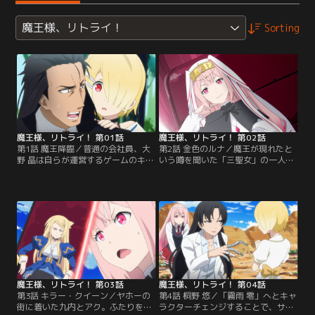
魔王様、リトライ！
Sorting
魔王様、リトライ！ 第01話
魔王様、リトライ！ 第02話
第1話 魔王降臨／普通の会社員、大
第2話 金色のルナ／魔王が現れたと
野 晶は自らが運営するゲームのキャ
いう噂を聞いた「三聖女」の一人、
ラ、魔王「九内伯斗」にログインし
ルナ・エレガントが魔王討伐に乗り
たまま異世界へと飛ばされてしまっ
出していた。野営を終え再び神都へ
た。予想外の事態に混乱していたと
向かう九内とアクの前に、山賊が現
ころ、悪魔への生贄にされた少女、
れ行く手を阻む。そこにルナが率い
アクと出会い親交を深める。彼女の
る部隊も合流してしまい乱戦となる
案内で願いの祠へと向かうのだが--
も、九内はルナを捕まえ--！？【提
-。【提供：バンダイチャンネル】
供：バンダイチャンネル】
魔王様、リトライ！ 第03話
魔王様、リトライ！ 第04話
第3話 キラー・クイーン／ヤホーの
第4話 桐野 悠／「霧雨 零」へとキャ
街に着いた九内とアク。ふたりを追
ラクターチェンジすることで、サタ