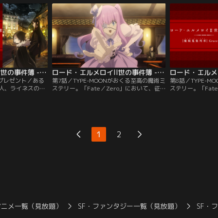
ゾルテから突然の
名を受け継ぎ、「ロード・エルメロイII
名を受け継ぎ、「
金をしてまでエル
世」として、魔術師たちの総本山・時計塔
世」として、魔術
ウェイバーに興味
で魔術と神秘に満ちた様々な事件に立ち向
で魔術と神秘に満
にその理由を…。
かう--。【提供：バンダイチャンネル】
かう--。【提供
ネル】
ロード・エルメロイII世の事件簿 -魔眼蒐集列車 Grace note- 第06話
ロード・エルメロイII世の事件簿 -魔眼蒐集列車 Grace note- 第07話
とプレゼント／ある
第7話／TYPE-MOONがおくる至高の魔術ミ
第8話／TYPE-
人、ライネスのも
ステリー。「Fate／Zero」において、征
ステリー。「Fat
ひょんなきっかけ
服王イスカンダルとともに第四次聖杯戦争
服王イスカンダル
ルナック”へショッ
を駆け抜けた少年ウェイバー・ベルベッ
を駆け抜けた少年
れない百貨店での
ト。時を経て少年はロード・エルメロイの
ト。時を経て少年
スに翻弄されるが
名を受け継ぎ、「ロード・エルメロイII
名を受け継ぎ、「
中でルヴィアと偶
世」として、魔術師たちの総本山・時計塔
世」として、魔術
1
2
お茶会が始ま
で魔術と神秘に満ちた様々な事件に立ち向
で魔術と神秘に満
チャンネル】
かう--。【提供：バンダイチャンネル】
かう--。【提供
アニメ一覧（見放題）
SF・ファンタジー一覧（見放題）
SF・