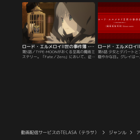
に明け暮れる君主たちに対して悪態をつく
ス・エルメロイ・アーチ
が、それによる呪詛返しを食らってしま
招待を受ける。多数の借
う。その翌日、内弟子のグレイとの移動
メロイ教室を買い取った
中、最近自室に寄り付いている野良猫
を持ったライネスは、彼
が…。【提供：バンダイチャンネル】
【提供：バンダイチャン
ロード・エルメロイII世の事件簿 -魔眼蒐集列車 Grace note- 第05話
第5話／TYPE-MOONがおくる至高の魔術ミ
第6話 少女とデパート
ステリー。「Fate／Zero」において、征
穏やかな日。グレイは一
服王イスカンダルとともに第四次聖杯戦争
とへと足を運ぶ。二人は
を駆け抜けた少年ウェイバー・ベルベッ
から伝統ある百貨店“カ
ト。時を経て少年はロード・エルメロイの
ピングに赴くことに。慣
名を受け継ぎ、「ロード・エルメロイII
ショッピングで、ライネ
世」として、魔術師たちの総本山・時計塔
ままのグレイ。さらに途
で魔術と神秘に満ちた様々な事件に立ち向
然出会い、女子三人での
かう--。【提供：バンダイチャンネル】
り…。【提供：バンダイ
動画配信サービスのTELASA（テラサ）
ジャンル