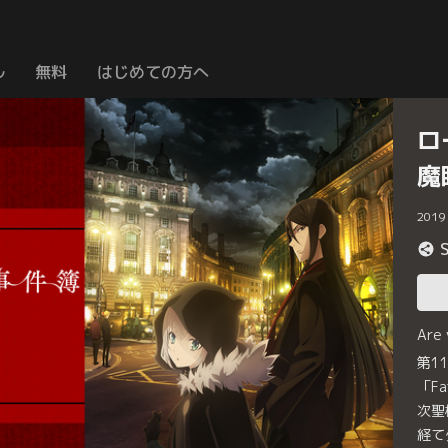
ル
無料
はじめての方へ
ロ
魔
2019
Are
第1
「F
次聖
経て