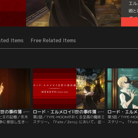
エル
術と
ダイ
Seri
ated Items
Free Related Items
ロード・エルメロイII世の事件簿 -魔眼蒐集列車 Grace note- 第01話
ロード・エルメロイII世の事件簿 -魔眼蒐集列車 Grace note- 第02話
者と王の記憶／冬木
第2話／TYPE-MOONがおくる至高の魔術ミ
第3話／TYPE-
争に参加し生き残
ステリー。「Fate／Zero」において、征
ステリー。「Fat
ベルベット。聖杯
服王イスカンダルとともに第四次聖杯戦争
服王イスカンダル
身の師ケイネス・
を駆け抜けた少年ウェイバー・ベルベッ
を駆け抜けた少年
トの義妹、ライネ
ト。時を経て少年はロード・エルメロイの
ト。時を経て少年