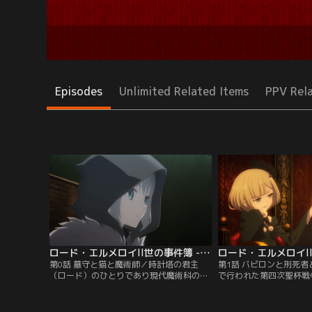
Episodes
Unlimited Related Items
PPV Rel
ロード・エルメロイII世の事件簿 -魔眼蒐集列車 Grace note- 第00話
第0話 墓守と猫と魔術師／時計塔の君主
第1話 バビロンと刑死
（ロード）のひとりであり現代魔術科の学
で行われた第四次聖杯戦
部長、ロード・エルメロイII世は今日も個
った少年、ウェイバー・
性豊かな生徒たちに向け授業を行う。授業
戦争から3年後、彼は自
後に時計塔の会議を終えた彼は、権力闘争
エルメロイ・アーチボル