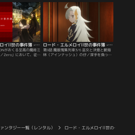
ロード・エルメロイII
含め多数の犠牲者が出てしまい、手の施し
師たちの総本山・時計塔
ようがない状態に。聖杯戦争への参加のた
ちた様々な事件に立ち向
め、降霊科に協力を求めているロード・エ
：バンダイチャンネル】
ルメロイII世は、この一件の解決を仕方な
く…。【提供：バンダイチャンネル】
ロード・エルメロイII世の事件簿 -魔眼蒐集列車 Grace note- 第08話
ロード・エルメロイII世の事件簿 -魔眼蒐集列車 Grace note- 第09話
MOONがおくる至高の魔術ミ
第9話 魔眼蒐集列車3/6 巫女と決意と腑海
e／Zero」において、征
林（アインナッシュ）の仔／深手を負った
とともに第四次聖杯戦争
ロード・エルメロイII世に懸命な治療をお
ウェイバー・ベルベッ
こなう中、グレイたちはマスターの姿が見
はロード・エルメロイの
えないサーヴァントの存在に疑問を持つ。
ロード・エルメロイII
ロンドンで調査を進める獅子劫たちはジャ
師たちの総本山・時計塔
ンマリオ・スピネッラのもとを訪れ、7年
ちた様々な事件に立ち向
前に起きた連続殺人事件について尋ねる。
：バンダイチャンネル】
休息も束の間、進路に異常が発生し…。
【提供：バンダイチャンネル】
ファンタジー一覧（レンタル）
ロード・エルメロイII世の…
ロー