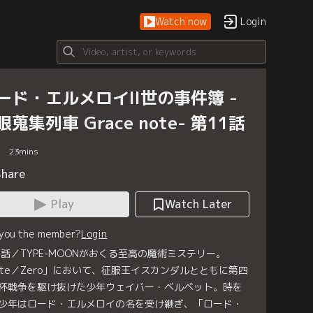
Watch now
Login
ード・エルメロイII世の事件簿 -
眼蒐集列車 Grace note- 第11話
23
mins
Share
Play
Watch Later
 you the member?
Login
1話／TYPE-MOONがおくる至高の魔術ミステリー。
ate／Zero」において、征服王イスカンダルとともに第四
杯戦争を駆け抜けた少年ウェイバー・ベルベット。時を
少年はロード・エルメロイの名を受け継ぎ、「ロード・