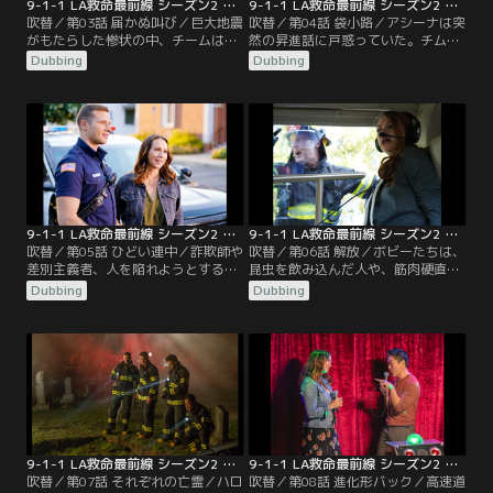
9-1-1 LA救命最前線 シーズン2 第03話／吹替
9-1-1 LA救命最前線 シーズン2 第04話／吹替
吹替／第03話 届かぬ叫び／巨大地震
吹替／第04話 袋小路／アシーナは突
がもたらした惨状の中、チームは依
然の昇進話に戸惑っていた。チムニ
然奮闘していた。アシーナが治安維
ーは、結婚して妊娠中のタティアナ
Dubbing
Dubbing
持のために奔走する一方、ボビーた
と偶然出くわして動揺する。10ヵ月
ちは倒壊寸前の高層ホテルに取り残
前の事故のことが忘れられず今も苦
された仲間と市民を地下のがれき
しんでいるのだった。バックは1人
や、はるか上階から救出しようとし
で息子を育てているエディに同情
ていた。新米のマディは余震が続く
し、カーラを紹介する。マディは引
中、産気づいた妊婦が無事出産でき
っ越しを決め、新しい一歩を踏み出
るよう知恵を絞っていた。
そうとしていた。
9-1-1 LA救命最前線 シーズン2 第05話／吹替
9-1-1 LA救命最前線 シーズン2 第06話／吹替
吹替／第05話 ひどい連中／詐欺師や
吹替／第06話 解放／ボビーたちは、
差別主義者、人を陥れようとする者
昆虫を飲み込んだ人や、筋肉硬直を
等、相手がいかなる悪人でもその命
起こしたボディビルダーを助けるた
Dubbing
Dubbing
を救うためにチームは力を尽くして
めに奮闘していた。引っ越しを終え
いた。救急の現場を知るためにアシ
たマディは過去を思い出して動揺す
ーナのパトカーに同乗したマディ
る。ボビーは死んだ娘の誕生日を迎
は、偶然遭遇した事件から尊敬する
えて苦しんでいた。さらにリポータ
ベテラン交換手の真相を知る。ヘン
ーが取材を行っている消防署では、
一家は昔の恋人エヴァと息子の父親
ブラウニーを食べた隊員がハイにな
を名乗る男の出現で窮地に立たされ
る事件が発生する。
る。
9-1-1 LA救命最前線 シーズン2 第07話／吹替
9-1-1 LA救命最前線 シーズン2 第08話／吹替
吹替／第07話 それぞれの亡霊／ハロ
吹替／第08話 進化形バック／高速道