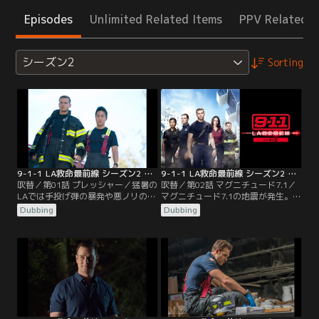
Episodes
Unlimited Related Items
PPV Related I
シーズン2
Sorting
9-1-1 LA救命最前線 シーズン2 第01話／吹替
9-1-1 LA救命最前線 シーズン2 第02話／吹替
吹替／第01話 プレッシャー／猛暑の
吹替／第02話 マグニチュード7.1／
LAでは手投げ弾の暴発や悪ノリの動
マグニチュード7.1の地震が発生。
画撮影での事故、修理工場の人間風
14階建てのホテルが傾き、高速道路
Dubbing
Dubbing
船など、命に関わる緊急事態が相次
で火の手が上がっていた。ボビーた
ぎ、各地で気温と緊張がピークに達
ちはホテル内部へ。余震が起これば
していた。アシーナはボビーとの関
ホテルは崩れるかもしれない。アシ
係に悩み、署ではバックの存在を脅
ーナは高速道路で消火活動に当たっ
かす新人エディがチームに加わっ
ていた。交換手としてマディが働き
た。突然訪ねてきたバックの姉マデ
始めたコールセンターには通報の電
ィは家族にも言えない事情を抱えて
話が殺到していた。
いた。