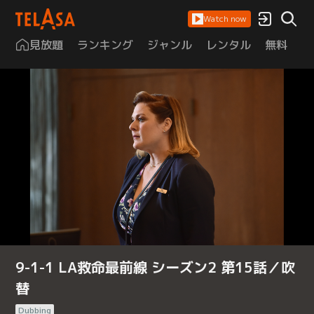
Watch now
見放題
ランキング
ジャンル
レンタル
無料
は
9-1-1 LA救命最前線 シーズン2 第15話／吹
替
Dubbing