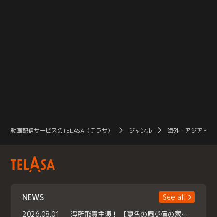
動画配信サービスのTELASA（テラサ）
ジャンル
海外・アジアドラ
NEWS
See all
2026.08.01
浮所飛貴主演！ 【夏色の風が僕の家にやってきた】 本日よりテラサで独占配信スタート！