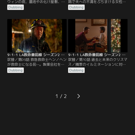
ウィンの夜、墓地やお化け屋敷、パ
路で夫への不満をぶちまける女性
レードなどで奇怪な事故が相次ぎチ
や、最高の伴侶に恵まれ幸せな結婚
Dubbing
Dubbing
ームは大忙し。一方、ヘンは彼女が
生活を送るゲイのカップルなど。彼
9歳の時に家を出た父親が病院に運
らの身に“愛”にまつわる事件が発生
ばれ、危篤状態との知らせを受け、
する。アビーの家を出たバックは、
延命装置を外すか否かの選択を迫ら
誰かと真面目に付き合いたいと思っ
れる。エディは別居していた妻と再
ていた。そんなある日、バーで偶
会し、バックはアビーの帰りをこの
然、リポーターのテイラー･ケリー
まま待つべきか悩み、決断を下す。
と出会うのだった…。
9-1-1 LA救命最前線 シーズン2 第09話／吹替
9-1-1 LA救命最前線 シーズン2 第10話／吹替
吹替／第09話 救急救命士ヘン／ヘン
吹替／第10話 過去と未来のクリスマ
が救命士になる前--。製薬会社を辞
ス／隣家のイルミネーションに対抗
め、救急救命士を志したヘンは過酷
しようとした男性が負傷。オモチャ
Dubbing
Dubbing
な訓練に耐え、晴れて118分署の配
倉庫では作業員が箱詰めされるアク
属となるが、署では差別主義的な隊
シデントが発生した。レストランで
長が待ち受けていた。男社会の消防
は従業員がドローンと接触してケガ
署で孤立する中、ヘンはチムニーと
を負う。ボビーはアシーナとの将来
アシーナに出会い、友情が芽生え
について悩んでいた。バックとチム
1
る。新米として奮闘しつつも自らの
ニーはマディを元気づけようとツリ
使命に目覚めたヘンは、救急救命士
ーを購入。エディはシャノンとの関
としての実力を発揮する。
係に苦しんでいた。