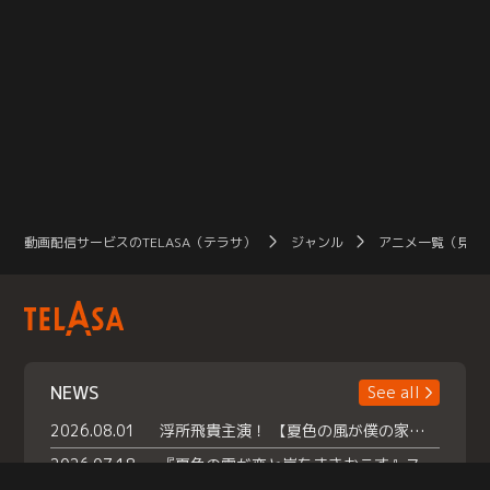
動画配信サービスのTELASA（テラサ）
ジャンル
アニメ一覧（見放
NEWS
See all
2026.08.01
浮所飛貴主演！ 【夏色の風が僕の家にやってきた】 本日よりテラサで独占配信スタート！
2026.07.18
『夏色の雲が恋と嵐をまきおこす』スペシャルメイキング 【Part1】2026年７月18日（土）23時30分～配信スタート！話題のシーンの裏側を大公開！豪華キャスト大集合！ 『武宮家 真夏の家族会議』開催！