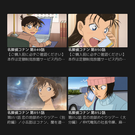
「劇場版『名探偵コナン ハイウェイ
「劇場版『名探偵コナン ハイウェイ
の堕天使』公開記念！TVシリーズ特
の堕天使』公開記念！TVシリーズ特
別配信 絆と秩序の捜査録！警察学校
別配信 絆と秩序の捜査録！警察学校
＆警視庁セレクション」にて3/14～
＆警視庁セレクション」にて3/14～
8/31まで配信中です。ご加入の方は
8/31まで配信中です。ご加入の方は
見放題ページよりご視聴ください。
見放題ページよりご視聴ください。
／第847話 千葉のUFO難事件（前
／第848話 千葉のUFO難事件（後
編）／千葉刑事は3ヶ月前に起きた
編）／顔をコンクリにめり込ませて
不可思議な…。
窒息死した…。
名探偵コナン 第849話
名探偵コナン 第850話
【ご購入前に必ずご確認ください】
【ご購入前に必ずご確認ください】
本作は定額制見放題サービス内の
本作は定額制見放題サービス内の
「劇場版『名探偵コナン ハイウェイ
「劇場版『名探偵コナン ハイウェイ
の堕天使』公開記念！TVシリーズ特
の堕天使』公開記念！TVシリーズ特
別配信 絆と秩序の捜査録！警察学校
別配信 絆と秩序の捜査録！警察学校
＆警視庁セレクション」にて3/14～
＆警視庁セレクション」にて3/14～
8/31まで配信中です。ご加入の方は
8/31まで配信中です。ご加入の方は
見放題ページよりご視聴ください。
見放題ページよりご視聴ください。
／第849話 婚姻届のパスワード（前
／第850話 婚姻届のパスワード（後
編）／由美は将棋の王将戦のニュー
編）／管理人の八塚は封筒に入った
スを見て…。
婚姻届を…。
名探偵コナン 第851話
名探偵コナン 第852話
第851話 恋の地獄めぐりツアー（別
第852話 恋の地獄めぐりツアー（大
府編）／小五郎はコナン、蘭を連れ
分編）／仲代電気の社長令嬢、麻奈
て大分の別府温泉にやってくる。小
美が誘拐され、身代金1億円入りの
五郎の本当の目的は旅行ではなく、
バッグは誘拐犯の荻久保竜次がドロ