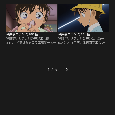
失踪した仲代電気の社長令嬢、仲代
ーンで持ち去る。佐藤刑事たちも拳
麻奈美を見つけ出す事。麻奈美は別
銃強盗犯として荻久保を追ってい
府にいる元恋人の早見裕之に会いに
た。荻久保は共犯の裕之と落ち合
来ている可能性が高かった。同じ
い、身代金を山分けするという。佐
頃、佐藤刑事たちは大分で拳銃強盗
藤たちは裕之と落ち合う前に荻久保
の犯人を追っていた…。
を逮捕するが、バッグの1億円はい
つの間にか消えていた。
名探偵コナン 第853話
名探偵コナン 第854話
第853話 サクラ組の思い出（蘭
第854話 サクラ組の思い出（新一
GIRL）／蘭は桜を見て工藤新一と出
BOY）／13年前、保育園で出会った
会った時の事を思い出す。13年前、
新一と蘭。新一は蘭をひいきする保
蘭は保育園で同じ組の男子にいじめ
育士、江舟の不審な行動を優作と有
られる。そんな蘭に声をかけてきた
希子に教える。優作は江舟の不可解
のが入園したばかりの新一だった。
な行動の理由に思考を巡らせる。翌
歌の時間、新一は保育士の江舟が蘭
日、変装した優作は園児たちの様子
をずっと見ている事に気付いて訝し
を見に行き、停車中のバンの中で運
1
む。この後も新一は蘭をひいきする
転手が園児の写真を撮り、ニタリと
江舟の行動をあやしいと感じる。
笑う姿を目撃する。