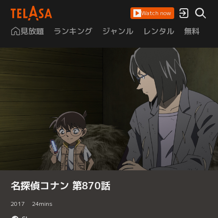
Watch now
見放題
ランキング
ジャンル
レンタル
無料
は
名探偵コナン 第870話
2017
24
mins