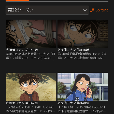
第22シーズン
Sorting
名探偵コナン 第845話
名探偵コナン 第846話
第845話 絶体絶命暗闇のコナン（前
第846話 絶体絶命暗闇のコナン（後
編）／暗闇の中、コナンはふいに目
編）／コナンは金庫破りの犯人に襲
覚める。歩美たちと買い物に行く途
われ、棺桶に閉じ込められる。小五
中、ビルの一室で金庫をこじ開ける
郎は剛太郎の遺言状を盗んだ犯人を
人影を目撃したコナン。この時、コ
捜し、容疑者を3人の子供たちに絞
ナンは犯人に襲われ、長方形の箱に
る。光彦は蘭から小五郎が依頼され
閉じ込められたのだ。その頃、小五
た事件の話を聞き、コナンが目撃し
郎は依頼を受け、唐橋グループ会
た盗難事件と関係があると推理。哀
長、唐橋剛太郎の遺言状を盗んだ犯
たちは剛太郎の棺桶にコナンがいる
人を捜していた。
事に気付くが、すでに霊柩車は火葬
場に向かっていて…。
名探偵コナン 第847話
名探偵コナン 第848話
【ご購入前に必ずご確認ください】
【ご購入前に必ずご確認ください】
本作は定額制見放題サービス内の
本作は定額制見放題サービス内の