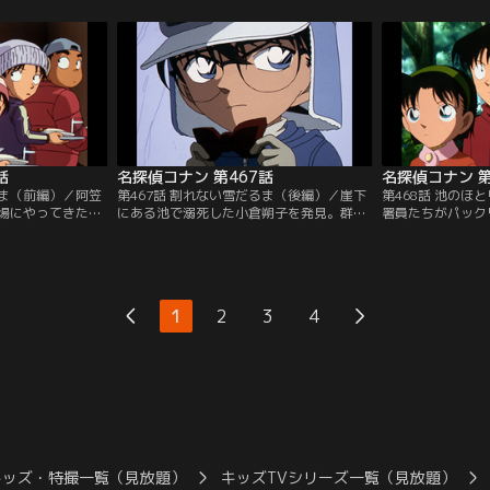
司と母親の写真。
されるところを目撃したと証言。その時、
ズ時代のバンドの
の謎を解く。
川からロクの遺体が発見されたと報じら
のだ。そしてコナ
れ…。
へ。
話
名探偵コナン 第467話
名探偵コナン 第
るま（前編）／阿笠
第467話 割れない雪だるま（後編）／崖下
第468話 池のほ
場にやってきたコ
にある池で溺死した小倉朔子を発見。群馬
署員たちがパック
ンに哀、阿笠は黒
県警の山村刑事は事件と事故、両方の可能
戦苦闘していた。
る一連の事件につ
性を探りながら捜査を進める。そして、板
い主を捜し出そう
撃した透司との再
橋一八は崖の近くで雪ダルマを作っていた
が邪魔になり捨て
瑛祐の仕業だと告
が、朔子の悲鳴は聞いていないという。
飼い主だと主張す
1
2
3
4
キッズ・特撮一覧（見放題）
キッズTVシリーズ一覧（見放題）