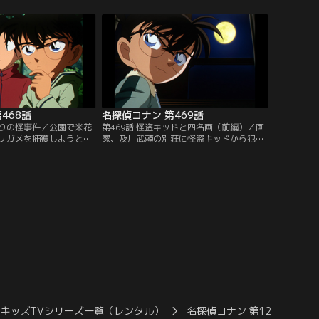
マークのタトゥーだった
日記。日記にはバイトについて書かれてい
ンらはタトゥーショップ
る。しかし、そのバイトには不審な点
も…。
468話
名探偵コナン 第469話
とりの怪事件／公園で米花
第469話 怪盗キッドと四名画（前編）／画
リガメを捕獲しようと悪
家、及川武頼の別荘に怪盗キッドから犯行
元太は無責任に捨てた飼
の予告状が届く。狙われているのは及川の
と提案。木俣泉は、カメ
新作「青嵐」。及川の義父、神原晴仁は
たと告白。だが、自分が
「青嵐」の事を心配するが、及川は警察に
る二本松二郎が現れる。
通報し、小五郎にも依頼して万全の備えを
していた。
キッズTVシリーズ一覧（レンタル）
名探偵コナン 第12シーズン