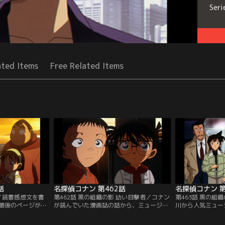
Seri
ated Items
Free Related Items
話
名探偵コナン 第462話
名探偵コナン 第
ジ／読書感想文を書
第462話 黒の組織の影 幼い目撃者／コナン
第463話 黒の組
最後のページが破
が読んでいた漫画誌の話から、ミュージシ
川から人気ミュー
最後に借りた内藤
ャン、板垣ロクの話題に。すると、柱谷と
体が発見される。
司の母親の遺影を
息子の巧が現れる。巧はロクが橋から落と
腕に描かれた釘の