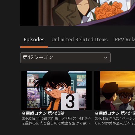
Episodes
Unlimited Related Items
PPV Rel
第12シーズン
名探偵コナン 第460話
名探偵コナン 第461
第460話 1年B組大作戦！／担任の小林澄子
第461話 消えた1ペー
は昼休みに人と会うので教室を空けて欲し
くため歩美が選んだ本は
いとお願いする。これは生徒に仕掛けた推
られていた。コナンらは
理ゲームだと判断したコナンが暗号の謎を
司の家へ向かう。そこで