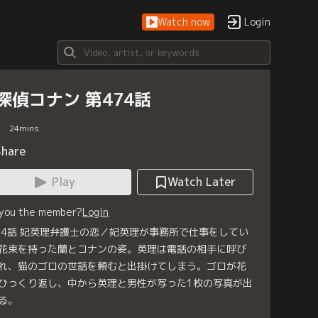
Watch now
Login
探偵コナン 第474話
24
mins
Share
Play
Watch Later
 you the member?
Login
74話 妃英理弁護士の恋／妃英理が事務所で仕事をしてい
花束を持った蘭とコナンの姿。英理は電話の相手に呼び
れ、猫のゴロの世話を頼むと出掛けてしまう。ゴロが花
ひっくり返し、中から英理と男性が写った1枚の写真が出
る。