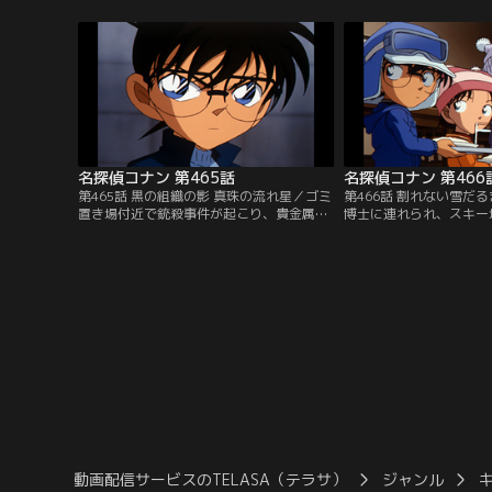
語ろうとした時、職員室に呼ばれてしま
発見する。遺影の横には
う。元太らは暗号を解こうとするが…。
コナンは写真を見て全て
名探偵コナン 第465話
名探偵コナン 第466
第465話 黒の組織の影 真珠の流れ星／ゴミ
第466話 割れない雪だ
置き場付近で銃殺事件が起こり、貴金属が
博士に連れられ、スキー
盗まれ、物盗り目的の犯行と判断される。
ナン達。滑り終えたコナ
だが、被害者の息子の透司は交通事故の事
の組織、水無怜奈が関わ
を母親に話したため口封じに殺されたと訴
いて質問。交通事故を目
える。透司は水無怜奈の事故の目撃者だっ
会は偶然ではなく、本堂
た…。
げる。
動画配信サービスのTELASA（テラサ）
ジャンル