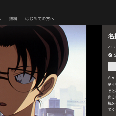
ル
無料
はじめての方へ
名
2007
Are
第4
ると
出さ
瓶を
てく