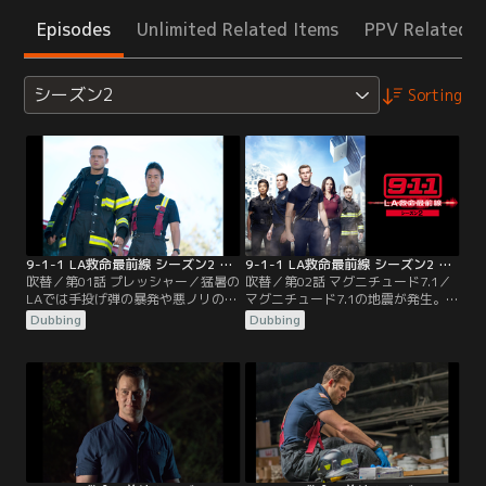
Episodes
Unlimited Related Items
PPV Related I
シーズン2
Sorting
9-1-1 LA救命最前線 シーズン2 第01話／吹替
9-1-1 LA救命最前線 シーズン2 第02話／吹替
吹替／第01話 プレッシャー／猛暑の
吹替／第02話 マグニチュード7.1／
LAでは手投げ弾の暴発や悪ノリの動
マグニチュード7.1の地震が発生。
画撮影での事故、修理工場の人間風
14階建てのホテルが傾き、高速道路
Dubbing
Dubbing
船など、命に関わる緊急事態が相次
で火の手が上がっていた。ボビーた
ぎ、各地で気温と緊張がピークに達
ちはホテル内部へ。余震が起これば
していた。アシーナはボビーとの関
ホテルは崩れるかもしれない。アシ
係に悩み、署ではバックの存在を脅
ーナは高速道路で消火活動に当たっ
かす新人エディがチームに加わっ
ていた。交換手としてマディが働き
た。突然訪ねてきたバックの姉マデ
始めたコールセンターには通報の電
ィは家族にも言えない事情を抱えて
話が殺到していた。
いた。