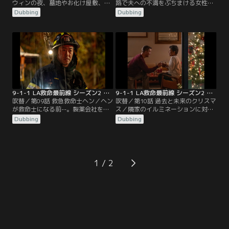
ウィンの夜、墓地やお化け屋敷、パ
路で夫への不満をぶちまける女性
レードなどで奇怪な事故が相次ぎチ
や、最高の伴侶に恵まれ幸せな結婚
Dubbing
Dubbing
ームは大忙し。一方、ヘンは彼女が
生活を送るゲイのカップルなど。彼
9歳の時に家を出た父親が病院に運
らの身に“愛”にまつわる事件が発生
ばれ、危篤状態との知らせを受け、
する。アビーの家を出たバックは、
延命装置を外すか否かの選択を迫ら
誰かと真面目に付き合いたいと思っ
れる。エディは別居していた妻と再
ていた。そんなある日、バーで偶
会し、バックはアビーの帰りをこの
然、リポーターのテイラー･ケリー
まま待つべきか悩み、決断を下す。
と出会うのだった…。
9-1-1 LA救命最前線 シーズン2 第09話／吹替
9-1-1 LA救命最前線 シーズン2 第10話／吹替
吹替／第09話 救急救命士ヘン／ヘン
吹替／第10話 過去と未来のクリスマ
が救命士になる前--。製薬会社を辞
ス／隣家のイルミネーションに対抗
め、救急救命士を志したヘンは過酷
しようとした男性が負傷。オモチャ
Dubbing
Dubbing
な訓練に耐え、晴れて118分署の配
倉庫では作業員が箱詰めされるアク
属となるが、署では差別主義的な隊
シデントが発生した。レストランで
長が待ち受けていた。男社会の消防
は従業員がドローンと接触してケガ
署で孤立する中、ヘンはチムニーと
を負う。ボビーはアシーナとの将来
アシーナに出会い、友情が芽生え
について悩んでいた。バックとチム
1
る。新米として奮闘しつつも自らの
ニーはマディを元気づけようとツリ
使命に目覚めたヘンは、救急救命士
ーを購入。エディはシャノンとの関
としての実力を発揮する。
係に苦しんでいた。