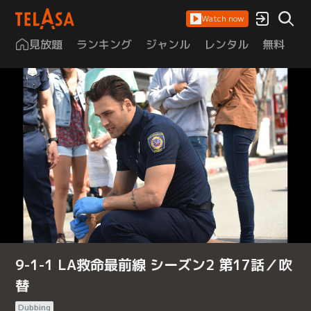
Watch now
見放題
ランキング
ジャンル
レンタル
無料
は
9-1-1 LA救命最前線 シーズン2 第17話／吹
替
Dubbing