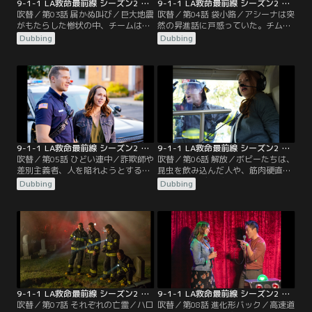
9-1-1 LA救命最前線 シーズン2 第03話／吹替
9-1-1 LA救命最前線 シーズン2 第04話／吹替
吹替／第03話 届かぬ叫び／巨大地震
吹替／第04話 袋小路／アシーナは突
がもたらした惨状の中、チームは依
然の昇進話に戸惑っていた。チムニ
然奮闘していた。アシーナが治安維
ーは、結婚して妊娠中のタティアナ
Dubbing
Dubbing
持のために奔走する一方、ボビーた
と偶然出くわして動揺する。10ヵ月
ちは倒壊寸前の高層ホテルに取り残
前の事故のことが忘れられず今も苦
された仲間と市民を地下のがれき
しんでいるのだった。バックは1人
や、はるか上階から救出しようとし
で息子を育てているエディに同情
ていた。新米のマディは余震が続く
し、カーラを紹介する。マディは引
中、産気づいた妊婦が無事出産でき
っ越しを決め、新しい一歩を踏み出
るよう知恵を絞っていた。
そうとしていた。
9-1-1 LA救命最前線 シーズン2 第05話／吹替
9-1-1 LA救命最前線 シーズン2 第06話／吹替
吹替／第05話 ひどい連中／詐欺師や
吹替／第06話 解放／ボビーたちは、
差別主義者、人を陥れようとする者
昆虫を飲み込んだ人や、筋肉硬直を
等、相手がいかなる悪人でもその命
起こしたボディビルダーを助けるた
Dubbing
Dubbing
を救うためにチームは力を尽くして
めに奮闘していた。引っ越しを終え
いた。救急の現場を知るためにアシ
たマディは過去を思い出して動揺す
ーナのパトカーに同乗したマディ
る。ボビーは死んだ娘の誕生日を迎
は、偶然遭遇した事件から尊敬する
えて苦しんでいた。さらにリポータ
ベテラン交換手の真相を知る。ヘン
ーが取材を行っている消防署では、
一家は昔の恋人エヴァと息子の父親
ブラウニーを食べた隊員がハイにな
を名乗る男の出現で窮地に立たされ
る事件が発生する。
る。
9-1-1 LA救命最前線 シーズン2 第07話／吹替
9-1-1 LA救命最前線 シーズン2 第08話／吹替
吹替／第07話 それぞれの亡霊／ハロ
吹替／第08話 進化形バック／高速道