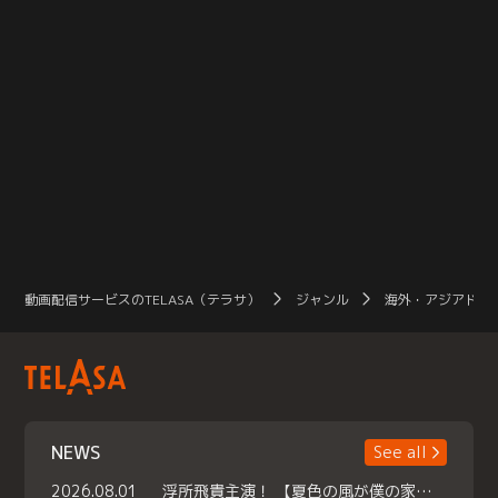
動画配信サービスのTELASA（テラサ）
ジャンル
海外・アジアドラ
NEWS
See all
2026.08.01
浮所飛貴主演！ 【夏色の風が僕の家にやってきた】 本日よりテラサで独占配信スタート！