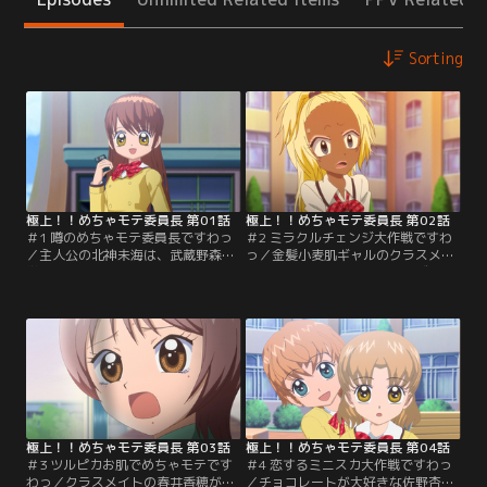
Sorting
極上！！めちゃモテ委員長 第01話
極上！！めちゃモテ委員長 第02話
＃1 噂のめちゃモテ委員長ですわっ
＃2 ミラクルチェンジ大作戦ですわ
／主人公の北神未海は、武蔵野森山
っ／金髪小麦肌ギャルのクラスメイ
学園高校2年6組のクラス委員長。ク
ト坂下リカのプリンセスローズクラ
ラスメイトからは美人で優しくしっ
ブの入部を賭けて、プリクラのリー
かり者の委員長として憧れの存在。
ダー姫野華恋と勝負することになっ
が、さらなるパーフェクトなモテ子
た未海。しかし肝心のリカは面倒を
『めちゃモテ委員長』を目指して
嫌い中々モテ子になる努力をしよう
日々努力中！そんな未海のクラスメ
としない。そんなリカに未海は、か
イトにめちゃめちゃモテてる3人
なりハードな「めちゃモテ☆ミラク
組、通称『MM3』と呼ばれるメンズ
ルチェンジ大作戦」を提示する！
が…。【提供：バンダイチャンネ
【提供：バンダイチャンネル】
ル】
極上！！めちゃモテ委員長 第03話
極上！！めちゃモテ委員長 第04話
＃3 ツルピカお肌でめちゃモテです
＃4 恋するミニスカ大作戦ですわっ
わっ／クラスメイトの春井香穂が何
／チョコレートが大好きな佐野杏樹