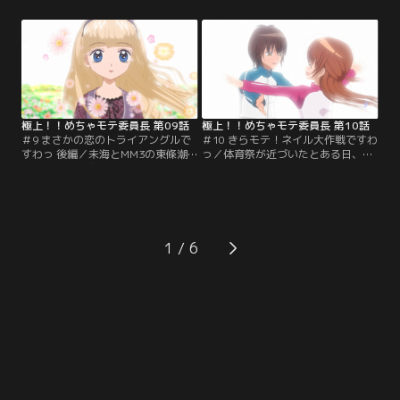
を守る為、未海は間中に3日間でお
ますますアップし多くの生徒達が未
しゃれの楽しさを教えるとタンカを
海のもとに相談を持ちかけるよう
切る。さっそく放課後一緒にショッ
に！そんな様子をそっと見守ってき
ピングに出かけるが、可愛いものを
たプリクラの姫野華恋も、未海にな
強く拒絶をする間中。しかし、ヒラ
ら…と、誰にも言えなかった恋の悩
ミニというファッション用語を間中
みを打ち明ける。華恋の恋のお相手
が知っていて…。【提供：バンダイ
は何とプリクラのセイン！【提供：
チャンネル】
バンダイチャンネル】
極上！！めちゃモテ委員長 第09話
極上！！めちゃモテ委員長 第10話
＃9 まさかの恋のトライアングルで
＃10 きらモテ！ネイル大作戦ですわ
すわっ 後編／未海とMM3の東條潮
っ／体育祭が近づいたとある日、未
が映画に行く約束の日、同じくMM3
海は一年生の朝倉理子からジャージ
の西崎青が突然デートに乱入してき
でも可愛く見えるおしゃれを教えて
た！未海に興味がわいてきたという
欲しいと相談を持ちかけられる。聞
青は、積極的に未海にアプローチ。
くと、テニス部の高橋先輩に恋をし
困惑する未海と潮。未海は青に振り
ている理子。しかし、自分は高橋の
回されながらも華恋の恋を応援する
視界にほとんど入っていないことを
1
めちゃモテミッションを行う。そん
打ち明ける。理子のけなげな想いを
な中、なんと青が未海に告白！そし
受け取った未海は…。【提供：バン
て…！？【提供：バンダイチャンネ
ダイチャンネル】
ル】