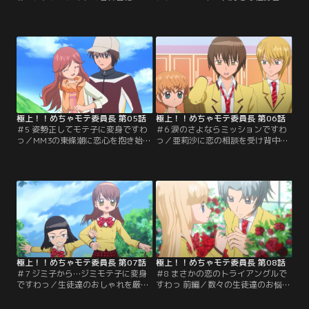
日も学校を休んでいる。クラス代表
らと一緒にスウィーツを囲む未海。
として未海が様子を見に行くと誰に
すると甘いものが大好きなMM3の南
も会いたくないという。訳を聞く
雲波人が輪に入ってきた。波人と接
と、春井は大好きなメル友の男の子
する杏樹の幸せそうな笑顔を見た未
に「写りのいい写真」を送ってしま
海は、杏樹が波人に恋をしているこ
い、会いたいのに会えないでいると
とに気づく。杏樹の恋を応援しよう
いう。会うとニキビ肌がばれてしま
と、ことあるごとに未海は二人に用
うことにひどく悩んでいるのだっ
事を頼みキッカケ作りをする…。
た…。【提供：バンダイチャンネ
【提供：バンダイチャンネル】
ル】
極上！！めちゃモテ委員長 第05話
極上！！めちゃモテ委員長 第06話
＃5 姿勢正してモテ子に変身ですわ
＃6 涙のさよならミッションですわ
っ／MM3の東條潮に恋心を抱き始め
っ／亜莉沙に恋の相談を受け背中を
た未海。そんな矢先に潮の初恋の
押してあげる未海。しかしその恋の
人、雪下亜莉沙が森山学園に編入し
相手は潮だった。かつて味わったこ
てきた。絵に描いたような極上モテ
とのない胸の痛みを感じる未海だ
子の亜莉沙に未海は胸のざわつきを
が、告白に行く亜莉沙を見守るしか
覚える。仲の良い二人の様子を見る
なかった。翌朝、亜莉沙から告白が
につけ胸がズキズキと痛むが、自分
うまくいったことを告げられる未
の気持ちに鈍感な未海は恋わずらい
海。ショックを受けるが、自分の気
には気がつかないのだった。【提
持ちに気がついていない未海は…。
供：バンダイチャンネル】
【提供：バンダイチャンネル】
極上！！めちゃモテ委員長 第07話
極上！！めちゃモテ委員長 第08話
＃7 ジミ子から…ジミモテ子に変身
＃8 まさかの恋のトライアングルで
ですわっ／生徒達のおしゃれを厳し
すわっ 前編／数々の生徒達のお悩み
く禁止する地味目で真面目な生徒会
をミラクルチェンジ大作戦で救って
長の間中。みんなのおしゃれの自由
きた未海。学園での人気と信頼度は