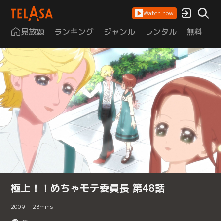
Watch now
見放題
ランキング
ジャンル
レンタル
無料
は
極上！！めちゃモテ委員長 第48話
2009
23
mins