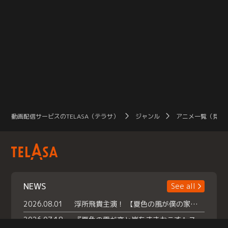
動画配信サービスのTELASA（テラサ）
ジャンル
アニメ一覧（見放
NEWS
See all
2026.08.01
浮所飛貴主演！ 【夏色の風が僕の家にやってきた】 本日よりテラサで独占配信スタート！
2026.07.18
『夏色の雲が恋と嵐をまきおこす』スペシャルメイキング 【Part1】2026年７月18日（土）23時30分～配信スタート！話題のシーンの裏側を大公開！豪華キャスト大集合！ 『武宮家 真夏の家族会議』開催！