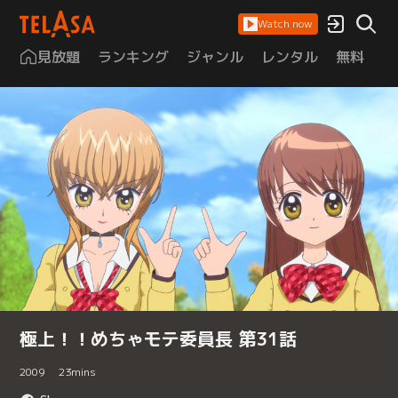
Watch now
見放題
ランキング
ジャンル
レンタル
無料
は
極上！！めちゃモテ委員長 第31話
2009
23
mins