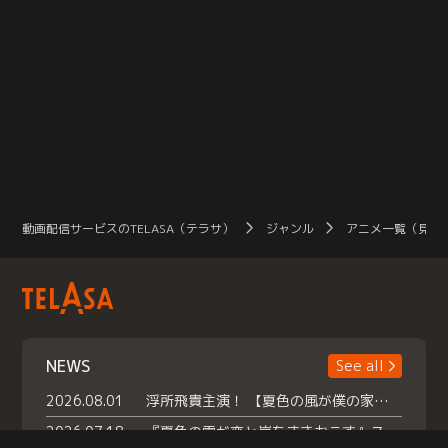
動画配信サービスのTELASA（テラサ）
ジャンル
アニメ一覧（見放
NEWS
See all
2026.08.01
浮所飛貴主演！ 【夏色の風が僕の家にやってきた】 本日よりテラサで独占配信スタート！
2026.07.18
『夏色の雲が恋と嵐をまきおこす』スペシャルメイキング 【Part1】2026年７月18日（土）23時30分～配信スタート！話題のシーンの裏側を大公開！豪華キャスト大集合！ 『武宮家 真夏の家族会議』開催！