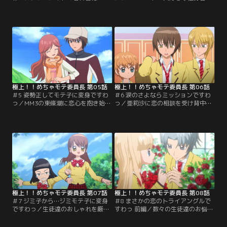
日も学校を休んでいる。クラス代表
らと一緒にスウィーツを囲む未海。
として未海が様子を見に行くと誰に
すると甘いものが大好きなMM3の南
も会いたくないという。訳を聞く
雲波人が輪に入ってきた。波人と接
と、春井は大好きなメル友の男の子
する杏樹の幸せそうな笑顔を見た未
に「写りのいい写真」を送ってしま
海は、杏樹が波人に恋をしているこ
い、会いたいのに会えないでいると
とに気づく。杏樹の恋を応援しよう
いう。会うとニキビ肌がばれてしま
と、ことあるごとに未海は二人に用
うことにひどく悩んでいるのだっ
事を頼みキッカケ作りをする…。
た…。【提供：バンダイチャンネ
【提供：バンダイチャンネル】
ル】
極上！！めちゃモテ委員長 第05話
極上！！めちゃモテ委員長 第06話
＃5 姿勢正してモテ子に変身ですわ
＃6 涙のさよならミッションですわ
っ／MM3の東條潮に恋心を抱き始め
っ／亜莉沙に恋の相談を受け背中を
た未海。そんな矢先に潮の初恋の
押してあげる未海。しかしその恋の
人、雪下亜莉沙が森山学園に編入し
相手は潮だった。かつて味わったこ
てきた。絵に描いたような極上モテ
とのない胸の痛みを感じる未海だ
子の亜莉沙に未海は胸のざわつきを
が、告白に行く亜莉沙を見守るしか
覚える。仲の良い二人の様子を見る
なかった。翌朝、亜莉沙から告白が
につけ胸がズキズキと痛むが、自分
うまくいったことを告げられる未
の気持ちに鈍感な未海は恋わずらい
海。ショックを受けるが、自分の気
には気がつかないのだった。【提
持ちに気がついていない未海は…。
供：バンダイチャンネル】
【提供：バンダイチャンネル】
極上！！めちゃモテ委員長 第07話
極上！！めちゃモテ委員長 第08話
＃7 ジミ子から…ジミモテ子に変身
＃8 まさかの恋のトライアングルで
ですわっ／生徒達のおしゃれを厳し
すわっ 前編／数々の生徒達のお悩み
く禁止する地味目で真面目な生徒会
をミラクルチェンジ大作戦で救って
長の間中。みんなのおしゃれの自由
きた未海。学園での人気と信頼度は