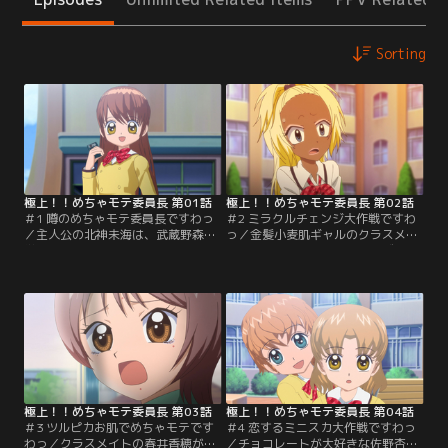
Sorting
極上！！めちゃモテ委員長 第01話
極上！！めちゃモテ委員長 第02話
＃1 噂のめちゃモテ委員長ですわっ
＃2 ミラクルチェンジ大作戦ですわ
／主人公の北神未海は、武蔵野森山
っ／金髪小麦肌ギャルのクラスメイ
学園高校2年6組のクラス委員長。ク
ト坂下リカのプリンセスローズクラ
ラスメイトからは美人で優しくしっ
ブの入部を賭けて、プリクラのリー
かり者の委員長として憧れの存在。
ダー姫野華恋と勝負することになっ
が、さらなるパーフェクトなモテ子
た未海。しかし肝心のリカは面倒を
『めちゃモテ委員長』を目指して
嫌い中々モテ子になる努力をしよう
日々努力中！そんな未海のクラスメ
としない。そんなリカに未海は、か
イトにめちゃめちゃモテてる3人
なりハードな「めちゃモテ☆ミラク
組、通称『MM3』と呼ばれるメンズ
ルチェンジ大作戦」を提示する！
が…。【提供：バンダイチャンネ
【提供：バンダイチャンネル】
ル】
極上！！めちゃモテ委員長 第03話
極上！！めちゃモテ委員長 第04話
＃3 ツルピカお肌でめちゃモテです
＃4 恋するミニスカ大作戦ですわっ
わっ／クラスメイトの春井香穂が何
／チョコレートが大好きな佐野杏樹