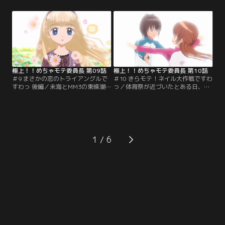
を守る為、未海は間中に3日間でお
ますますアップし多くの生徒達が未
しゃれの楽しさを教えるとタンカを
海のもとに相談を持ちかけるよう
切る。さっそく放課後一緒にショッ
に！そんな様子をそっと見守ってき
ピングに出かけるが、可愛いものを
たプリクラの姫野華恋も、未海にな
強く拒絶をする間中。しかし、ヒラ
ら…と、誰にも言えなかった恋の悩
ミニというファッション用語を間中
みを打ち明ける。華恋の恋のお相手
が知っていて…。【提供：バンダイ
は何とプリクラのセイン！【提供：
チャンネル】
バンダイチャンネル】
極上！！めちゃモテ委員長 第09話
極上！！めちゃモテ委員長 第10話
＃9 まさかの恋のトライアングルで
＃10 きらモテ！ネイル大作戦ですわ
すわっ 後編／未海とMM3の東條潮
っ／体育祭が近づいたとある日、未
が映画に行く約束の日、同じくMM3
海は一年生の朝倉理子からジャージ
の西崎青が突然デートに乱入してき
でも可愛く見えるおしゃれを教えて
た！未海に興味がわいてきたという
欲しいと相談を持ちかけられる。聞
青は、積極的に未海にアプローチ。
くと、テニス部の高橋先輩に恋をし
困惑する未海と潮。未海は青に振り
ている理子。しかし、自分は高橋の
回されながらも華恋の恋を応援する
視界にほとんど入っていないことを
1
めちゃモテミッションを行う。そん
打ち明ける。理子のけなげな想いを
な中、なんと青が未海に告白！そし
受け取った未海は…。【提供：バン
て…！？【提供：バンダイチャンネ
ダイチャンネル】
ル】