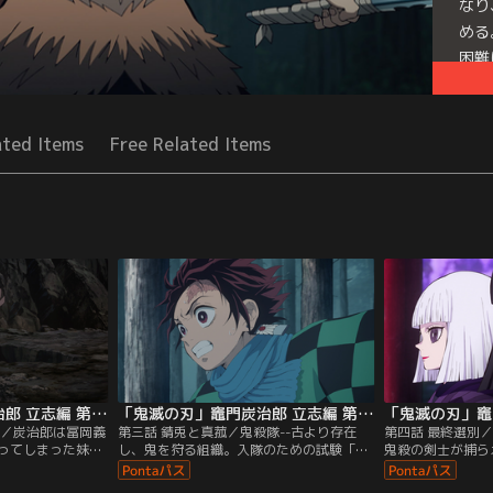
なり
める
困難
す。
Seri
ated Items
Free Related Items
「鬼滅の刃」竈門炭治郎 立志編 第02話
「鬼滅の刃」竈門炭治郎 立志編 第03話
次／炭治郎は冨岡義
第三話 錆兎と真菰／鬼殺隊--古より存在
第四話 最終選別
ってしまった妹・
し、鬼を狩る組織。入隊のための試験「最
鬼殺の剣士が捕ら
目指す。夜の道
終選別」に向けて、鱗滝左近次による炭治
れている藤襲山で
の匂いを嗅ぎつけ
郎の訓練が始まった。様々な罠が張り巡ら
こと。若き剣士と