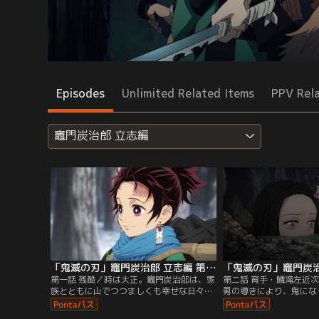
Episodes
Unlimited Related Items
PPV Rel
竈門炭治郎 立志編
「鬼滅の刃」竈門炭治郎 立志編 第01話
第一話 残酷／時は大正。竈門炭治郎は、家
第二話 育手・鱗滝左近
族とともに山でつつましくも幸せな日々を
勇の導きにより、鬼にな
おくっていた。ある日、町で炭を売りに出
禰豆子とともに狭霧山を
かけた炭治郎が山に戻ると、家族は鬼に襲
中、炭治郎はお堂から血