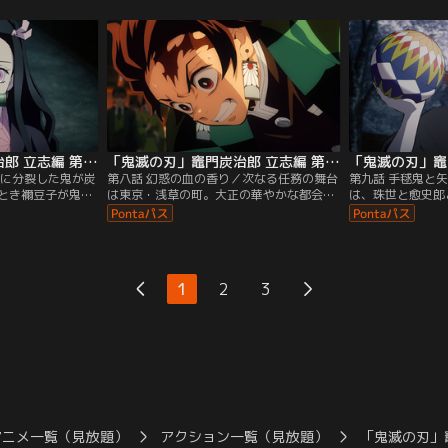
るのかもしれない
された山下り、刀の素振り、滝修行、そし
いが始まる。炭治
こにいたのは、人
て呼吸法……。狭霧山に来て一年、鱗滝は
で身につけた呼吸
襲われた炭治郎
「もう教えることはない」と炭治郎へ言い
ていく。二年にわ
が…。※2019年
放ち、巨大な岩の前で…。※2019年放送の
った。しかし、そ
なります。
テレビシリーズになります。
※2019年放送の
す。
「鬼滅の刃」竈門炭治郎 立志編 第07話
「鬼滅の刃」竈門炭治郎 立志編 第08話
人に分裂した鬼が炭
第八話 幻惑の血の香り／次なる任務の舞台
第九話 手毬鬼と
とき禰豆子が鬼に
は東京・浅草の町。大正の華やかな都会の
は、珠世と愈史郎
てしまった妹は守
街並みに戸惑う炭治郎だったが、そこで鬼
炭治郎たちを、“
弱い存在ではない-
の匂いを嗅ぎつける。匂いを追った先で出
へといざなう。そ
、分裂した鬼のひと
逢ったのは鬼舞辻無惨だった。鬼舞辻を斬
会話から、鬼を人
沼へ飛び込む。沼
ろうとする炭治郎。だが、鬼舞辻は行きか
路を見出すのだっ
は--。※2019年
う人間を鬼に変え、町を混乱に陥れる。
追うふたりの鬼が
1
2
3
なります。
※2019年放送のテレビシリーズになりま
猛烈な攻撃を繰り出
す。
テレビシリーズに
アニメ一覧（見放題）
アクション一覧（見放題）
「鬼滅の刃」