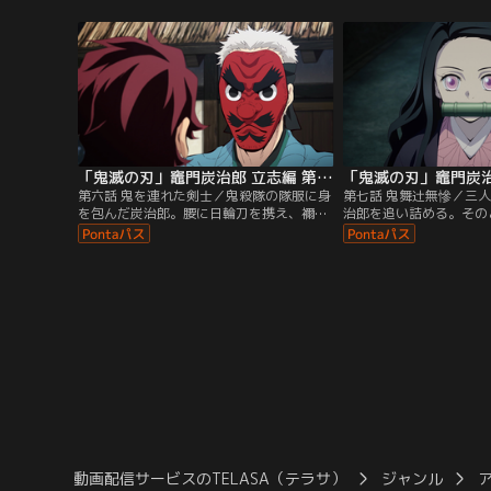
われ血だまりの中で絶命していた。唯一、
る。誰かが怪我をしてい
一命をとりとめていた妹・禰豆子を救うべ
と駆け寄ると、なんとそ
く、降りしきる雪の中背中に背負い必死に
を喰らう鬼。突如、鬼に
雪山を下りる炭治郎。※2019年放送のテレ
は、斧でなんとか応戦する
ビシリーズになります。
放送のテレビシリーズに
「鬼滅の刃」竈門炭治郎 立志編 第06話
第六話 鬼を連れた剣士／鬼殺隊の隊服に身
第七話 鬼舞辻無慘／三
を包んだ炭治郎。腰に日輪刀を携え、禰豆
治郎を追い詰める。その
子が入った鱗滝特製の木箱を背負い、鬼殺
襲い掛かった。鬼になっ
隊の初任務として毎夜少女が失踪している
らなければいけないほど
という北西の町に向かう。そこで炭治郎
-。意を決した炭治郎は
は、恋人をさらわれ、憔悴しきっている和
りを追い、地面に広がる
巳と出会う。たしかに、近くに鬼の匂いを
の中で待ち受けていたもの
感じるが、鬼の姿はどこにも見えない。
放送のテレビシリーズに
※2019年放送のテレビシリーズになりま
す。
動画配信サービスのTELASA（テラサ）
ジャンル