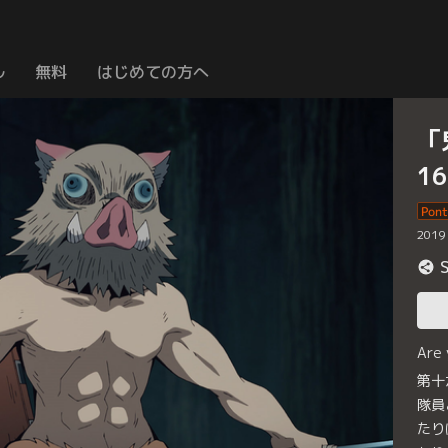
ル
無料
はじめての方へ
「
1
2019
Are
第十
隊員
たり