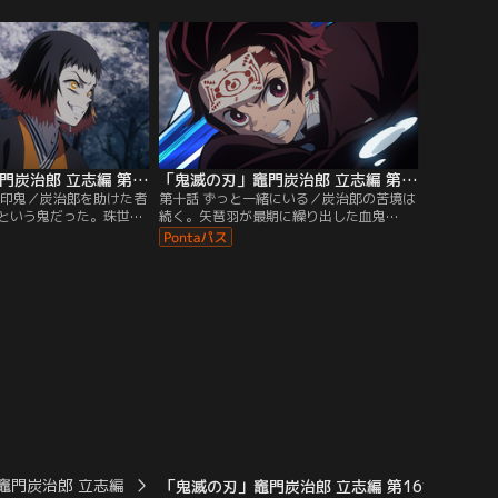
郎は、鱗滝左近次のもと
行われる。それぞれに鬼殺隊の隊服、伝令
法と型で着実に鬼を斬っ
役となる鎹鴉が支給され、最後に、自身の
たる鍛錬は無駄ではなか
日輪刀を造る玉鋼を選んだ。※2019年放送
んな炭治郎の前に…。
のテレビシリーズになります。
テレビシリーズになりま
「鬼滅の刃」竈門炭治郎 立志編 第09話
「鬼滅の刃」竈門炭治郎 立志編 第10話
矢印鬼／炭治郎を助けた者
第十話 ずっと一緒にいる／炭治郎の苦境は
という鬼だった。珠世は
続く。矢琶羽が最期に繰り出した血鬼
目隠し”の術を施した屋敷
術“紅潔の矢”を、炭治郎は水の呼吸の型を
こで炭治郎は、珠世との
駆使し、なんとかしのいでいた。一方で禰
に戻す方法についての活
豆子と朱紗丸の戦いは続いており、状況を
た。そのとき--炭治郎を
危惧した珠世は、自身の血鬼術を使い--。
屋敷の場所をつきとめ、
※2019年放送のテレビシリーズになりま
す--。※2019年放送の
す。
なります。
竈門炭治郎 立志編
「鬼滅の刃」竈門炭治郎 立志編 第16話