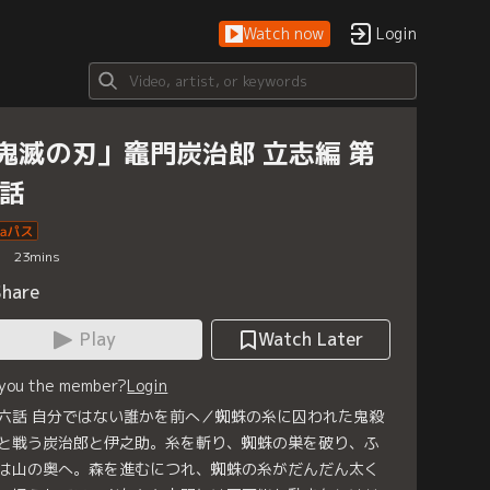
Watch now
Login
鬼滅の刃」竈門炭治郎 立志編 第
6話
23
mins
Share
Play
Watch Later
 you the member?
Login
六話 自分ではない誰かを前へ／蜘蛛の糸に囚われた鬼殺
と戦う炭治郎と伊之助。糸を斬り、蜘蛛の巣を破り、ふ
は山の奥へ。森を進むにつれ、蜘蛛の糸がだんだん太く