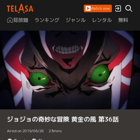
Watch now
見放題
ランキング
ジャンル
レンタル
無料
は
ジョジョの奇妙な冒険 黄金の風 第36話
Aired on 2019/06/28
23
mins