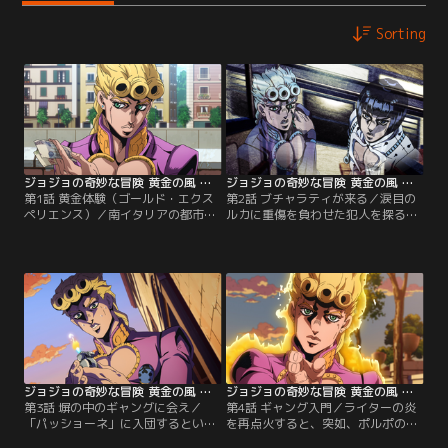
Sorting
ジョジョの奇妙な冒険 黄金の風 第01話
ジョジョの奇妙な冒険 黄金の風 第02話
第1話 黄金体験（ゴールド・エクス
第2話 ブチャラティが来る／涙目の
ペリエンス）／南イタリアの都市、
ルカに重傷を負わせた犯人を探るブ
ネアポリス。風光明媚な観光地だ
チャラティは、スタンド「スティッ
が、ギャングが支配する街でもあ
キィ・フィンガーズ」の攻撃でジョ
る。ジョースター家の宿敵・DIOの
ルノを追い詰める。対するジョルノ
息子と思しき人物「汐華初流乃」を
は、スタンド「ゴールド・エクスペ
探すため、この街を訪れた広瀬康一
リエンス」で応戦。ジョルノは戦い
は、青年ジョルノ・ジョバァーナと
のなかで、ゴールド・エクスペリエ
出会い、荷物を盗まれてしまう。
ンスに「生命を与える」能力だけで
なく…。
ジョジョの奇妙な冒険 黄金の風 第03話
ジョジョの奇妙な冒険 黄金の風 第04話
第3話 塀の中のギャングに会え／
第4話 ギャング入門／ライターの炎
「パッショーネ」に入団するという
を再点火すると、突如、ポルポのス
ジョルノの覚悟を理解したブチャラ
タンド「ブラック・サバス」が出現