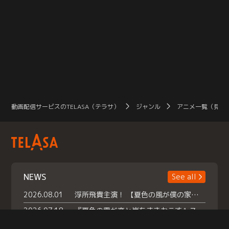
動画配信サービスのTELASA（テラサ）
ジャンル
アニメ一覧（見放
NEWS
See all
2026.08.01
浮所飛貴主演！ 【夏色の風が僕の家にやってきた】 本日よりテラサで独占配信スタート！
2026.07.18
『夏色の雲が恋と嵐をまきおこす』スペシャルメイキング 【Part1】2026年７月18日（土）23時30分～配信スタート！話題のシーンの裏側を大公開！豪華キャスト大集合！ 『武宮家 真夏の家族会議』開催！
2026.07.15
救命医・遥（今田）の《心揺さぶる過去》や、 麻酔科医・権野（船越英一郎）の《謎多きプライベート》など… 《知られざるエピソード》を独占配信！