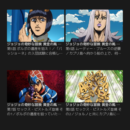
ティは、ジョルノに入団試験を受け
し、攻撃してきた。ジョルノは苦戦
させる。試験を出すのは刑務所に収
するも「ブラック・サバス」の弱点
監中の幹部・ポルポ。ポルポはジョ
を見抜き、追ってきた康一と共に立
ルノに炎が灯ったライターを渡し、
ち向かう。その戦いの中で康一が
24時間、炎を消さないよう命じる。
「矢」の存在に気付き、ポルポの課
しかし試験に臨むジョルノの前に、
した試験の狙いがスタンド能力の発
盗まれたパスポートを取り返すた
現にあることを知る。
め、康一が現れた。
ジョジョの奇妙な冒険 黄金の風 第05話
ジョジョの奇妙な冒険 黄金の風 第06話
第5話 ポルポの遺産を狙え！／「パ
第6話 ムーディー・ブルースの逆襲
ッショーネ」の入団試験に合格した
／カプリ島へ向かう船の上で、何者
ジョルノは、ブチャラティの部下で
かからスタンド攻撃を受けたブチャ
あるレオーネ・アバッキオ、グイー
ラティ一行。ひとり、またひとりと
ド・ミスタ、ナランチャ・ギルガ、
船から消える中、隠れた敵の正体を
パンナコッタ・フーゴと出会う。ジ
暴くために、ジョルノは自ら攻撃を
ョルノを迎え入れたブチャラティチ
受ける。新入りを信用していないア
ームの一行は、ポルポの隠し財産の
バッキオだったが、ジョルノが覚悟
100億リラを回収するため、カプリ
を証明したことで、アバッキオはス
島へと向かう。
タンド「ムーディー・ブルース」を
発動。
ジョジョの奇妙な冒険 黄金の風 第07話
ジョジョの奇妙な冒険 黄金の風 第08話
第7話 セックス・ピストルズ登場 そ
第8話 セックス・ピストルズ登場 そ
の1／ポルポの遺産を狙っていた組
の2／ジョルノと共にカプリ島に上
織の一員、ズッケェロを倒し、捕ら
陸したミスタは、ズッケェロの仲
えられていた仲間を救出したブチャ
間・サーレーを発見。ミスタはスタ
ラティ。しかしズッケェロは戦いに
ンド「セックス・ピストルズ」の能