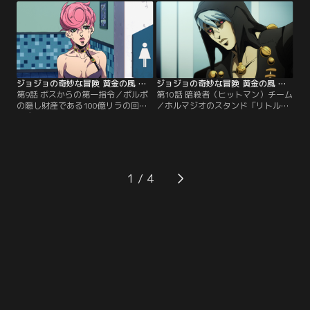
敗れる前に、ブチャラティたちがカ
力で撃った弾丸を操作し攻撃する
プリ島へ向かっていることを仲間の
が、サーレーのスタンド「クラフ
男に無線で連絡していた。その男が
ト・ワーク」の前に苦戦を強いられ
すでにカプリ島で待ち伏せしている
る。なんとか反撃を試みるミスタだ
ことを知ったジョルノとミスタ
ったが、彼の手元には弾丸が「4
は…。
発」しか残っておらず…。
ジョジョの奇妙な冒険 黄金の風 第09話
ジョジョの奇妙な冒険 黄金の風 第10話
第9話 ボスからの第一指令／ポルポ
第10話 暗殺者（ヒットマン）チーム
の隠し財産である100億リラの回収
／ホルマジオのスタンド「リトル・
に成功したブチャラティたち。そん
フィート」の攻撃を受けたナランチ
な彼らの前に、組織の幹部ペリーコ
ャの身体は、少しずつ小さくなって
ロが現れる。ブチャラティから100
いた。しかしナランチャはスタンド
億リラを受け取ったペリーコロは、
「エアロスミス」のレーダーを駆使
ブチャラティを幹部に昇進させ、さ
し反撃。エアロスミスの激しい攻撃
っそくボスからの命令を伝える。そ
に追い詰められる中、ホルマジオは
1
の内容は、ボスの娘トリッシュ・ウ
「暗殺者チーム」がボスから受けた
ナを組織の裏切り者たちから護衛す
屈辱の記憶を思い出していた…。
ることだった。