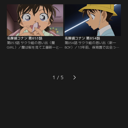
失踪した仲代電気の社長令嬢、仲代
ーンで持ち去る。佐藤刑事たちも拳
麻奈美を見つけ出す事。麻奈美は別
銃強盗犯として荻久保を追ってい
府にいる元恋人の早見裕之に会いに
た。荻久保は共犯の裕之と落ち合
来ている可能性が高かった。同じ
い、身代金を山分けするという。佐
頃、佐藤刑事たちは大分で拳銃強盗
藤たちは裕之と落ち合う前に荻久保
の犯人を追っていた…。
を逮捕するが、バッグの1億円はい
つの間にか消えていた。
名探偵コナン 第853話
名探偵コナン 第854話
第853話 サクラ組の思い出（蘭
第854話 サクラ組の思い出（新一
GIRL）／蘭は桜を見て工藤新一と出
BOY）／13年前、保育園で出会った
会った時の事を思い出す。13年前、
新一と蘭。新一は蘭をひいきする保
蘭は保育園で同じ組の男子にいじめ
育士、江舟の不審な行動を優作と有
られる。そんな蘭に声をかけてきた
希子に教える。優作は江舟の不可解
のが入園したばかりの新一だった。
な行動の理由に思考を巡らせる。翌
歌の時間、新一は保育士の江舟が蘭
日、変装した優作は園児たちの様子
をずっと見ている事に気付いて訝し
を見に行き、停車中のバンの中で運
1
む。この後も新一は蘭をひいきする
転手が園児の写真を撮り、ニタリと
江舟の行動をあやしいと感じる。
笑う姿を目撃する。