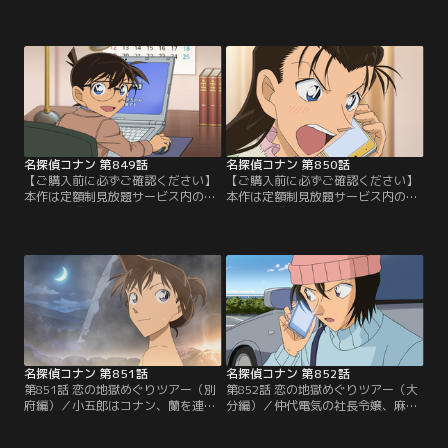
「劇場版『名探偵コナン ハイウェイ
「劇場版『名探偵コナン ハイウェイ
の堕天使』公開記念！TVシリーズ特
の堕天使』公開記念！TVシリーズ特
別配信 絆と秩序の捜査録！警察学校
別配信 絆と秩序の捜査録！警察学校
＆警視庁セレクション」にて3/14～
＆警視庁セレクション」にて3/14～
8/31まで配信中です。ご加入の方は
8/31まで配信中です。ご加入の方は
見放題ページよりご視聴ください。
見放題ページよりご視聴ください。
／第847話 千葉のUFO難事件（前
／第848話 千葉のUFO難事件（後
編）／千葉刑事は3ヶ月前に起きた
編）／顔をコンクリにめり込ませて
不可思議な…。
窒息死した…。
名探偵コナン 第849話
名探偵コナン 第850話
【ご購入前に必ずご確認ください】
【ご購入前に必ずご確認ください】
本作は定額制見放題サービス内の
本作は定額制見放題サービス内の
「劇場版『名探偵コナン ハイウェイ
「劇場版『名探偵コナン ハイウェイ
の堕天使』公開記念！TVシリーズ特
の堕天使』公開記念！TVシリーズ特
別配信 絆と秩序の捜査録！警察学校
別配信 絆と秩序の捜査録！警察学校
＆警視庁セレクション」にて3/14～
＆警視庁セレクション」にて3/14～
8/31まで配信中です。ご加入の方は
8/31まで配信中です。ご加入の方は
見放題ページよりご視聴ください。
見放題ページよりご視聴ください。
／第849話 婚姻届のパスワード（前
／第850話 婚姻届のパスワード（後
編）／由美は将棋の王将戦のニュー
編）／管理人の八塚は封筒に入った
スを見て…。
婚姻届を…。
名探偵コナン 第851話
名探偵コナン 第852話
第851話 恋の地獄めぐりツアー（別
第852話 恋の地獄めぐりツアー（大
府編）／小五郎はコナン、蘭を連れ
分編）／仲代電気の社長令嬢、麻奈
て大分の別府温泉にやってくる。小
美が誘拐され、身代金1億円入りの
五郎の本当の目的は旅行ではなく、
バッグは誘拐犯の荻久保竜次がドロ