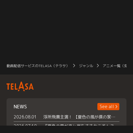
動画配信サービスのTELASA（テラサ）
ジャンル
アニメ一覧（見放
NEWS
See all
2026.08.01
浮所飛貴主演！ 【夏色の風が僕の家にやってきた】 本日よりテラサで独占配信スタート！
2026.07.18
『夏色の雲が恋と嵐をまきおこす』スペシャルメイキング 【Part1】2026年７月18日（土）23時30分～配信スタート！話題のシーンの裏側を大公開！豪華キャスト大集合！ 『武宮家 真夏の家族会議』開催！