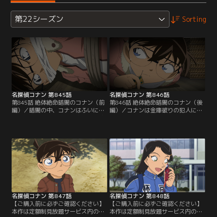
第22シーズン
Sorting
名探偵コナン 第845話
名探偵コナン 第846話
第845話 絶体絶命暗闇のコナン（前
第846話 絶体絶命暗闇のコナン（後
編）／暗闇の中、コナンはふいに目
編）／コナンは金庫破りの犯人に襲
覚める。歩美たちと買い物に行く途
われ、棺桶に閉じ込められる。小五
中、ビルの一室で金庫をこじ開ける
郎は剛太郎の遺言状を盗んだ犯人を
人影を目撃したコナン。この時、コ
捜し、容疑者を3人の子供たちに絞
ナンは犯人に襲われ、長方形の箱に
る。光彦は蘭から小五郎が依頼され
閉じ込められたのだ。その頃、小五
た事件の話を聞き、コナンが目撃し
郎は依頼を受け、唐橋グループ会
た盗難事件と関係があると推理。哀
長、唐橋剛太郎の遺言状を盗んだ犯
たちは剛太郎の棺桶にコナンがいる
人を捜していた。
事に気付くが、すでに霊柩車は火葬
場に向かっていて…。
名探偵コナン 第847話
名探偵コナン 第848話
【ご購入前に必ずご確認ください】
【ご購入前に必ずご確認ください】
本作は定額制見放題サービス内の
本作は定額制見放題サービス内の