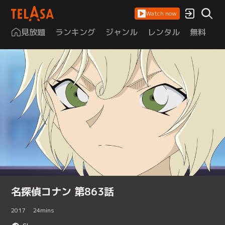
Watch now
見放題
ランキング
ジャンル
レンタル
無料
は
名探偵コナン 第863話
2017
24
mins