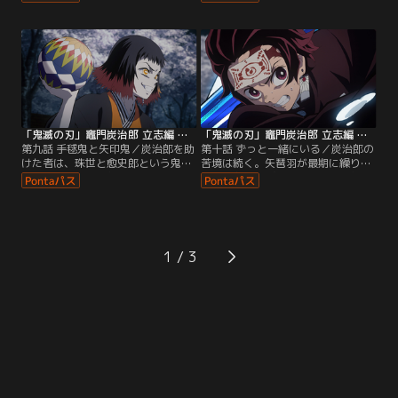
ってしまった妹は守らなければいけ
だったが、そこで鬼の匂いを嗅ぎつ
ないほど弱い存在ではない--。意を
ける。匂いを追った先で出逢ったの
決した炭治郎は、分裂した鬼のひと
は鬼舞辻無惨だった。鬼舞辻を斬ろ
りを追い、地面に広がる沼へ飛び込
うとする炭治郎。だが、鬼舞辻は行
む。沼の中で待ち受けていたものは-
きかう人間を鬼に変え、町を混乱に
-。※2019年放送のテレビシリーズ
陥れる。※2019年放送のテレビシリ
になります。
ーズになります。
「鬼滅の刃」竈門炭治郎 立志編 第09話
「鬼滅の刃」竈門炭治郎 立志編 第10話
第九話 手毬鬼と矢印鬼／炭治郎を助
第十話 ずっと一緒にいる／炭治郎の
けた者は、珠世と愈史郎という鬼だ
苦境は続く。矢琶羽が最期に繰り出
った。珠世は炭治郎たちを、“目隠
した血鬼術“紅潔の矢”を、炭治郎は
し”の術を施した屋敷へといざな
水の呼吸の型を駆使し、なんとかし
う。そこで炭治郎は、珠世との会話
のいでいた。一方で禰豆子と朱紗丸
から、鬼を人に戻す方法についての
の戦いは続いており、状況を危惧し
活路を見出すのだった。そのとき--
た珠世は、自身の血鬼術を使い--。
炭治郎を追うふたりの鬼が屋敷の場
※2019年放送のテレビシリーズにな
1
所をつきとめ、猛烈な攻撃を繰り出
ります。
す--。※2019年放送のテレビシリー
ズになります。