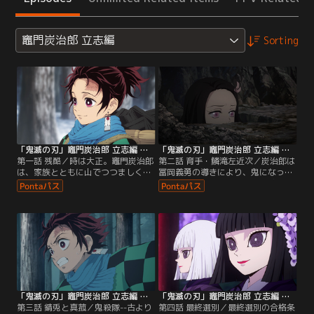
竈門炭治郎 立志編
Sorting
「鬼滅の刃」竈門炭治郎 立志編 第01話
「鬼滅の刃」竈門炭治郎 立志編 第02話
第一話 残酷／時は大正。竈門炭治郎
第二話 育手・鱗滝左近次／炭治郎は
は、家族とともに山でつつましくも
冨岡義勇の導きにより、鬼になって
幸せな日々をおくっていた。ある
しまった妹・禰豆子とともに狭霧山
日、町で炭を売りに出かけた炭治郎
を目指す。夜の道中、炭治郎はお堂
が山に戻ると、家族は鬼に襲われ血
から血の匂いを嗅ぎつける。誰かが
だまりの中で絶命していた。唯一、
怪我をしているのかもしれないと駆
一命をとりとめていた妹・禰豆子を
け寄ると、なんとそこにいたのは、
救うべく、降りしきる雪の中背中に
人を喰らう鬼。突如、鬼に襲われた
背負い必死に雪山を下りる炭治郎。
炭治郎は、斧でなんとか応戦する
※2019年放送のテレビシリーズにな
が…。※2019年放送のテレビシリー
ります。
ズになります。
「鬼滅の刃」竈門炭治郎 立志編 第03話
「鬼滅の刃」竈門炭治郎 立志編 第04話
第三話 錆兎と真菰／鬼殺隊--古より
第四話 最終選別／最終選別の合格条