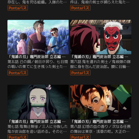
存在し、鬼を狩る組織。入隊のため
件は、鬼殺の剣士が捕らえた鬼たち
の試験「最終選別」に向けて、鱗滝
が閉じ込められている藤襲山で七日
左近次による炭治郎の訓練が始まっ
間生き延びるということ。若き剣士
た。様々な罠が張り巡らされた山下
と鬼の生き残りをかけた戦いが始ま
り、刀の素振り、滝修行、そして呼
る。炭治郎は、鱗滝左近次のもとで
吸法……。狭霧山に来て一年、鱗滝
身につけた呼吸法と型で着実に鬼を
は「もう教えることはない」と炭治
斬っていく。二年にわたる鍛錬は無
郎へ言い放ち、巨大な岩の前で…。
駄ではなかった。しかし、そんな炭
※2019年放送のテレビシリーズにな
治郎の前に…。※2019年放送のテレ
ります。
ビシリーズになります。
「鬼滅の刃」竈門炭治郎 立志編 第05話
「鬼滅の刃」竈門炭治郎 立志編 第06話
第五話 己の鋼／朝日が昇り、七日間
第六話 鬼を連れた剣士／鬼殺隊の隊
の戦いの果てに生き残った剣士たち
服に身を包んだ炭治郎。腰に日輪刀
はたったの四名だった。生き抜いた
を携え、禰豆子が入った鱗滝特製の
炭治郎たちを出迎えた案内役から
木箱を背負い、鬼殺隊の初任務とし
は、鬼殺隊についての説明が行われ
て毎夜少女が失踪しているという北
る。それぞれに鬼殺隊の隊服、伝令
西の町に向かう。そこで炭治郎は、
役となる鎹鴉が支給され、最後に、
恋人をさらわれ、憔悴しきっている
自身の日輪刀を造る玉鋼を選んだ。
和巳と出会う。たしかに、近くに鬼
※2019年放送のテレビシリーズにな
の匂いを感じるが、鬼の姿はどこに
ります。
も見えない。※2019年放送のテレビ
シリーズになります。
「鬼滅の刃」竈門炭治郎 立志編 第07話
「鬼滅の刃」竈門炭治郎 立志編 第08話
第七話 鬼舞辻無慘／三人に分裂した
第八話 幻惑の血の香り／次なる任務
鬼が炭治郎を追い詰める。そのとき
の舞台は東京・浅草の町。大正の華
禰豆子が鬼に襲い掛かった。鬼にな
やかな都会の街並みに戸惑う炭治郎