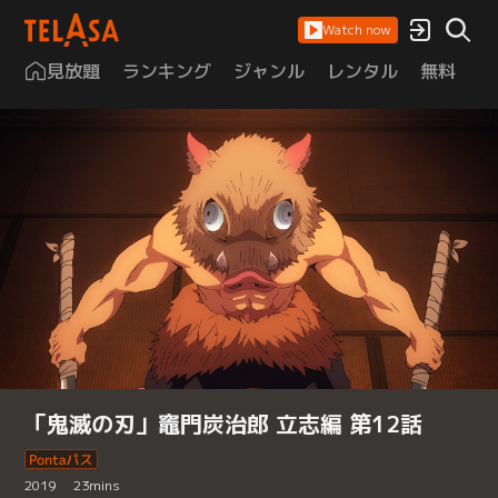
Watch now
見放題
ランキング
ジャンル
レンタル
無料
は
「鬼滅の刃」竈門炭治郎 立志編 第12話
2019
23
mins