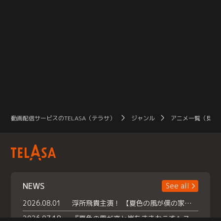
動画配信サービスのTELASA（テラサ）
ジャンル
アニメ一覧（見放
NEWS
See all
2026.08.01
浮所飛貴主演！ 【夏色の風が僕の家にやってきた】 本日よりテラサで独占配信スタート！
2026.07.18
『夏色の雲が恋と嵐をまきおこす』スペシャルメイキング 【Part1】2026年７月18日（土）23時30分～配信スタート！話題のシーンの裏側を大公開！豪華キャスト大集合！ 『武宮家 真夏の家族会議』開催！