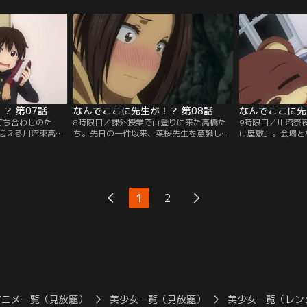
休み、佐藤の実家
な接点とは！？しかも佐藤の母・咲に酔わ
が海で足をつって
、一緒に妹の詩緒
された児嶋の暴走が止まらなくなっ
まれてしまったか
【提供：バンダイ
て…！？【提供：バンダイチャンネル】
先生を救えるのか
ャンネル】
？ 第07話
なんでここに先生が！？ 第08話
なんでここに先
打ち合わせのた
8時限目／課外授業で山登りに来た高橋た
9時限目／川沼祭
迎える川沼東高校
ち。先日の一件以来、葉桜先生を意識して
け屋敷」。会場と
んな中、顧問の葉
しまう高橋は、道中の葉桜先生とやりとり
する高橋と松風先
からかってばか
の最中、足を滑らしてしまう。助けようと
会のさや。さやと
、松風先生と葉桜
手をつかんだ葉桜先生ともども川に落ちて
そうな高橋の反応
で高橋が帰宅する
しまった高橋は、一旦洞窟の中で濡れた服
は、ふたりをおど
に葉桜先生が！？
をかわかそうとするのだが…。【提供：バ
するのだが、いた
1
2
ネル】
ンダイチャンネル】
い！？【提供：バ
アニメ一覧（見放題）
美少女一覧（見放題）
美少女一覧（レン