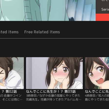
Seri
ated Items
Free Related Items
？ 第02話
なんでここに先生が！？ 第03話
なんでここに先
れた佐藤がコイン
3時限目／なぜか佐藤の部屋にやってきた
4時限目／知人の
、そこには雨に濡
児嶋先生。児嶋が持ってきたアルバムを一
島にやってきた佐
にも雷が苦手な児
緒に見ると、そこには高校時代の児嶋と一
こにも児嶋先生が
ブレーカーを復旧
緒に写る小学生の佐藤の姿が。二人の意外
海で遊びながら待