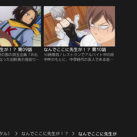
しまったうえ、何かにか
うと声をかけてくる。お弁当を食べている
も…！？佐藤は大好きな
最中、鈴木は池に落ちそうになった松風先
！？【提供：バンダイチ
生を助けようとするが…。【提供：バンダ
イチャンネル】
生が！？ 第09話
なんでここに先生が！？ 第10話
夜の部の目玉企画「お化
10時限目／レストランでアルバイト中の田
なった旧校舎の見回りを
中甲のもとに、中学時代の友人である佐藤
生の妹で川沼西高校生徒
と鈴木が遊びに来た。ふたりから彼女がで
一緒でまんざらでもなさ
きたと告げられ、高校最後の3か月で彼女
が面白くない葉桜先生
を作ることを宣言する田中だったが、不注
かしてやろうと先回りを
意でぶつかったお客の衣服を汚してしま
んだ床を踏み抜いてしま
う。その相手は冷たすぎる言動から「絶対
ンダイチャンネル】
零度の立花」とあだ名されている高校の保
健の先生だった！【提供：バンダイチャン
ネル】
タル）
なんでここに先生が！？
なんでここに先生が！？ 第11