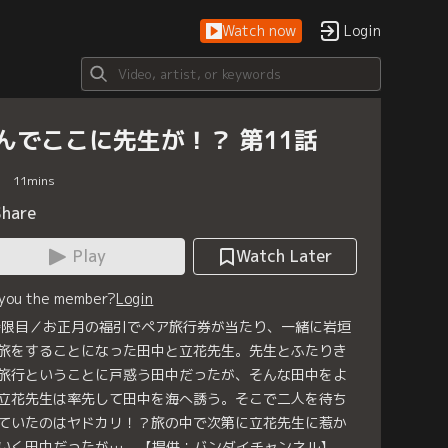
Watch now
Login
んでここに先生が！？ 第11話
11
mins
Share
Play
Watch Later
 you the member?
Login
時限目／お正月の福引でペア旅行券が当たり、一緒に岩垣
旅をすることになった田中と立花先生。先生とふたりき
旅行ということに戸惑う田中だったが、そんな田中をよ
立花先生は率先して田中を海へ誘う。そこで二人を待ち
ていたのはヤドカリ！？旅の中で次第に立花先生に惹か
いく田中だったが…。【提供：バンダイチャンネル】