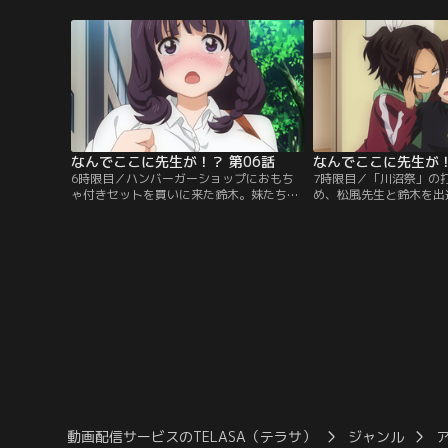
られた二人の、尿意との戦いが始まった！
させようとするが…。夏
あくる日、保健室でも二人は遭遇！熱に浮
に児嶋先生がやってきて
かされた児嶋先生を看病するため、薬をさ
の子守りをすることに。
がす佐藤だったが…。【提供：バンダイチ
チャンネル】
ャンネル】
なんでここに先生が！？ 第06話
なんでここに先生が！
6時限目／ハンバーガーショップにおもち
7時限目／「川沼祭」の
ゃ付きセットを買いに来た鈴木。妹たちに
め、松風先生と鈴木を出
頼まれたとはいえ、男子高校生がひとりで
生徒会会計の高橋隆。そ
買う恥ずかしさにとまどっていると、そこ
桜先生は幼馴染の高橋を
に同じくおもちゃ付きセットを買いに来た
り。打ち合わせが終わり
松風先生とバッタリ。突如降り出した雨の
先生の差にため息混じり
中、傘を届けてくれた鈴木の妹たちと帰宅
と、なぜか自室のベット
する道中、松風先生をおもちゃが襲う！？
【提供：バンダイチャン
【提供：バンダイチャンネル】
動画配信サービスのTELASA（テラサ）
ジャンル