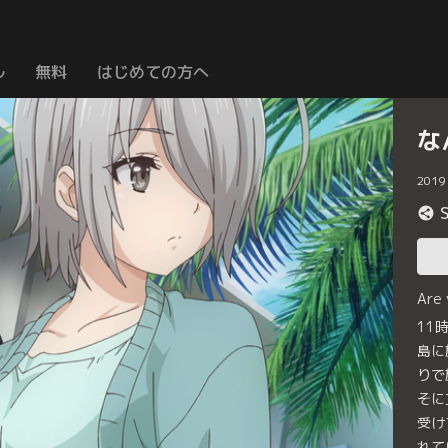
ル
無料
はじめての方へ
な
2019
Are
11
島に
りで
そに
受け
れて