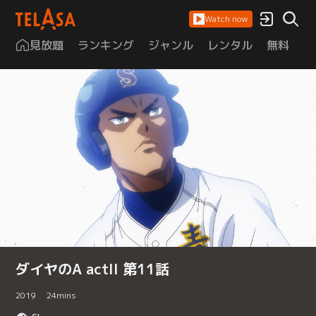
Watch now
見放題
ランキング
ジャンル
レンタル
無料
は
ダイヤのA actII 第11話
2019
24
mins