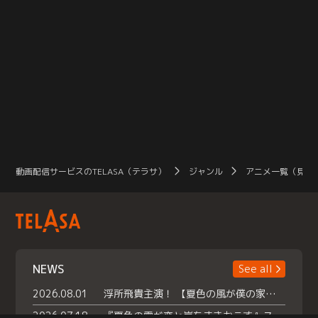
動画配信サービスのTELASA（テラサ）
ジャンル
アニメ一覧（見放
NEWS
See all
2026.08.01
浮所飛貴主演！ 【夏色の風が僕の家にやってきた】 本日よりテラサで独占配信スタート！
2026.07.18
『夏色の雲が恋と嵐をまきおこす』スペシャルメイキング 【Part1】2026年７月18日（土）23時30分～配信スタート！話題のシーンの裏側を大公開！豪華キャスト大集合！ 『武宮家 真夏の家族会議』開催！