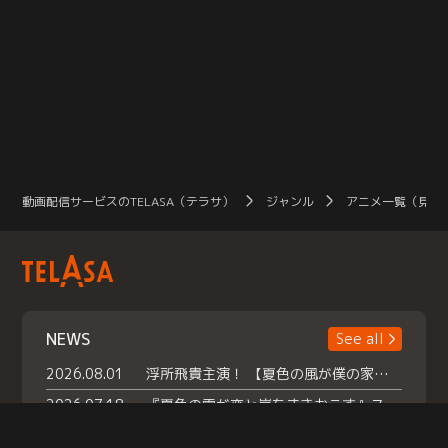
動画配信サービスのTELASA（テラサ）
ジャンル
アニメ一覧（見放
NEWS
See all
2026.08.01
浮所飛貴主演！ 【夏色の風が僕の家にやってきた】 本日よりテラサで独占配信スタート！
2026.07.18
『夏色の雲が恋と嵐をまきおこす』スペシャルメイキング 【Part1】2026年７月18日（土）23時30分～配信スタート！話題のシーンの裏側を大公開！豪華キャスト大集合！ 『武宮家 真夏の家族会議』開催！
2026.07.15
救命医・遥（今田）の《心揺さぶる過去》や、 麻酔科医・権野（船越英一郎）の《謎多きプライベート》など… 《知られざるエピソード》を独占配信！