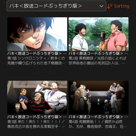
バキ＜放送コードぶっちぎり版＞
Sorting
バキ＜放送コードぶっちぎり版＞ 第01話
バキ＜放送コードぶっちぎり版＞ 第02話
第1話 シンクロニシティ／数多くの
第2話 黒格闘技／光成の話によれば
死闘が繰り広げられた地下格闘技ト
世界各地の最凶の死刑囚5人は、地
ーナメントからしばらくの時が経っ
下格闘技のチャンピオンである刃牙
たある日の事、範馬刃牙は地下格闘
を狙い、東京に集結しつつあるとい
技の主催者である徳川光成に呼び出
う。刃牙は今一つ信じられずにいた
される。そこで刃牙は光成から、世
が、死刑囚たちは、続々と日本へと
界各地の刑務所にいる凶悪な死刑囚
上陸を果たし、その凄まじいまでの
5人が「敗北を知りたい」という同
凶悪さと圧倒的な強さの全貌を明か
じ言葉を残して刑務所を脱獄、そし
し始めていく。そして刃牙も死刑囚
てその5人が示し合わせたかのよう
の一人、スペックとの邂逅を果た
に東京へ…。
す。
バキ＜放送コードぶっちぎり版＞ 第03話
バキ＜放送コードぶっちぎり版＞ 第04話
第3話 来た！来た！！来た！！！／
第4話 死闘開始！！／偶然か必然
愚地克巳が長を務める実戦空手・神
か、刃牙、愚地独歩、烈海王、花山
心会本部道場に招かれた烈海王が特
薫、渋川剛気の地下格闘技の闘士た