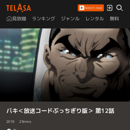
Watch now
見放題
ランキング
ジャンル
レンタル
無料
は
バキ＜放送コードぶっちぎり版＞ 第12話
2018
23
mins