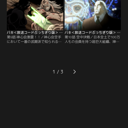
出くわす。柳は武器を使うことに全
ると、その場所にドリアンがたった
く躊躇せず、凄まじいスピードで鎖
一人で厳重な警備を突破し、乗り込
鎌を振り回し、刃牙へと襲い掛か
んでくる。
る！！
バキ＜放送コードぶっちぎり版＞ 第09話
バキ＜放送コードぶっちぎり版＞ 第10話
第9話 神心会激震！！／神心会空手
第10話 空中決戦／日本全土で100万
において一番の武闘派で知られる加
人もの会員を持つ超巨大組織、神心
藤清澄は、徳川邸から姿を消したド
会空手の会員たちの鉄の結束によっ
リアンの後を追跡し、下水道の中に
て、遊園地へと誘導されるドリア
ある隠れ家を突き止める。そして始
ン。その場所でドリアンを待ち構え
まるドリアン対加藤…格闘技の枠か
ていたのは、加藤清澄の同期の桜で
らはみ出した、ルール無用の死闘が
ある末堂厚だった。怒りに燃える末
始まる！！
堂は、問答無用でドリアンへと殴り
1
掛かる！！