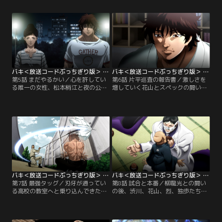
別コーチとして中国拳法を披露する
ちとドリアン、スペック、柳、シコ
中、そこに死刑囚のドリアンが乗り
ルスキー、ドイルという最凶死刑囚
込んでくる。また一方、徳川光成と
たちが地下格闘技場へと集結した。
プロレスラーの猪狩完至が元世界一
凄まじい緊張感が支配する中、徳川
の柔道家・舘岡を連れて会食をして
光成が闘いの始まりを高らかに宣言
いると、死刑囚の一人であるシコル
する！！
スキーが突然姿を現し、猪狩達に攻
撃を仕掛けてくる。
バキ＜放送コードぶっちぎり版＞ 第05話
バキ＜放送コードぶっちぎり版＞ 第06話
第5話 まだやるかい／心を許してい
第6話 片平巡査の報告書／激しさを
る唯一の女性、松本梢江と夜の公園
増していく花山とスペックの闘い。
を歩いていた刃牙。甘い雰囲気が漂
その死闘の中、スペックは警察署内
う2人の様子を物陰から見ていたス
から盗んできた銃弾を花山の口内へ
ペックは、今がチャンスと刃牙に襲
とぶち込み、破裂させる。辺りに爆
い掛かろうとする。しかしそうはさ
裂音が鳴り響き、立ち込めていた煙
せまいと、伝説の喧嘩師である花山
が払われると、そこにはもはや人と
薫がスペックの前に立ちはだか
は呼べない一匹の怪物が立ってい
る！！
た…！
バキ＜放送コードぶっちぎり版＞ 第07話
バキ＜放送コードぶっちぎり版＞ 第08話
第7話 最強タッグ／刃牙が通ってい
第8話 試合と本番／柳龍光との闘い
る高校の教室へと乗り込んできたド
の後、渋川、花山、烈、独歩たちと
イル。刃牙は機先を制しドイルに一
共に徳川家へと集合した刃牙。光成
撃を加えて校舎裏へと逃げるが、そ
を中心にして、目の当たりにした最
こで学校の職員に変装した柳龍光と
凶死刑囚たちについて話し合ってい