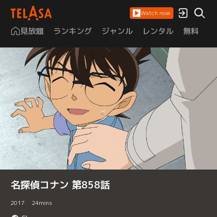
Watch now
見放題
ランキング
ジャンル
レンタル
無料
は
名探偵コナン 第858話
2017
24
mins