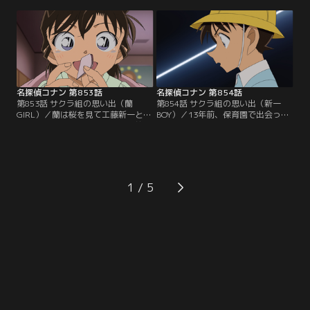
失踪した仲代電気の社長令嬢、仲代
ーンで持ち去る。佐藤刑事たちも拳
麻奈美を見つけ出す事。麻奈美は別
銃強盗犯として荻久保を追ってい
府にいる元恋人の早見裕之に会いに
た。荻久保は共犯の裕之と落ち合
来ている可能性が高かった。同じ
い、身代金を山分けするという。佐
頃、佐藤刑事たちは大分で拳銃強盗
藤たちは裕之と落ち合う前に荻久保
の犯人を追っていた…。
を逮捕するが、バッグの1億円はい
つの間にか消えていた。
名探偵コナン 第853話
名探偵コナン 第854話
第853話 サクラ組の思い出（蘭
第854話 サクラ組の思い出（新一
GIRL）／蘭は桜を見て工藤新一と出
BOY）／13年前、保育園で出会った
会った時の事を思い出す。13年前、
新一と蘭。新一は蘭をひいきする保
蘭は保育園で同じ組の男子にいじめ
育士、江舟の不審な行動を優作と有
られる。そんな蘭に声をかけてきた
希子に教える。優作は江舟の不可解
のが入園したばかりの新一だった。
な行動の理由に思考を巡らせる。翌
歌の時間、新一は保育士の江舟が蘭
日、変装した優作は園児たちの様子
をずっと見ている事に気付いて訝し
を見に行き、停車中のバンの中で運
1
む。この後も新一は蘭をひいきする
転手が園児の写真を撮り、ニタリと
江舟の行動をあやしいと感じる。
笑う姿を目撃する。