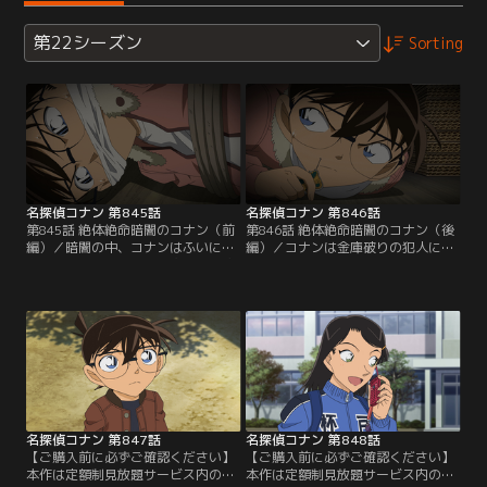
第22シーズン
Sorting
名探偵コナン 第845話
名探偵コナン 第846話
第845話 絶体絶命暗闇のコナン（前
第846話 絶体絶命暗闇のコナン（後
編）／暗闇の中、コナンはふいに目
編）／コナンは金庫破りの犯人に襲
覚める。歩美たちと買い物に行く途
われ、棺桶に閉じ込められる。小五
中、ビルの一室で金庫をこじ開ける
郎は剛太郎の遺言状を盗んだ犯人を
人影を目撃したコナン。この時、コ
捜し、容疑者を3人の子供たちに絞
ナンは犯人に襲われ、長方形の箱に
る。光彦は蘭から小五郎が依頼され
閉じ込められたのだ。その頃、小五
た事件の話を聞き、コナンが目撃し
郎は依頼を受け、唐橋グループ会
た盗難事件と関係があると推理。哀
長、唐橋剛太郎の遺言状を盗んだ犯
たちは剛太郎の棺桶にコナンがいる
人を捜していた。
事に気付くが、すでに霊柩車は火葬
場に向かっていて…。
名探偵コナン 第847話
名探偵コナン 第848話
【ご購入前に必ずご確認ください】
【ご購入前に必ずご確認ください】
本作は定額制見放題サービス内の
本作は定額制見放題サービス内の