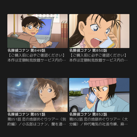
「劇場版『名探偵コナン ハイウェイ
「劇場版『名探偵コナン ハイウェイ
の堕天使』公開記念！TVシリーズ特
の堕天使』公開記念！TVシリーズ特
別配信 絆と秩序の捜査録！警察学校
別配信 絆と秩序の捜査録！警察学校
＆警視庁セレクション」にて3/14～
＆警視庁セレクション」にて3/14～
8/31まで配信中です。ご加入の方は
8/31まで配信中です。ご加入の方は
見放題ページよりご視聴ください。
見放題ページよりご視聴ください。
／第847話 千葉のUFO難事件（前
／第848話 千葉のUFO難事件（後
編）／千葉刑事は3ヶ月前に起きた
編）／顔をコンクリにめり込ませて
不可思議な…。
窒息死した…。
名探偵コナン 第849話
名探偵コナン 第850話
【ご購入前に必ずご確認ください】
【ご購入前に必ずご確認ください】
本作は定額制見放題サービス内の
本作は定額制見放題サービス内の
「劇場版『名探偵コナン ハイウェイ
「劇場版『名探偵コナン ハイウェイ
の堕天使』公開記念！TVシリーズ特
の堕天使』公開記念！TVシリーズ特
別配信 絆と秩序の捜査録！警察学校
別配信 絆と秩序の捜査録！警察学校
＆警視庁セレクション」にて3/14～
＆警視庁セレクション」にて3/14～
8/31まで配信中です。ご加入の方は
8/31まで配信中です。ご加入の方は
見放題ページよりご視聴ください。
見放題ページよりご視聴ください。
／第849話 婚姻届のパスワード（前
／第850話 婚姻届のパスワード（後
編）／由美は将棋の王将戦のニュー
編）／管理人の八塚は封筒に入った
スを見て…。
婚姻届を…。
名探偵コナン 第851話
名探偵コナン 第852話
第851話 恋の地獄めぐりツアー（別
第852話 恋の地獄めぐりツアー（大
府編）／小五郎はコナン、蘭を連れ
分編）／仲代電気の社長令嬢、麻奈
て大分の別府温泉にやってくる。小
美が誘拐され、身代金1億円入りの
五郎の本当の目的は旅行ではなく、
バッグは誘拐犯の荻久保竜次がドロ