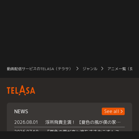
動画配信サービスのTELASA（テラサ）
ジャンル
アニメ一覧（見放
NEWS
See all
2026.08.01
浮所飛貴主演！ 【夏色の風が僕の家にやってきた】 本日よりテラサで独占配信スタート！
2026.07.18
『夏色の雲が恋と嵐をまきおこす』スペシャルメイキング 【Part1】2026年７月18日（土）23時30分～配信スタート！話題のシーンの裏側を大公開！豪華キャスト大集合！ 『武宮家 真夏の家族会議』開催！