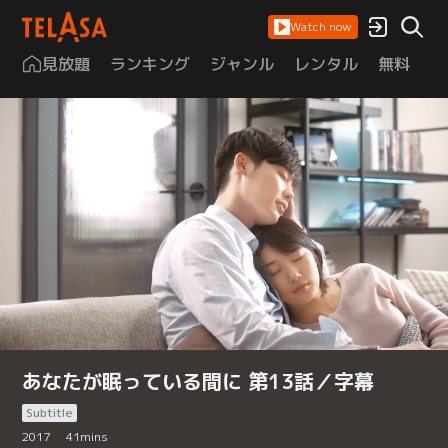
Watch now
見放題
ランキング
ジャンル
レンタル
無料
は
あなたが眠っている間に 第13話／字幕
Subtitle
2017
41
mins