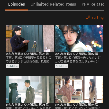
Episodes
Unlimited Related Items
PPV Related I
Sorting
あなたが眠っている間に 第01話／字幕
あなたが眠っている間に 第02話／字幕
字幕／第1回／予知夢を見ることの
字幕／第2回／母親を失ったホンジ
できるホンジュはある日、見知らぬ
ュが自殺する夢を見たジェチャン。
男性を抱き締める夢を見て目を覚ま
夢とは分かりつつ、彼女に忠告する
Subtitle
Subtitle
す。その直後、夢で見た男が向かい
も変人扱いされる。しかし次々と夢
に引っ越してくる。彼は漢江地検へ
の通りになる現実を目の当たりにし
赴任となった新人検事のジェチャン
たジェチャンは、彼女を救おうと決
だった。ホンジュは動揺し、挨拶に
意。その頃、助言を無視したホンジ
来たジェチャンを冷たく追い返す。
ュは、ユボムの運転する車で交通事
一方、初出勤したジェチャンは高校
故に遭遇する。だが、その事故はジ
時代の家庭教師だった弁護士のユボ
ェチャンが“悲劇”を防ごうとわざと
ムと再会し、昔の苦い記憶を…。
起こしたものだった。
あなたが眠っている間に 第03話／字幕
あなたが眠っている間に 第04話／字幕
字幕／第3回／ジェチャンから予知
字幕／第4回／スンウォンが事件に