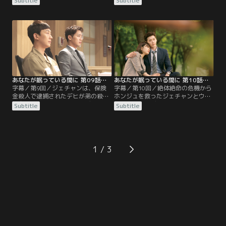
Subtitle
Subtitle
沈んだ様子の娘を気遣う。気分が晴
に。心配するムンソンはジェチャン
れないままジェチャンに会ったホン
に娘が休職していた理由を話し、守
ジュは、記者に戻るべきか悩んでい
って欲しいと頼む。出社当日、ホン
ることを打ち明ける。その頃、娘の
ジュが会社の前の横断歩道で立ちす
部屋で復職願を発見したムンソン
くんでいる姿を目にしたジェチャ
は、ホンジュを追いかけて厳しく問
ン。一歩が踏み出せないホンジュの
いつめてしまう。ホンジュはそんな
手を取り、毎日送ってあげると約束
母の気持ちを痛いほど…。
する。ホンジュはその言葉に…。
あなたが眠っている間に 第09話／字幕
あなたが眠っている間に 第10話／字幕
字幕／第9回／ジェチャンは、保険
字幕／第10回／絶体絶命の危機から
金殺人で逮捕されたデヒが弟の殺害
ホンジュを救ったジェチャンとウタ
を自供したことを聞くが、デヒの弁
ク。その後、デヒの裁判を担当する
Subtitle
Subtitle
護士がユボムだと知って悪い予感を
ことになったジェチャンは、デヒに
抱く。そんな中、ホンジュがデヒに
無期懲役を求刑し事件は無事解決を
襲われる夢を見たジェチャン。ホン
迎える。しかし、ジェチャンとホン
ジュを休職へ追い込んだ夢かもしれ
ジュは、デヒに刺されて重傷を負っ
ないと心配し、彼女にある約束をす
たウタクに対して罪悪感を抱いてい
1
る。初公判当日、ユボムはデヒの無
た。そんな中、ホンジュが自分を責
罪を主張して検察側を驚かせる。死
めながらひとり公園で泣いている夢
因は病死の可能性があると…。
を見たジェチャン。