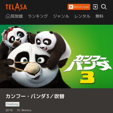
Watch now
見放題
ランキング
ジャンル
レンタル
無料
は
カンフー・パンダ3／吹替
Dubbing
2016
1
h
34
mins