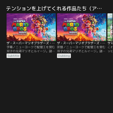
と、盛りだくさんのトラブルを抱え
ント！人間の姿で現世にはびこる悪
と
たエヴリン。そんな中、夫に乗り移
霊を捕らえ、あの世に送り届ける死
た
テンションを上げてくれる作品たち（アニメ）
った“別の宇宙の夫”から、「全宇宙
後の世界のエージェント、その名も
っ
にカオスをもたらす強大な悪を倒せ
「R.I.P.D.」！ユニークな悪霊退治の
に
るのは君だけだ」と世界の命運を託
方法やモンスター化したゴーストと
る
される。まさかと驚くエヴリンだ
の壮絶な戦いを最新のVFX技術で映
さ
が、悪の手先に襲われマルチバース
像化した大迫力のアクション作品！
が
にジャンプ！
に
ザ・スーパーマリオブラザーズ・ムービー／字幕
ザ・スーパーマリオブラザーズ・ムービー／吹替
サ
字幕／ニューヨークで配管工を営む
吹替／ニューヨークで配管工を営む
こ
双子の兄弟マリオとルイージ。謎の
双子の兄弟マリオとルイージ。謎の
ッ
土管で迷いこんだのは、魔法に満ち
土管で迷いこんだのは、魔法に満ち
ニ
Subtitle
Dubbing
た新世界。はなればなれになってし
た新世界。はなればなれになってし
至
まった兄弟が、絆の力で世界の危機
まった兄弟が、絆の力で世界の危機
ット
に立ち向かう。
に立ち向かう。
行
日
守
健
輩