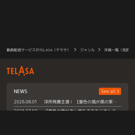
動画配信サービスのTELASA（テラサ）
ジャンル
洋画一覧（見放題
NEWS
See all
2026.08.01
浮所飛貴主演！ 【夏色の風が僕の家にやってきた】 本日よりテラサで独占配信スタート！
2026.07.18
『夏色の雲が恋と嵐をまきおこす』スペシャルメイキング 【Part1】2026年７月18日（土）23時30分～配信スタート！話題のシーンの裏側を大公開！豪華キャスト大集合！ 『武宮家 真夏の家族会議』開催！
2026.07.15
救命医・遥（今田）の《心揺さぶる過去》や、 麻酔科医・権野（船越英一郎）の《謎多きプライベート》など… 《知られざるエピソード》を独占配信！