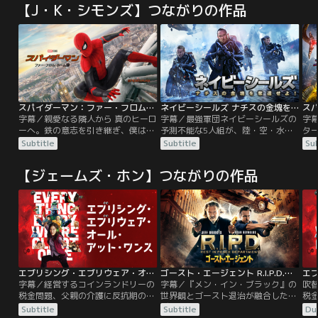
【J・K・シモンズ】つながりの作品
スパイダーマン：ファー・フロム・ホーム／字幕
ネイビーシールズ ナチスの金塊を奪還せよ！／字幕【リュック・ベッソン製作・脚本】
字幕／親愛なる隣人から 真のヒーロ
字幕／最強軍団ネイビーシールズの
字
ーへ。鉄の意志を引き継ぎ、僕は闘
予測不能な5人組が、陸・空・水を
タ
う。ピーターは夏休みに、学校の友
縦横無尽に大暴走！湖底に沈んだナ
を
Subtitle
Subtitle
Sub
人たちとヨーロッパ旅行に出かけ
チスの金塊奪還大作戦、始動！！タ
を
る。しかしそこに待っていたのは、
イムリミットはわずか8時間。敵陣
の
【ジェームズ・ホン】つながりの作品
元S.H.I.E.L.D.長官であるニック・フ
真っただ中にある湖の水深45mの湖
ク
ューリーだった。迫りくる新たな脅
底から、重さ27トンの金塊をどう運
レ
威を察したニックは、スパイダーマ
び出すのか？彼らのとんでもない奇
い
ンの力を必要としていたのだ。目の
策とは！？
う
前に立ちはだかる脅威に立ち向かう
っ
使命を…。
に
エブリシング・エブリウェア・オール・アット・ワンス／字幕
ゴースト・エージェント R.I.P.D.／字幕【ライアン・レイノルズ＋ジェフ・ブリッジス】
字幕／経営するコインランドリーの
字幕／『メン・イン・ブラック』の
吹
税金問題、父親の介護に反抗期の
世界観とゴースト退治が融合したバ
税
娘、優しいだけで頼りにならない夫
ディアクション・エンターテインメ
娘
Subtitle
Subtitle
Du