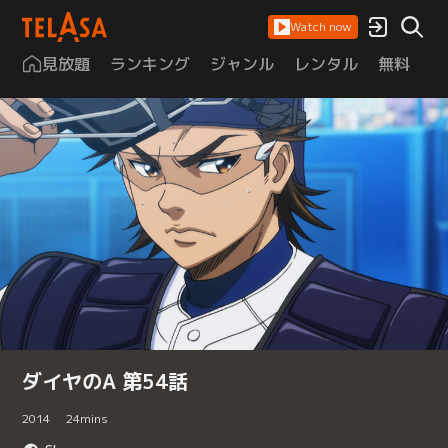
Watch now
見放題
ランキング
ジャンル
レンタル
無料
は
ダイヤのA 第54話
2014
24
mins