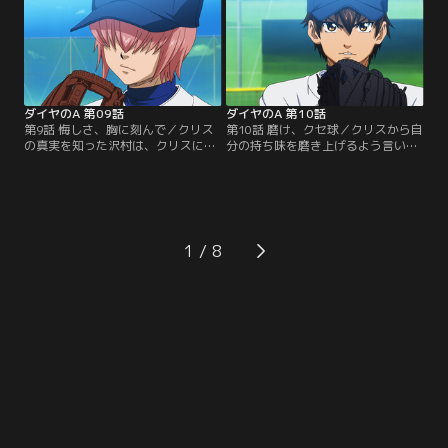
の相手が自分でないことに不満を見
誰よりも先に帰ってしまうクリス自
せる沢村。そこに居合わせた冷たい
身こそ、一軍入りを諦めた男としか
表情を纏った暗い声の男。その男を
沢村には映らない。だがその非難め
訝しがる沢村だったが、彼こそがも
いた愚痴をこぼした途端、いつも
う一人のキャッチャー、クリスだっ
飄々とした御幸が怒りをあらわにす
た。【提供：バンダイチャンネル】
る。その理由とは？【提供：バンダ
イチャンネル】
ダイヤのA 第09話
ダイヤのA 第10話
第9話 悔しさ、胸に刻んで／クリス
第10話 磨け、クセ球／クリスから自
の真実を知った沢村は、クリスに野
分の持ち味を磨き上げるよう言いつ
球を教えてもらうため、しつこく付
けられる沢村。当初意気がっていた
き纏う。それが報われたか、ボール
沢村に、最初から彼の為に練習メニ
を受けてもらえることに。沢村が選
ューを組み、キャッチャーとして接
択し、投げた球は全力投球！だが、
してくれていたクリス。沢村はクリ
それに対しクリスは「お前の持ち味
スが引退する前に、成長した自分の
はなんだ？」と問いかける。豪速球
姿を少しでも見せたいとの思いで、
1
も変化球も持たない彼が選ぶべき球
努力をする。そして、ついに訪れた
とは？チームの皆に意見を求めた結
一軍入りを決める試合。沢村は、ク
果、沢村が出した答えは…。【提
リスにある頼み事をする。【提供：
供：バンダイチャンネル】
バンダイチャンネル】