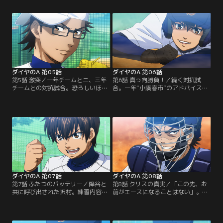
れる言葉を受ける。「自分はエース
さに気をよくした沢村だが、投げた
になるためにここに来ている」と直
ボールのスピードに驚愕する。それ
談判する沢村。そこで監督は、彼に
が沢村のライバルとなる男、“降谷
ある課題を課す。【提供：バンダイ
暁”との出会いだった…。【提供：バ
チャンネル】
ンダイチャンネル】
ダイヤのA 第05話
ダイヤのA 第06話
第5話 激突／一年チームと二、三年
第6話 真っ向勝負！／続く対抗試
チームとの対抗試合。恐ろしいほど
合。一年“小湊春市”のアドバイスを
の気迫を見せる先輩達に色を失う一
受けた沢村は、ついに塁に出た。見
年だが、始めて試合に出ることがで
事なバッティングを見せる春市。沢
きた沢村は気合い満点。その様子は
村の奮闘もあり、一点返して勢いづ
一見空回りしているかのように見え
く一年。だが、監督は試合終了を宣
た。だが…。【提供：バンダイチャ
言する。その真意とは？【提供：バ
ンネル】
ンダイチャンネル】
ダイヤのA 第07話
ダイヤのA 第08話
第7話 ふたつのバッテリー／降谷と
第8話 クリスの真実／「この先、お
共に呼び出された沢村。練習内容に
前がエースになることはない」。試
投手陣のメニューを加えるという通
合で活躍する降谷と比べられ、クリ
達に息巻くも、組みたかった御幸は
スから冷たい宣告を受ける沢村。厳
降谷とのバッテリーとなった。御幸
しい練習メニューだけを言い渡し、