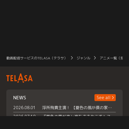
動画配信サービスのTELASA（テラサ）
ジャンル
アニメ一覧（見放
NEWS
See all
2026.08.01
浮所飛貴主演！ 【夏色の風が僕の家にやってきた】 本日よりテラサで独占配信スタート！
2026.07.18
『夏色の雲が恋と嵐をまきおこす』スペシャルメイキング 【Part1】2026年７月18日（土）23時30分～配信スタート！話題のシーンの裏側を大公開！豪華キャスト大集合！ 『武宮家 真夏の家族会議』開催！
2026.07.15
救命医・遥（今田）の《心揺さぶる過去》や、 麻酔科医・権野（船越英一郎）の《謎多きプライベート》など… 《知られざるエピソード》を独占配信！