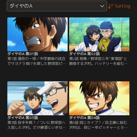
ダイヤのA
Sorting
ダイヤのA 第01話
ダイヤのA 第02話
第1話 運命の一球／中学最後の試合
第2話 相棒／野球部三年“東清国”と
でサヨナラ負けを喫した野球部ピッ
勝負する沢村。バッテリーを組むの
チャー“沢村栄純”。彼は甲子園出場
は、チーム内でも一目置かれるキャ
の夢をチームメイトと同じ高校に進
ッチャー“御幸一也”。彼のリードが
学することで果たそうとする。だが
沢村の持ち味を引き出す。東に投げ
そこに東京の名門野球高校から来た
た最後の一球。それは沢村の運命を
という突然の来客が…。【提供：バ
分ける一球…。【提供：バンダイチ
ンダイチャンネル】
ャンネル】
ダイヤのA 第03話
ダイヤのA 第04話
第3話 投手失格？／ついに野球部へ
第4話 同じタイプ？／自主練に励む
入部した沢村。だが練習にいきなり
沢村は、同じ一年ピッチャーとキャ
遅刻し、監督から戦力外通告とも取
ッチボールをすることに。その優し