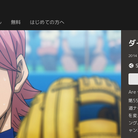
ル
無料
はじめての方へ
ダ
2014
Are
第5
道ナ
を変
ング
ャン