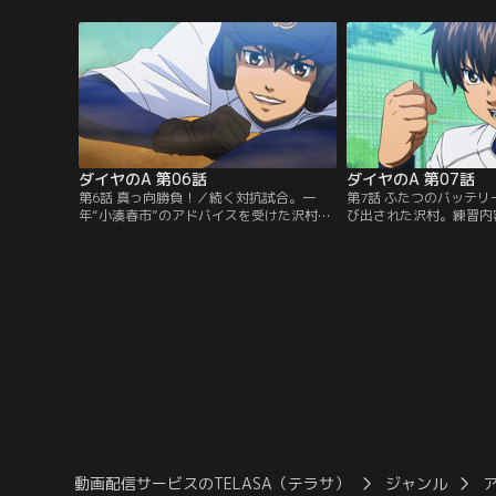
する。だがそこに東京の名門野球高校から
す。東に投げた最後の一
来たという突然の来客が…。【提供：バン
運命を分ける一球…。【
ダイチャンネル】
ャンネル】
ダイヤのA 第06話
ダイヤのA 第07話
第6話 真っ向勝負！／続く対抗試合。一
第7話 ふたつのバッテ
年“小湊春市”のアドバイスを受けた沢村
び出された沢村。練習内
は、ついに塁に出た。見事なバッティング
ューを加えるという通達
を見せる春市。沢村の奮闘もあり、一点返
たかった御幸は降谷との
して勢いづく一年。だが、監督は試合終了
た。御幸の相手が自分で
を宣言する。その真意とは？【提供：バン
見せる沢村。そこに居合
ダイチャンネル】
を纏った暗い声の男。そ
村だったが、彼こそがも
ャー、クリスだった。【
ャンネル】
動画配信サービスのTELASA（テラサ）
ジャンル