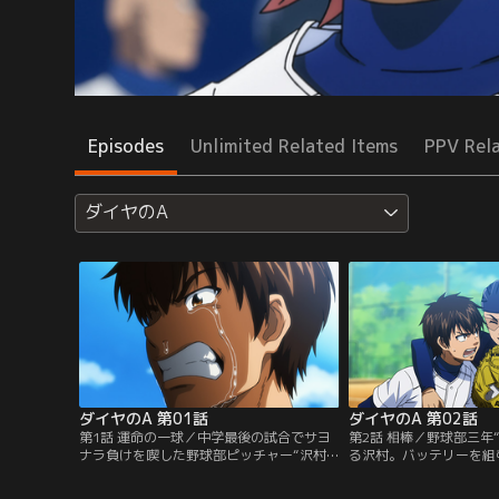
Episodes
Unlimited Related Items
PPV Rel
ダイヤのA
ダイヤのA 第01話
ダイヤのA 第02話
第1話 運命の一球／中学最後の試合でサヨ
第2話 相棒／野球部三年
ナラ負けを喫した野球部ピッチャー“沢村
る沢村。バッテリーを組
栄純”。彼は甲子園出場の夢をチームメイ
でも一目置かれるキャッ
トと同じ高校に進学することで果たそうと
也”。彼のリードが沢村