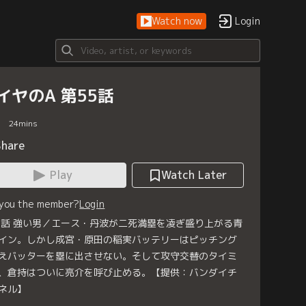
Watch now
Login
イヤのA 第55話
24
mins
Share
Play
Watch Later
 you the member?
Login
5話 強い男／エース・丹波が二死満塁を凌ぎ盛り上がる青
イン。しかし成宮・原田の稲実バッテリーはピッチング
えバッターを塁に出させない。そして攻守交替のタイミ
、倉持はついに亮介を呼び止める。【提供：バンダイチ
ネル】