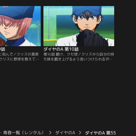
のライバルとなる
の様子は一見空回りしているかのように見
の出会いだった…。【提
えた。だが…。【提供：バンダイチャンネ
ンネル】
ル】
9話
ダイヤのA 第10話
胸に刻んで／クリスの真実
第10話 磨け、クセ球／クリスから自分の持
クリスに野球を教えても
ち味を磨き上げるよう言いつけられる沢
く付き纏う。それが報わ
村。当初意気がっていた沢村に、最初から
受けてもらえることに。
彼の為に練習メニューを組み、キャッチャ
げた球は全力投球！だ
ーとして接してくれていたクリス。沢村は
リスは「お前の持ち味は
クリスが引退する前に、成長した自分の姿
かける。豪速球も変化球
を少しでも見せたいとの思いで、努力をす
ぶべき球とは？チームの
る。そして、ついに訪れた一軍入りを決め
結果、沢村が出した答え
る試合。沢村は、クリスにある頼み事をす
ンダイチャンネル】
る。【提供：バンダイチャンネル】
・青春一覧（レンタル）
ダイヤのA
ダイヤのA 第55話