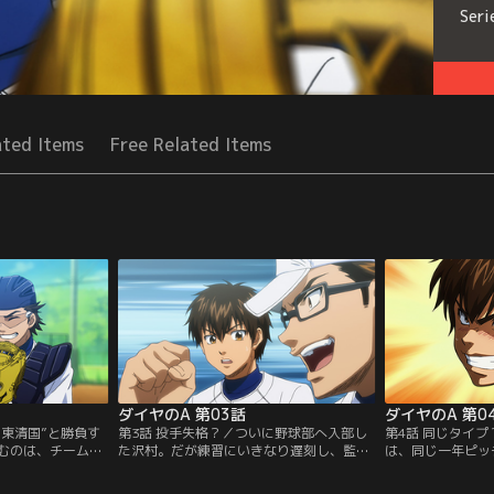
Seri
ated Items
Free Related Items
ダイヤのA 第03話
ダイヤのA 第0
“東清国”と勝負す
第3話 投手失格？／ついに野球部へ入部し
第4話 同じタイ
むのは、チーム内
た沢村。だが練習にいきなり遅刻し、監督
は、同じ一年ピッ
チャー“御幸一
から戦力外通告とも取れる言葉を受ける。
をすることに。そ
の持ち味を引き出
「自分はエースになるためにここに来てい
沢村だが、投げた