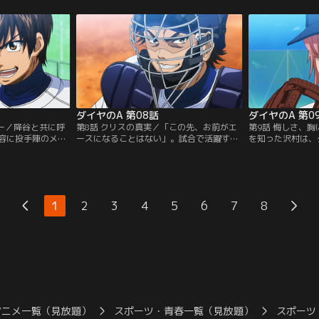
球。それは沢村の
る」と直談判する沢村。そこで監督は、彼
する。それが沢村
提供：バンダイチ
にある課題を課す。【提供：バンダイチャ
男、“降谷暁”と
ンネル】
供：バンダイチャ
ダイヤのA 第08話
ダイヤのA 第0
リー／降谷と共に呼
第8話 クリスの真実／「この先、お前がエ
第9話 悔しさ、
容に投手陣のメニ
ースになることはない」。試合で活躍する
を知った沢村は、
に息巻くも、組み
降谷と比べられ、クリスから冷たい宣告を
らうため、しつこ
バッテリーとなっ
受ける沢村。厳しい練習メニューだけを言
れたか、ボールを
ないことに不満を
い渡し、誰よりも先に帰ってしまうクリス
沢村が選択し、投
わせた冷たい表情
自身こそ、一軍入りを諦めた男としか沢村
が、それに対しク
の男を訝しがる沢
には映らない。だがその非難めいた愚痴を
なんだ？」と問い
1
2
3
4
5
6
7
8
う一人のキャッチ
こぼした途端、いつも飄々とした御幸が怒
も持たない彼が選
提供：バンダイチ
りをあらわにする。その理由とは？【提
皆に意見を求めた
供：バンダイチャンネル】
は…。【提供：バ
アニメ一覧（見放題）
スポーツ・青春一覧（見放題）
スポーツ