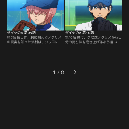
の相手が自分でないことに不満を見
誰よりも先に帰ってしまうクリス自
せる沢村。そこに居合わせた冷たい
身こそ、一軍入りを諦めた男としか
表情を纏った暗い声の男。その男を
沢村には映らない。だがその非難め
訝しがる沢村だったが、彼こそがも
いた愚痴をこぼした途端、いつも
う一人のキャッチャー、クリスだっ
飄々とした御幸が怒りをあらわにす
た。【提供：バンダイチャンネル】
る。その理由とは？【提供：バンダ
イチャンネル】
ダイヤのA 第09話
ダイヤのA 第10話
第9話 悔しさ、胸に刻んで／クリス
第10話 磨け、クセ球／クリスから自
の真実を知った沢村は、クリスに野
分の持ち味を磨き上げるよう言いつ
球を教えてもらうため、しつこく付
けられる沢村。当初意気がっていた
き纏う。それが報われたか、ボール
沢村に、最初から彼の為に練習メニ
を受けてもらえることに。沢村が選
ューを組み、キャッチャーとして接
択し、投げた球は全力投球！だが、
してくれていたクリス。沢村はクリ
それに対しクリスは「お前の持ち味
スが引退する前に、成長した自分の
はなんだ？」と問いかける。豪速球
姿を少しでも見せたいとの思いで、
1
も変化球も持たない彼が選ぶべき球
努力をする。そして、ついに訪れた
とは？チームの皆に意見を求めた結
一軍入りを決める試合。沢村は、ク
果、沢村が出した答えは…。【提
リスにある頼み事をする。【提供：
供：バンダイチャンネル】
バンダイチャンネル】