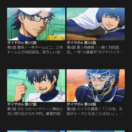
れる言葉を受ける。「自分はエース
さに気をよくした沢村だが、投げた
になるためにここに来ている」と直
ボールのスピードに驚愕する。それ
談判する沢村。そこで監督は、彼に
が沢村のライバルとなる男、“降谷
ある課題を課す。【提供：バンダイ
暁”との出会いだった…。【提供：バ
チャンネル】
ンダイチャンネル】
ダイヤのA 第05話
ダイヤのA 第06話
第5話 激突／一年チームと二、三年
第6話 真っ向勝負！／続く対抗試
チームとの対抗試合。恐ろしいほど
合。一年“小湊春市”のアドバイスを
の気迫を見せる先輩達に色を失う一
受けた沢村は、ついに塁に出た。見
年だが、始めて試合に出ることがで
事なバッティングを見せる春市。沢
きた沢村は気合い満点。その様子は
村の奮闘もあり、一点返して勢いづ
一見空回りしているかのように見え
く一年。だが、監督は試合終了を宣
た。だが…。【提供：バンダイチャ
言する。その真意とは？【提供：バ
ンネル】
ンダイチャンネル】
ダイヤのA 第07話
ダイヤのA 第08話
第7話 ふたつのバッテリー／降谷と
第8話 クリスの真実／「この先、お
共に呼び出された沢村。練習内容に
前がエースになることはない」。試
投手陣のメニューを加えるという通
合で活躍する降谷と比べられ、クリ
達に息巻くも、組みたかった御幸は
スから冷たい宣告を受ける沢村。厳
降谷とのバッテリーとなった。御幸
しい練習メニューだけを言い渡し、