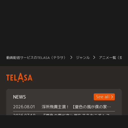
動画配信サービスのTELASA（テラサ）
ジャンル
アニメ一覧（見放
NEWS
See all
2026.08.01
浮所飛貴主演！ 【夏色の風が僕の家にやってきた】 本日よりテラサで独占配信スタート！
2026.07.18
『夏色の雲が恋と嵐をまきおこす』スペシャルメイキング 【Part1】2026年７月18日（土）23時30分～配信スタート！話題のシーンの裏側を大公開！豪華キャスト大集合！ 『武宮家 真夏の家族会議』開催！
2026.07.15
救命医・遥（今田）の《心揺さぶる過去》や、 麻酔科医・権野（船越英一郎）の《謎多きプライベート》など… 《知られざるエピソード》を独占配信！