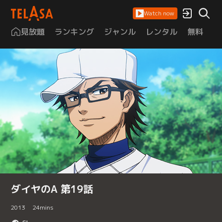
Watch now
見放題
ランキング
ジャンル
レンタル
無料
は
ダイヤのA 第19話
2013
24
mins