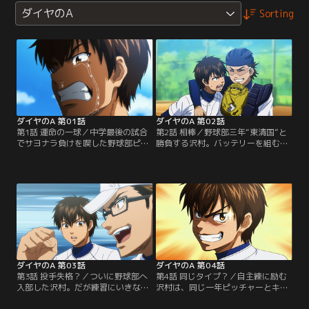
ダイヤのA
Sorting
ダイヤのA 第01話
ダイヤのA 第02話
第1話 運命の一球／中学最後の試合
第2話 相棒／野球部三年“東清国”と
でサヨナラ負けを喫した野球部ピッ
勝負する沢村。バッテリーを組むの
チャー“沢村栄純”。彼は甲子園出場
は、チーム内でも一目置かれるキャ
の夢をチームメイトと同じ高校に進
ッチャー“御幸一也”。彼のリードが
学することで果たそうとする。だが
沢村の持ち味を引き出す。東に投げ
そこに東京の名門野球高校から来た
た最後の一球。それは沢村の運命を
という突然の来客が…。【提供：バ
分ける一球…。【提供：バンダイチ
ンダイチャンネル】
ャンネル】
ダイヤのA 第03話
ダイヤのA 第04話
第3話 投手失格？／ついに野球部へ
第4話 同じタイプ？／自主練に励む
入部した沢村。だが練習にいきなり
沢村は、同じ一年ピッチャーとキャ
遅刻し、監督から戦力外通告とも取
ッチボールをすることに。その優し