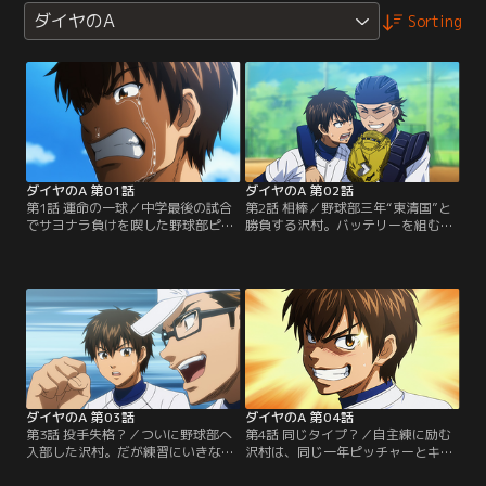
ダイヤのA
Sorting
ダイヤのA 第01話
ダイヤのA 第02話
第1話 運命の一球／中学最後の試合
第2話 相棒／野球部三年“東清国”と
でサヨナラ負けを喫した野球部ピッ
勝負する沢村。バッテリーを組むの
チャー“沢村栄純”。彼は甲子園出場
は、チーム内でも一目置かれるキャ
の夢をチームメイトと同じ高校に進
ッチャー“御幸一也”。彼のリードが
学することで果たそうとする。だが
沢村の持ち味を引き出す。東に投げ
そこに東京の名門野球高校から来た
た最後の一球。それは沢村の運命を
という突然の来客が…。【提供：バ
分ける一球…。【提供：バンダイチ
ンダイチャンネル】
ャンネル】
ダイヤのA 第03話
ダイヤのA 第04話
第3話 投手失格？／ついに野球部へ
第4話 同じタイプ？／自主練に励む
入部した沢村。だが練習にいきなり
沢村は、同じ一年ピッチャーとキャ
遅刻し、監督から戦力外通告とも取
ッチボールをすることに。その優し