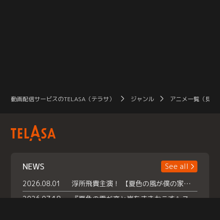
動画配信サービスのTELASA（テラサ）
ジャンル
アニメ一覧（見放
NEWS
See all
2026.08.01
浮所飛貴主演！ 【夏色の風が僕の家にやってきた】 本日よりテラサで独占配信スタート！
2026.07.18
『夏色の雲が恋と嵐をまきおこす』スペシャルメイキング 【Part1】2026年７月18日（土）23時30分～配信スタート！話題のシーンの裏側を大公開！豪華キャスト大集合！ 『武宮家 真夏の家族会議』開催！
2026.07.15
救命医・遥（今田）の《心揺さぶる過去》や、 麻酔科医・権野（船越英一郎）の《謎多きプライベート》など… 《知られざるエピソード》を独占配信！