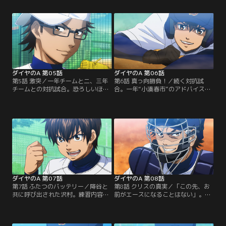
れる言葉を受ける。「自分はエース
さに気をよくした沢村だが、投げた
になるためにここに来ている」と直
ボールのスピードに驚愕する。それ
談判する沢村。そこで監督は、彼に
が沢村のライバルとなる男、“降谷
ある課題を課す。【提供：バンダイ
暁”との出会いだった…。【提供：バ
チャンネル】
ンダイチャンネル】
ダイヤのA 第05話
ダイヤのA 第06話
第5話 激突／一年チームと二、三年
第6話 真っ向勝負！／続く対抗試
チームとの対抗試合。恐ろしいほど
合。一年“小湊春市”のアドバイスを
の気迫を見せる先輩達に色を失う一
受けた沢村は、ついに塁に出た。見
年だが、始めて試合に出ることがで
事なバッティングを見せる春市。沢
きた沢村は気合い満点。その様子は
村の奮闘もあり、一点返して勢いづ
一見空回りしているかのように見え
く一年。だが、監督は試合終了を宣
た。だが…。【提供：バンダイチャ
言する。その真意とは？【提供：バ
ンネル】
ンダイチャンネル】
ダイヤのA 第07話
ダイヤのA 第08話
第7話 ふたつのバッテリー／降谷と
第8話 クリスの真実／「この先、お
共に呼び出された沢村。練習内容に
前がエースになることはない」。試
投手陣のメニューを加えるという通
合で活躍する降谷と比べられ、クリ
達に息巻くも、組みたかった御幸は
スから冷たい宣告を受ける沢村。厳
降谷とのバッテリーとなった。御幸
しい練習メニューだけを言い渡し、