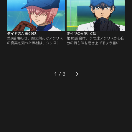
の相手が自分でないことに不満を見
誰よりも先に帰ってしまうクリス自
せる沢村。そこに居合わせた冷たい
身こそ、一軍入りを諦めた男としか
表情を纏った暗い声の男。その男を
沢村には映らない。だがその非難め
訝しがる沢村だったが、彼こそがも
いた愚痴をこぼした途端、いつも
う一人のキャッチャー、クリスだっ
飄々とした御幸が怒りをあらわにす
た。【提供：バンダイチャンネル】
る。その理由とは？【提供：バンダ
イチャンネル】
ダイヤのA 第09話
ダイヤのA 第10話
第9話 悔しさ、胸に刻んで／クリス
第10話 磨け、クセ球／クリスから自
の真実を知った沢村は、クリスに野
分の持ち味を磨き上げるよう言いつ
球を教えてもらうため、しつこく付
けられる沢村。当初意気がっていた
き纏う。それが報われたか、ボール
沢村に、最初から彼の為に練習メニ
を受けてもらえることに。沢村が選
ューを組み、キャッチャーとして接
択し、投げた球は全力投球！だが、
してくれていたクリス。沢村はクリ
それに対しクリスは「お前の持ち味
スが引退する前に、成長した自分の
はなんだ？」と問いかける。豪速球
姿を少しでも見せたいとの思いで、
1
も変化球も持たない彼が選ぶべき球
努力をする。そして、ついに訪れた
とは？チームの皆に意見を求めた結
一軍入りを決める試合。沢村は、ク
果、沢村が出した答えは…。【提
リスにある頼み事をする。【提供：
供：バンダイチャンネル】
バンダイチャンネル】