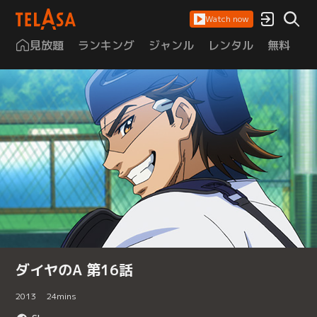
Watch now
見放題
ランキング
ジャンル
レンタル
無料
は
ダイヤのA 第16話
2013
24
mins