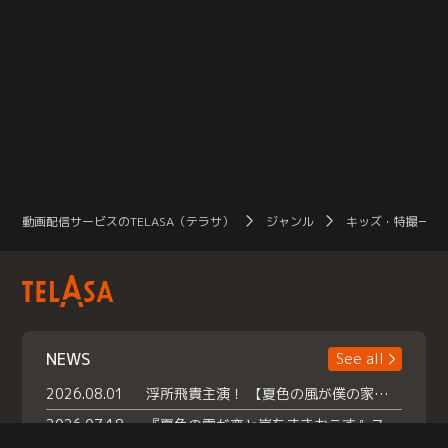
動画配信サービスのTELASA（テラサ）
ジャンル
キッズ・特撮一覧
NEWS
See all
2026.08.01
浮所飛貴主演！ 【夏色の風が僕の家にやってきた】 本日よりテラサで独占配信スタート！
2026.07.18
『夏色の雲が恋と嵐をまきおこす』スペシャルメイキング 【Part1】2026年７月18日（土）23時30分～配信スタート！話題のシーンの裏側を大公開！豪華キャスト大集合！ 『武宮家 真夏の家族会議』開催！