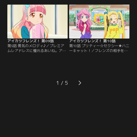
ね、完璧にセリフを覚えたはずなの
のCMに抜擢される。しかし、いざ
に、ミスを連発してしまう。そんな
撮影がはじまるとびっくり！CMの
あいねを外に連れ出すミライ。ミラ
楽曲は、マカロンのイメージとはか
イ流の励ましとは！？【提供：バン
け離れた「音頭」！？みおは期待さ
ダイチャンネル】
れた通り、このCMで「ビックバ
ン」を起こすことができるのか？
【提供：バンダイチャンネル】
アイカツフレンズ！ 第09話
アイカツフレンズ！ 第10話
第9話 勇気のメロディ♪／プレミア
第10話 プリティー☆セクシー★ハニ
ムレアドレスに憧れるあいね。アイ
ーキャット！／フレンズの相手を探
カツナビのココに質問すると「すご
しているエマと舞花。はたから見れ
ーいアイドル」になれば、それも夢
ば完全にお似合いの2人だが、本人
じゃないとのこと。あいねは、ファ
たちの思惑は全く違っていた。性格
ンにもっと自分のことを知ってもら
も好みも真逆なのに、どう見ても相
おうと、ファンミーティングを自ら
性ぴったりなのだが……。2人の選ん
企画する。張り切るあいねだが-
だ相手は一体誰！？【提供：バンダ
1
-！？【提供：バンダイチャンネル】
イチャンネル】