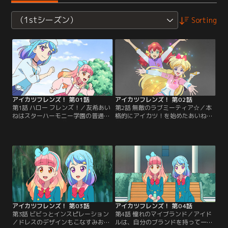
（1stシーズン）
Sorting
アイカツフレンズ！ 第01話
アイカツフレンズ！ 第02話
第1話 ハロー フレンズ！／友希あい
第2話 無敵のラブミーティア☆／本
ねはスターハーモニー学園の普通科
格的にアイカツ！を始めたあいね。
に通う女の子。中学2年生に進級す
学園のアイドル科に転入し、みおと
る春休み、学園のトップアイドル・
同じ“プロダクション”に所属するこ
湊みおに出会う。友達を作るのが大
とに。マネージャーのたまきから初
得意なあいねは、すぐにみおとも仲
仕事をもらってワクワクしていた。
良くなるが、みおからのお願いを引
お仕事現場で待っていたのは、アイ
き受けたら、なんと一緒にアイカ
カツ界の頂点に君臨するトップアイ
ツ！のステージに立つことに…！？
ドルユニットであり、ダイヤモンド
【提供：バンダイチャンネル】
フレンズと呼ばれる「ラブミーティ
ア」の神城カレンと…。【提供：バ
ンダイチャンネル】
アイカツフレンズ！ 第03話
アイカツフレンズ！ 第04話
第3話 ビビっとインスピレーション
第4話 憧れのマイブランド／アイド
／ドレスのデザインもこなすみお
ルは、自分のブランドを持って一人