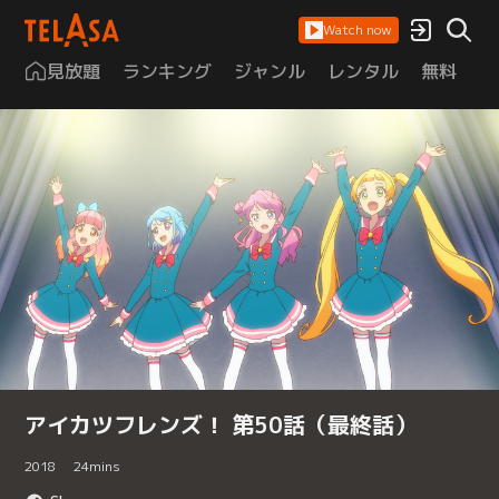
Watch now
見放題
ランキング
ジャンル
レンタル
無料
は
アイカツフレンズ！ 第50話（最終話）
2018
24
mins