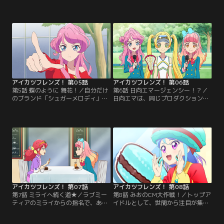
は、自身のブランド「マテリアルカ
前。プロダクション所属のスタイリ
ラー」のプレミアムレアドレスの発
スト・千春からのアドバイスを受
表を1週間後に控えていた。しかし
け、まだ新人アイドルのあいねは、
「何か足りない」とドレスのデザイ
自分に合うブランドを探すことに。
ンに納得できておらず--そんな時、
いろんなブランドをあたるも、中々
あいねがみおの“一日限定の付き
うまくいかない。そんなとき、あい
人”をすることに。みおは納得のい
ねは運命の出会いを果たす！【提
くプレミアムレアドレスを完成でき
供：バンダイチャンネル】
るのか！？【提供：バンダイチャン
ネル】
アイカツフレンズ！ 第05話
アイカツフレンズ！ 第06話
第5話 蝶のように 舞花！／自分だけ
第6話 日向エマージェンシー！？／
のブランド「シュガーメロディ」を
日向エマは、同じプロダクション所
たくさんの人に知ってもらいたいあ
属でひとつ年上の頼れるお姉さん。
いねは、無謀にも「ラブミーティ
みんなで行くキャンプでも、リーダ
ア」のイベントMCオーディション
ーシップを発揮する。一方、みおは
に応募する。そこで出会ったのは、
中々周囲と打ち解けられず、戸惑い
お祭り好きなアイドル・蝶乃舞花！
の連続。どうやら気になっているこ
あいねは舞花とも友達になれるのか-
とがあるみたいで……？【提供：バ
-！？【提供：バンダイチャンネル】
ンダイチャンネル】
アイカツフレンズ！ 第07話
アイカツフレンズ！ 第08話
第7話 ミライへ続く道★／ラブミー
第8話 みおのCM大作戦！／トップア
ティアのミライからの指名で、あい
イドルとして、世間から注目が集ま
ねはドラマ『アイドルは魔女！』の
っているみお。世界的に有名なクリ
ゲスト出演が決まった。練習を重
エイターから声がかかり、マカロン