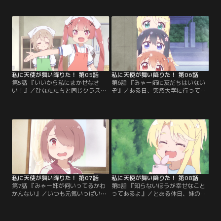
すごろくのテーマはなんと、「みゃ
ひなた、花ちゃん、ノアちゃんの3
ー姉」でした！人見知りを更正する
人は、みやこがスクール水着が苦手
ことを目的に作られたそのすごろく
だという意外な事実を知ります！そ
に戸惑いを隠せないみやこでした
れを知り、花ちゃんがスクール水着
が、これは花ちゃんにさらに近づけ
を着ている今こそ「一番かわいい」
るチャンスだと気づきます。喜んで
の称号を得られるチャンスだと感じ
参加したみやこを待ち受ける展開
たノアちゃんは、積極的にみやこに
は……。
迫るのですが…。
私に天使が舞い降りた！ 第05話
私に天使が舞い降りた！ 第06話
第5話 『いいから私にまかせなさ
第6話 『みゃー姉に友だちはいない
い！』／ひなたたちと同じクラスの
ぞ』／ある日、突然大学に行ってく
小依ちゃんは、いつもクラスのみん
ると言い出すみやこに、ひなたたち
なに頼られたいと思っています。で
はびっくりします！みやこが大学生
も上手くいかず、失敗ばかり。そん
だということを信じることができな
な小依ちゃんをいつも優しくフォロ
い3人は、みやこを尾行すること
ーしてくれるのが夏音ちゃんです。
に。大学には潜入できたものの、ど
2人と一緒の班になったひなたたち
こにみやこがいるか分からず困って
は授業でクッキー作りに挑戦するこ
いる3人のところに彼女の居場所を
とになるのですが……。
知っているというお姉さんが声を掛
けてくるのですが…。
私に天使が舞い降りた！ 第07話
私に天使が舞い降りた！ 第08話
第7話 『みゃー姉が何いってるかわ
第8話 『知らないほうが幸せなこと
かんない』／いつも元気いっぱいな
ってあるよ』／とある休日、妹のひ
ひなた！そんなひなたもある朝、熱
なたがお使いに行っているのにも関
を出してしまいます。お母さんから
わらずいつものジャージを着て家で
学校を休むように言われたひなた
ゲームに夢中になっているみやこ。