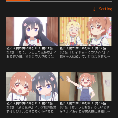
Sorting
私に天使が舞い降りた！ 第01話
私に天使が舞い降りた！ 第02話
第1話 『もにょっとした気持ち』／
第2話 『サイキョーにカワイイ』／
ある春の日、オタクで人見知りな女
花ちゃんに続いて、ひなたが新たに
子大生・みやこが住む星野家に、妹
連れて帰って来た友達はなんと、隣
の小学生・ひなたが新しくできたと
の家に引っ越して来た女の子、ノア
いう友達を連れて来ました。その友
ちゃんでした！自分の恥ずかしい姿
達、花ちゃんを一目見た瞬間から、
を見られた子が再び目の前に現れ、
みやこはドキドキが止まらなくなっ
動揺を隠しきれないみやこは、握ら
てしまったのです！まるで天使のよ
れている弱みを内緒にしておいても
うな花ちゃんと何とかして仲良くな
らう為、ノアちゃんの言うことを何
りたいみやこは、自分の得意なお菓
でも聞くことになるのですが……。
子作りで気を引こうと…。
私に天使が舞い降りた！ 第03話
私に天使が舞い降りた！ 第04話
第3話 『刷り込み』／小学校の授業
第4話 『ちょっとお話よろしいです
でオリジナルのすごろくを作ること
か？』／みやこが家の庭に準備して
になったひなたたちですが、作った
くれたビニールプールで遊んでいた