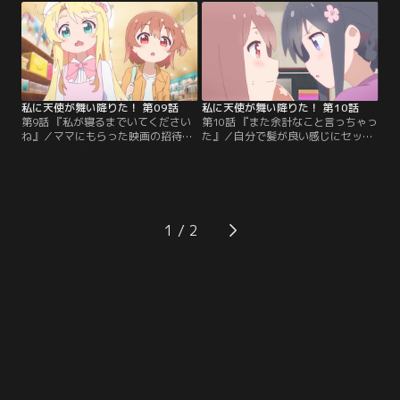
は、おとなしく休むかと思いきや、
そんな娘の姿を見かねた母の千鶴
休みになったから遊ぼう！とみやこ
は、せめて新しい服くらい買って来
に言うのです。大学に行かなくては
なさいとお小遣いまで渡すのです
いけないため、家にはいないという
が……。
みやこの答えに落ち込むひなた。そ
の姿を見てみやこは…。
私に天使が舞い降りた！ 第09話
私に天使が舞い降りた！ 第10話
第9話 『私が寝るまでいてください
第10話 『また余計なこと言っちゃっ
ね』／ママにもらった映画の招待券
た』／自分で髪が良い感じにセット
を手に星野家に現れたノアちゃん！
できず、モヤモヤしているノアちゃ
しかし、その有効期限はなんと明日
ん。そんなノアちゃんの姿を見かね
まで…。みやこと花ちゃんは別件が
た花ちゃんが、手伝ってくれること
あるということで、早々に断られて
に！完成して満足げな花ちゃんとは
しまうのですがそんな中、ひなただ
対照的に、致命的な不器用さでさら
けは行けるとのこと！期せずして、
にひどい状態になってしまったノア
1
ひなたと2人きりのデートが決まっ
ちゃんはみやこに助けを求めるので
たノアちゃんは……。
すが……。