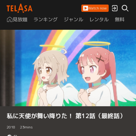
Watch now
見放題
ランキング
ジャンル
レンタル
無料
は
私に天使が舞い降りた！ 第12話（最終話）
2018
23
mins