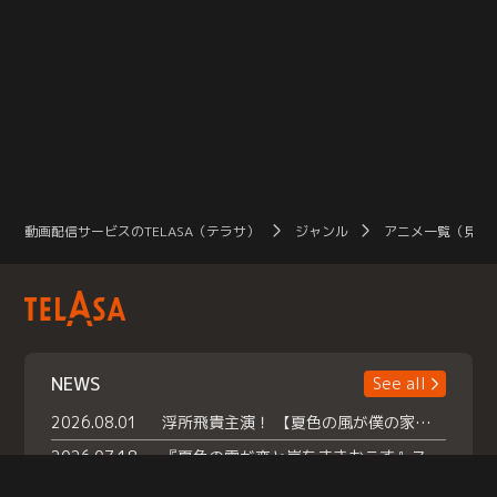
動画配信サービスのTELASA（テラサ）
ジャンル
アニメ一覧（見放
NEWS
See all
2026.08.01
浮所飛貴主演！ 【夏色の風が僕の家にやってきた】 本日よりテラサで独占配信スタート！
2026.07.18
『夏色の雲が恋と嵐をまきおこす』スペシャルメイキング 【Part1】2026年７月18日（土）23時30分～配信スタート！話題のシーンの裏側を大公開！豪華キャスト大集合！ 『武宮家 真夏の家族会議』開催！
2026.07.15
救命医・遥（今田）の《心揺さぶる過去》や、 麻酔科医・権野（船越英一郎）の《謎多きプライベート》など… 《知られざるエピソード》を独占配信！