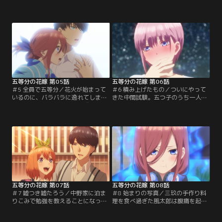
とも仲良くしようと勉強会を開く。
ため、五月と三人でゲームセンター
そこへ風太郎のことが気に食わない
にやってきた。その帰り道、花火大
二乃が、邪魔に入ってきた！風太郎
会に向かっていた他の五つ子に遭遇
を助けたい三玖が、負けたら邪魔を
する。『お祭りに行きたい』と言う
しないことを条件に二乃と料理対決
らいはのため、五つ子と一緒に風太
をすることになり…。【提供：バン
郎も花火大会に行くことになるのだ
ダイチャンネル】
が…。【提供：バンダイチャンネ
ル】
五等分の花嫁 第05話
五等分の花嫁 第06話
＃5 全員で五等分／花火が始まって
＃6 積み上げたもの／ついにやって
いるのに、バラバラに逸れてしまっ
きた中間試験。五つ子のうち一人で
た五つ子。そんな中一花は『みんな
も赤点をとったら家庭教師をクビと
と一緒に花火を見られない』と告
宣告された風太郎。そこで彼女たち
げ、一人離れようとする。放っては
に勉強をさせようとするが、一人頑
おけないと風太郎は一花を追いかけ
張ろうとする五月に風太郎はつい言
ていく内に、自分と五つ子との関係
い過ぎてしまう。五月を怒らせてし
について一つの答えを導きだす。
まった風太郎は何とか仲直りをしよ
【提供：バンダイチャンネル】
うとするが…。【提供：バンダイチ
ャンネル】
五等分の花嫁 第07話
五等分の花嫁 第08話
＃7 嘘つき嘘たろう／中野家に泊ま
＃8 始まりの写真／三玖の手作り料
りこみで勉強を教えることになった
理を食べ過ぎた風太郎は腹痛を起こ
風太郎は、結局五月と仲直り出来ず
してしまう。ちょうどそこへ五月と
にいた。一方の五月も、一人勉強を
二乃がやって来た。二人にも勉強を