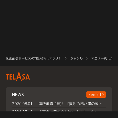
動画配信サービスのTELASA（テラサ）
ジャンル
アニメ一覧（見放
NEWS
See all
2026.08.01
浮所飛貴主演！ 【夏色の風が僕の家にやってきた】 本日よりテラサで独占配信スタート！
2026.07.18
『夏色の雲が恋と嵐をまきおこす』スペシャルメイキング 【Part1】2026年７月18日（土）23時30分～配信スタート！話題のシーンの裏側を大公開！豪華キャスト大集合！ 『武宮家 真夏の家族会議』開催！