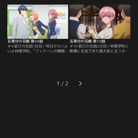
するも上手くいかず悩んでいた。そ
させたい風太郎は、四葉に何とか二
んな二人の様子を見ていた一花が二
人を引き留めてもらおうとする。す
人にアドバイスを与える。二人は無
ると困った四葉は『風太郎が重い病
事に仲直りできるのか？そして中間
にかかっている』と嘘をつき…。
試験の結果は--？【提供：バンダイ
【提供：バンダイチャンネル】
チャンネル】
五等分の花嫁 第09話
五等分の花嫁 第10話
＃9 結びの伝説1日目／明日からいよ
＃10 結びの伝説2日目／林間学校に
いよ林間学校。“フィナーレの瞬間
無事に合流できた風太郎と五つ子。
に踊っていたペアは、生涯を添い遂
肝試しの実行委員を任された風太郎
げる縁で結ばれる”キャンプファイ
は、四葉と一緒にお化け役をやるこ
ヤーの伝説に周囲は浮足立ってい
とになる。そんな中、五月とペアを
た。そんな中、一花に身代わりをす
組んで肝試しに参加していた二乃
るようお願いされた三玖は、一花と
は、途中五月に置いて行かれてしま
間違われある男子から告白をされる
った。ひとりぼっちにされ不安な二
1
ことに。【提供：バンダイチャンネ
乃の前に現れたのは…。【提供：バ
ル】
ンダイチャンネル】