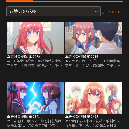
五等分の花嫁
Sorting
五等分の花嫁 第01話
五等分の花嫁 第02話
＃1 五等分の花嫁／家が貧乏な高校
＃2 屋上の告白／「五つ子を無事卒
二年生・上杉風太郎のもとに、好条
業させる」という依頼を引き受け、
件の家庭教師のアルバイトの話が舞
家庭教師をすることになった風太
い込む。ところがその教え子は最悪
郎。しかし赤点候補の上に極度の勉
な出会いを果たした同じクラスの転
強嫌いな五つ子は、事あるごとに風
入生、中野五月だった！何とか五月
太郎から逃げてしまう。五つ子との
のご機嫌を取ろうと近づく風太郎だ
距離を縮めようと奮闘する風太郎だ
が、行く先々に現れる四人の女の子
が、突然三玖から屋上に来るよう呼
たちに振り回されてしまう。どうに
び出される。【提供：バンダイチャ
か五月のもとまで辿りついた風太郎
ンネル】
だったが…。【提供：バンダイチャ
ンネル】
五等分の花嫁 第03話
五等分の花嫁 第04話
＃3 問題は山積み／三玖と打ち解け
＃4 今日はお休み／初めて給料が入
た風太郎は、この調子で他の五つ子
った風太郎はらいはの望みを叶える