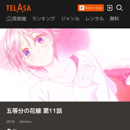
Watch now
見放題
ランキング
ジャンル
レンタル
無料
は
五等分の花嫁 第11話
2019
24
mins