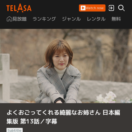
Watch now
見放題
ランキング
ジャンル
レンタル
無料
は
よくおごってくれる綺麗なお姉さん 日本編
集版 第13話／字幕
Subtitle