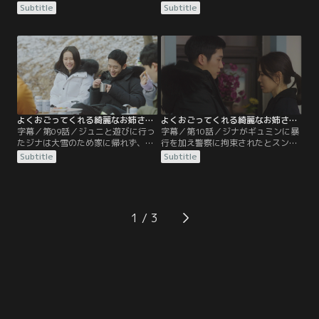
生きてきたギョンソンとジュニをミ
が届く。それを知ったジュニはスン
Subtitle
Subtitle
ヨンはかわいがりながらも、2人の
ホと一緒にギュミンの家に押しかけ
境遇を非難する。一方、出張中、コ
る。一方、花束を持ち去るジュニの
ン次長に反抗したジナを褒める同僚
姿を監視カメラで確認したジナはジ
たち。しかし、ジナのそんな態度が
ュニに会いに行く。そして、朝方家
気に食わないコン次長はジナを呼び
に帰ったジナはサンギに見つかって
出すが…。
しまい…。
よくおごってくれる綺麗なお姉さん 日本編集版 第09話／字幕
よくおごってくれる綺麗なお姉さん 日本編集版 第10話／字幕
字幕／第09話／ジュニと遊びに行っ
字幕／第10話／ジナがギュミンに暴
たジナは大雪のため家に帰れず、ミ
行を加え警察に拘束されたとスンホ
ヨンはそんなジナの行動を怪しく思
の元に電話が入り、スンホはジュニ
Subtitle
Subtitle
い始める。そしてミヨンはギョンソ
を連れて警察へと向かう。ギュミン
ンにジナに誰か紹介してくれと頼
に対し怒りをあらわにし、ジナを抱
む。一方、ジナへの気持ちが大きく
きしめるジュニの姿を見て2人の関
なるほどに、隠さなければならない
係を知ったスンホ。一方、サンギを
現状をもどかしく思うジュニ。それ
呼び出したギュミンは2人の仲を暴
1
に対しジナは…。
露するのだが…。