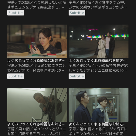
字幕／第03話／よりを戻したいと話
字幕／第04話／家で食事をする中、
すギュミンをジナは突き放すも、ジ
ジナの父親サンギはギュミンが浮気
ナがジュニと浮気したと勘違いして
したと知りつかみ合いのケンカにな
Subtitle
Subtitle
いるギュミンはなかなか食い下がら
る。ギュミンは自分だけでなくジナ
ない。一方、ジナの母親ミヨンは
も浮気したと訴える。そんな大騒動
次々に届く結婚式の招待状にしびれ
の中、ジュニがジナの弟スンホに連
を切らし、ギュミンを家に呼ぶ。ジ
れられジナの家を訪れる。そして、
ナはそんなミヨンの勝手な行動に腹
ギュミンはジナの浮気相手はジュニ
を立てるが…。
だと話し…。
よくおごってくれる綺麗なお姉さん 日本編集版 第05話／字幕
よくおごってくれる綺麗なお姉さん 日本編集版 第06話／字幕
字幕／第05話／ギュミンにつきまと
字幕／第06話／互いの気持ちを確認
われるジナは、過去を消す決心をし
し合ったジナとジュニは秘密の恋愛
思い出の品を処分しようとする。そ
を始める。一方、ギュミンはジナへ
Subtitle
Subtitle
んな中、ジナが自分に会いに来てい
の執着心が大きくなり店にまで押し
たことを知ったジュニはジナの元を
かけるようになる。キスを迫るギュ
訪ねる。2人の距離はどんどん縮ま
ミンに対し、ジナは必死に抵抗す
るが、どういうわけかタイミングが
る。そんなある日、ジュニはジナの
合わない。そんな時、ついに決定的
出張についていき2人だけの甘い時
な瞬間が訪れる。
間を過ごし…。
よくおごってくれる綺麗なお姉さん 日本編集版 第07話／字幕
よくおごってくれる綺麗なお姉さん 日本編集版 第08話／字幕
字幕／第07話／ギョンソンとジュニ
字幕／第08話／ある日、ジナ宛てに
を家に招待するミヨン。2人だけで
ギュミンからメッセージ付きの花束