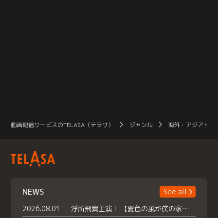
動画配信サービスのTELASA（テラサ）
ジャンル
海外・アジアドラ
NEWS
See all
2026.08.01
浮所飛貴主演！ 【夏色の風が僕の家にやってきた】 本日よりテラサで独占配信スタート！