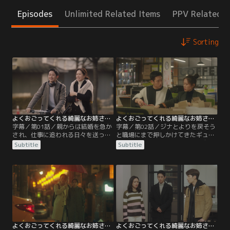
Episodes
Unlimited Related Items
PPV Related I
Sorting
よくおごってくれる綺麗なお姉さん 日本編集版 第01話／字幕
よくおごってくれる綺麗なお姉さん 日本編集版 第02話／字幕
字幕／第01話／親からは結婚を急か
字幕／第02話／ジナとよりを戻そう
され、仕事に追われる日々を送って
と職場にまで押しかけてきたギュミ
いたジナ。そんなある日、ジナは信
ン。そこへジュニが居合わせ、自分
Subtitle
Subtitle
じていた恋人ギュミンに別れを告げ
がジナの彼氏だと言いギュミンを追
られる。さらに、大親友ギョンソン
い払う。そんな中、会社の飲み会で
の情報でギュミンが二股をかけてい
上司たちに挟まれ、セクハラ発言に
たことを知る。そんな中、ギョンソ
も笑顔で対応するジナの姿に、同僚
ンの弟ジュニがアメリカから帰国
たちは後輩にジナを慕ってもマネは
し、ジナの前に現れる。
しないよう話す。
よくおごってくれる綺麗なお姉さん 日本編集版 第03話／字幕
よくおごってくれる綺麗なお姉さん 日本編集版 第04話／字幕