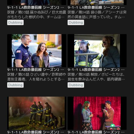
9-1-1 LA救命最前線 シーズン2 第03話／吹替
9-1-1 LA救命最前線 シーズン2 第04話／吹替
吹替／第03話 届かぬ叫び／巨大地震
吹替／第04話 袋小路／アシーナは突
がもたらした惨状の中、チームは依
然の昇進話に戸惑っていた。チムニ
然奮闘していた。アシーナが治安維
ーは、結婚して妊娠中のタティアナ
Dubbing
Dubbing
持のために奔走する一方、ボビーた
と偶然出くわして動揺する。10ヵ月
ちは倒壊寸前の高層ホテルに取り残
前の事故のことが忘れられず今も苦
された仲間と市民を地下のがれき
しんでいるのだった。バックは1人
や、はるか上階から救出しようとし
で息子を育てているエディに同情
ていた。新米のマディは余震が続く
し、カーラを紹介する。マディは引
中、産気づいた妊婦が無事出産でき
っ越しを決め、新しい一歩を踏み出
るよう知恵を絞っていた。
そうとしていた。
9-1-1 LA救命最前線 シーズン2 第05話／吹替
9-1-1 LA救命最前線 シーズン2 第06話／吹替
吹替／第05話 ひどい連中／詐欺師や
吹替／第06話 解放／ボビーたちは、
差別主義者、人を陥れようとする者
昆虫を飲み込んだ人や、筋肉硬直を
等、相手がいかなる悪人でもその命
起こしたボディビルダーを助けるた
Dubbing
Dubbing
を救うためにチームは力を尽くして
めに奮闘していた。引っ越しを終え
いた。救急の現場を知るためにアシ
たマディは過去を思い出して動揺す
ーナのパトカーに同乗したマディ
る。ボビーは死んだ娘の誕生日を迎
は、偶然遭遇した事件から尊敬する
えて苦しんでいた。さらにリポータ
ベテラン交換手の真相を知る。ヘン
ーが取材を行っている消防署では、
一家は昔の恋人エヴァと息子の父親
ブラウニーを食べた隊員がハイにな
を名乗る男の出現で窮地に立たされ
る事件が発生する。
る。
9-1-1 LA救命最前線 シーズン2 第07話／吹替
9-1-1 LA救命最前線 シーズン2 第08話／吹替