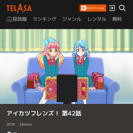
Watch now
見放題
ランキング
ジャンル
レンタル
無料
は
アイカツフレンズ！ 第42話
2018
24
mins