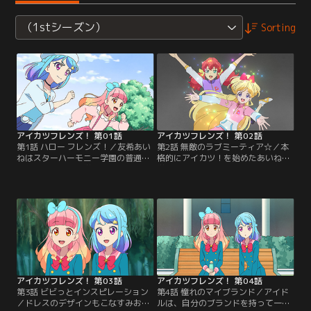
（1stシーズン）
Sorting
アイカツフレンズ！ 第01話
アイカツフレンズ！ 第02話
第1話 ハロー フレンズ！／友希あい
第2話 無敵のラブミーティア☆／本
ねはスターハーモニー学園の普通科
格的にアイカツ！を始めたあいね。
に通う女の子。中学2年生に進級す
学園のアイドル科に転入し、みおと
る春休み、学園のトップアイドル・
同じ“プロダクション”に所属するこ
湊みおに出会う。友達を作るのが大
とに。マネージャーのたまきから初
得意なあいねは、すぐにみおとも仲
仕事をもらってワクワクしていた。
良くなるが、みおからのお願いを引
お仕事現場で待っていたのは、アイ
き受けたら、なんと一緒にアイカ
カツ界の頂点に君臨するトップアイ
ツ！のステージに立つことに…！？
ドルユニットであり、ダイヤモンド
【提供：バンダイチャンネル】
フレンズと呼ばれる「ラブミーティ
ア」の神城カレンと…。【提供：バ
ンダイチャンネル】
アイカツフレンズ！ 第03話
アイカツフレンズ！ 第04話
第3話 ビビっとインスピレーション
第4話 憧れのマイブランド／アイド
／ドレスのデザインもこなすみお
ルは、自分のブランドを持って一人