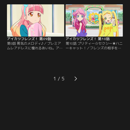
ね、完璧にセリフを覚えたはずなの
のCMに抜擢される。しかし、いざ
に、ミスを連発してしまう。そんな
撮影がはじまるとびっくり！CMの
あいねを外に連れ出すミライ。ミラ
楽曲は、マカロンのイメージとはか
イ流の励ましとは！？【提供：バン
け離れた「音頭」！？みおは期待さ
ダイチャンネル】
れた通り、このCMで「ビックバ
ン」を起こすことができるのか？
【提供：バンダイチャンネル】
アイカツフレンズ！ 第09話
アイカツフレンズ！ 第10話
第9話 勇気のメロディ♪／プレミア
第10話 プリティー☆セクシー★ハニ
ムレアドレスに憧れるあいね。アイ
ーキャット！／フレンズの相手を探
カツナビのココに質問すると「すご
しているエマと舞花。はたから見れ
ーいアイドル」になれば、それも夢
ば完全にお似合いの2人だが、本人
じゃないとのこと。あいねは、ファ
たちの思惑は全く違っていた。性格
ンにもっと自分のことを知ってもら
も好みも真逆なのに、どう見ても相
おうと、ファンミーティングを自ら
性ぴったりなのだが……。2人の選ん
企画する。張り切るあいねだが-
だ相手は一体誰！？【提供：バンダ
1
-！？【提供：バンダイチャンネル】
イチャンネル】