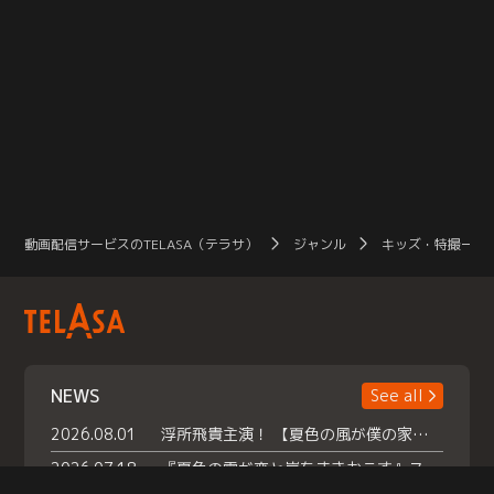
動画配信サービスのTELASA（テラサ）
ジャンル
キッズ・特撮一覧
NEWS
See all
2026.08.01
浮所飛貴主演！ 【夏色の風が僕の家にやってきた】 本日よりテラサで独占配信スタート！
2026.07.18
『夏色の雲が恋と嵐をまきおこす』スペシャルメイキング 【Part1】2026年７月18日（土）23時30分～配信スタート！話題のシーンの裏側を大公開！豪華キャスト大集合！ 『武宮家 真夏の家族会議』開催！