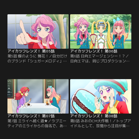
は、自身のブランド「マテリアルカ
前。プロダクション所属のスタイリ
ラー」のプレミアムレアドレスの発
スト・千春からのアドバイスを受
表を1週間後に控えていた。しかし
け、まだ新人アイドルのあいねは、
「何か足りない」とドレスのデザイ
自分に合うブランドを探すことに。
ンに納得できておらず--そんな時、
いろんなブランドをあたるも、中々
あいねがみおの“一日限定の付き
うまくいかない。そんなとき、あい
人”をすることに。みおは納得のい
ねは運命の出会いを果たす！【提
くプレミアムレアドレスを完成でき
供：バンダイチャンネル】
るのか！？【提供：バンダイチャン
ネル】
アイカツフレンズ！ 第05話
アイカツフレンズ！ 第06話
第5話 蝶のように 舞花！／自分だけ
第6話 日向エマージェンシー！？／
のブランド「シュガーメロディ」を
日向エマは、同じプロダクション所
たくさんの人に知ってもらいたいあ
属でひとつ年上の頼れるお姉さん。
いねは、無謀にも「ラブミーティ
みんなで行くキャンプでも、リーダ
ア」のイベントMCオーディション
ーシップを発揮する。一方、みおは
に応募する。そこで出会ったのは、
中々周囲と打ち解けられず、戸惑い
お祭り好きなアイドル・蝶乃舞花！
の連続。どうやら気になっているこ
あいねは舞花とも友達になれるのか-
とがあるみたいで……？【提供：バ
-！？【提供：バンダイチャンネル】
ンダイチャンネル】
アイカツフレンズ！ 第07話
アイカツフレンズ！ 第08話
第7話 ミライへ続く道★／ラブミー
第8話 みおのCM大作戦！／トップア
ティアのミライからの指名で、あい
イドルとして、世間から注目が集ま
ねはドラマ『アイドルは魔女！』の
っているみお。世界的に有名なクリ
ゲスト出演が決まった。練習を重
エイターから声がかかり、マカロン