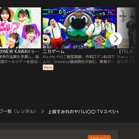
者であるスキナーは突如
し…。ユーマと気持ちを通じ合わせる方
が。1くみに
方は誰も知らなかった。-
法、それは＜うた＞！？ユーマとの絆を育
こちで起き
界を破滅に導く悪魔として
んでいくひかりたち。しかし、突如の宇宙
り唐突に発
ナは服用者を3年後に発
人ハンターが現れ、大ピンチ！
生活の行く
める薬で、仕掛けられた
30日。それまでに私の居
ば、人類は生き延びられ
持つたったひとつのワク
か、助かる道はない。そ
ければ私を見つけ出せと
陰謀に対抗すべく、世界
FRUITS ZIPPERのNEW KAWAIIってしてよ？
ニカゲーム
5人のエージェントチー
優秀作品賞を受賞し、総
Kis-My-Ft2二階堂高嗣、令和ロマン松井ケ
Travis J
らは、人類を救うことが
全国ホールツアーを成功
ムリ、timelesz猪俣周杜が挑む、教育デス
ピンオフ企
てスキナーの真の目的と
グループFRUITS
ゲーム
Travis Ja
New
、様々な対決企画を行う
バラエティ！！対決企画を通
のランキングを作成し、
ERの中での様々な立ち位置を
いきます！この番組を見
ぞれの得意分野や苦手分
？
ブ一覧（レンタル）
上坂すみれのヤバい〇〇 TVスペシャル
See all