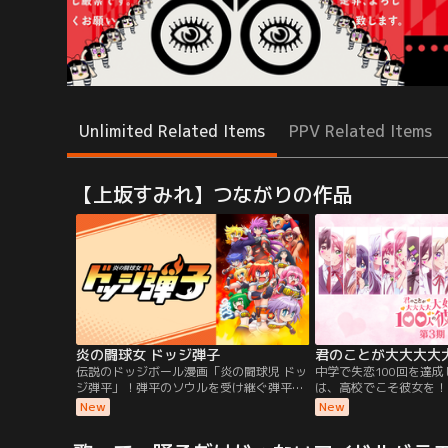
Unlimited Related Items
PPV Related Items
【上坂すみれ】つながりの作品
炎の闘球女 ドッジ弾子
伝説のドッジボール漫画「炎の闘球児 ドッ
中学で失恋100回を達
ジ弾平」！弾平のソウルを受け継ぐ弾平の
は、高校でこそ彼女を！
娘「弾子」が、令和の現代で最強の闘魂ド
で、現れた恋の神様から
New
New
ッジボールチームを作ろうと奮闘する、正
命の人は100人いる」
統続編、現代版熱血ドッジボール漫画！た
し神様いわく、運命の人