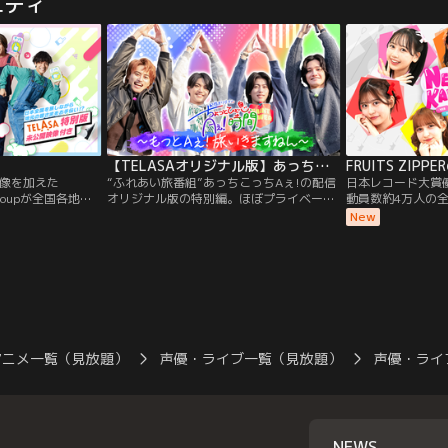
エティ
て幸せになれなけ
しかし、その開発
……。次々に待ち
姿を消し、その行
い--どうする恋太
-3年後、彼は世
女！？
再び現れる。ハプ
症させ死に至らし
罠だった。「あと
場所を見つけだせ
る。」スキナーが
チンを使用するし
して、これが欲し
言う。スキナーの
【TELASAオリジナル版】あっちこっちAぇ!ちょっとひと息、Aぇ!時間 ～もっとAぇ!旅いきますねん～
中から集められた
像を加えた
“ふれあい旅番組”あっちこっちAぇ!の配信
日本レコード大賞
ム「ラザロ」。彼
groupが全国各地を
オリジナル版の特別編。ほぼプライベート
動員数約4万人の
できるのか？そし
地元の人たちとふ
な旅に密着！
した新世代アイドル
New
は--？
ら愛されるグルー
ZIPPERが毎回
番組”。
NEW KAWAII
してメンバー7人
FRUITS ZIPP
はっきりとさせて
るとメンバーそれ
野が丸分かりに！
アニメ一覧（見放題）
声優・ライブ一覧（見放題）
声優・ライ
NEWS