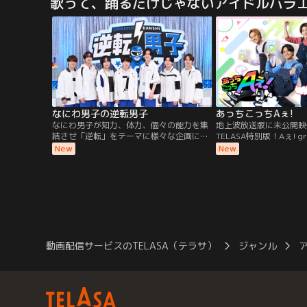
歌って、踊るだけじゃないアイドルバラ
ちはだかる現代の常識に弾子は打ち勝つこ
は、その相手と愛し合っ
とができるのか！？こしたてつひろ「熱
れば死んでしまうという
筆」の美少女たちに注目せよ！
受ける運命の人との出会
郎？どうなる100人の彼
なにわ男子の逆転男子
あっちこっちAぇ!
なにわ男子が知力、体力、個々の能力を集
地上波放送版に未公開映
結させ「逆転」をテーマに様々な企画に全
TELASA特別版！Aぇ! 
力でチャレンジ！！
巡り、お手伝いを通して
New
New
れあいながら、日本中か
プを目指す“ふれあい旅
動画配信サービスのTELASA（テラサ）
ジャンル