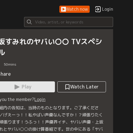
Watch now
Login
坂すみれのヤバい〇〇 TVスペシ
ル
50
mins
Share
Play
Watch Later
 you the member?
Login
組内の告知は、当時のものとなります。ご了承くださ
／げえーっ！！私やばい声優なんですか！？頑張りたく
頑張ります！うふっ！！声優界イチ、ヤバい声優・上坂
れとヤバい○○の掛け算番組です。世の中にある「ヤバ