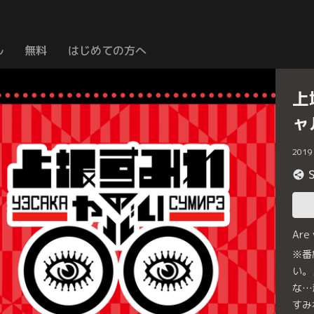
ル
無料
はじめての方へ
上
ャ
2019
Are
※番
い。
な…
すみ