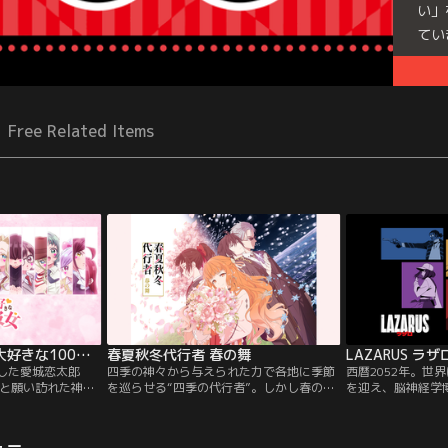
い」
てい
Free Related Items
君のことが大大大大大好きな100人の彼女 第3期
春夏秋冬代行者 春の舞
LAZARUS ラザ
成した愛城恋太郎
四季の神々から与えられた力で各地に季節
西暦2052年。世
と願い訪れた神社
を巡らせる“四季の代行者”。しかし春の代
を迎え、脳神経学
「高校で出会う運
行者・雛菊が行方不明となってから、 季節
鎮痛剤「ハプナ」
と告げられる。しか
は春だけが消え去ったままで…
副作用がない「奇
と出会った人間
広まり、人類を苦