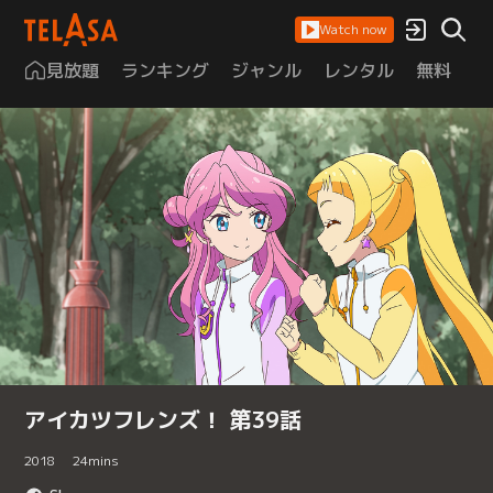
Watch now
見放題
ランキング
ジャンル
レンタル
無料
は
アイカツフレンズ！ 第39話
2018
24
mins