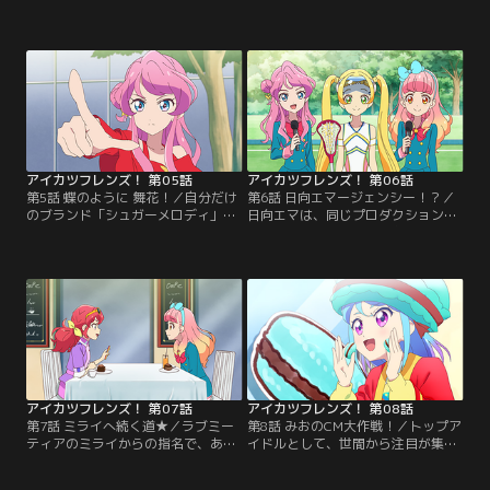
は、自身のブランド「マテリアルカ
前。プロダクション所属のスタイリ
ラー」のプレミアムレアドレスの発
スト・千春からのアドバイスを受
表を1週間後に控えていた。しかし
け、まだ新人アイドルのあいねは、
「何か足りない」とドレスのデザイ
自分に合うブランドを探すことに。
ンに納得できておらず--そんな時、
いろんなブランドをあたるも、中々
あいねがみおの“一日限定の付き
うまくいかない。そんなとき、あい
人”をすることに。みおは納得のい
ねは運命の出会いを果たす！【提
くプレミアムレアドレスを完成でき
供：バンダイチャンネル】
るのか！？【提供：バンダイチャン
ネル】
アイカツフレンズ！ 第05話
アイカツフレンズ！ 第06話
第5話 蝶のように 舞花！／自分だけ
第6話 日向エマージェンシー！？／
のブランド「シュガーメロディ」を
日向エマは、同じプロダクション所
たくさんの人に知ってもらいたいあ
属でひとつ年上の頼れるお姉さん。
いねは、無謀にも「ラブミーティ
みんなで行くキャンプでも、リーダ
ア」のイベントMCオーディション
ーシップを発揮する。一方、みおは
に応募する。そこで出会ったのは、
中々周囲と打ち解けられず、戸惑い
お祭り好きなアイドル・蝶乃舞花！
の連続。どうやら気になっているこ
あいねは舞花とも友達になれるのか-
とがあるみたいで……？【提供：バ
-！？【提供：バンダイチャンネル】
ンダイチャンネル】
アイカツフレンズ！ 第07話
アイカツフレンズ！ 第08話
第7話 ミライへ続く道★／ラブミー
第8話 みおのCM大作戦！／トップア
ティアのミライからの指名で、あい
イドルとして、世間から注目が集ま
ねはドラマ『アイドルは魔女！』の
っているみお。世界的に有名なクリ
ゲスト出演が決まった。練習を重
エイターから声がかかり、マカロン