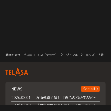
動画配信サービスのTELASA（テラサ）
ジャンル
キッズ・特撮一覧
NEWS
See all
2026.08.01
浮所飛貴主演！ 【夏色の風が僕の家にやってきた】 本日よりテラサで独占配信スタート！
2026.07.18
『夏色の雲が恋と嵐をまきおこす』スペシャルメイキング 【Part1】2026年７月18日（土）23時30分～配信スタート！話題のシーンの裏側を大公開！豪華キャスト大集合！ 『武宮家 真夏の家族会議』開催！