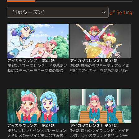
（1stシーズン）
Sorting
アイカツフレンズ！ 第01話
アイカツフレンズ！ 第02話
第1話 ハロー フレンズ！／友希あい
第2話 無敵のラブミーティア☆／本
ねはスターハーモニー学園の普通科
格的にアイカツ！を始めたあいね。
に通う女の子。中学2年生に進級す
学園のアイドル科に転入し、みおと
る春休み、学園のトップアイドル・
同じ“プロダクション”に所属するこ
湊みおに出会う。友達を作るのが大
とに。マネージャーのたまきから初
得意なあいねは、すぐにみおとも仲
仕事をもらってワクワクしていた。
良くなるが、みおからのお願いを引
お仕事現場で待っていたのは、アイ
き受けたら、なんと一緒にアイカ
カツ界の頂点に君臨するトップアイ
ツ！のステージに立つことに…！？
ドルユニットであり、ダイヤモンド
【提供：バンダイチャンネル】
フレンズと呼ばれる「ラブミーティ
ア」の神城カレンと…。【提供：バ
ンダイチャンネル】
アイカツフレンズ！ 第03話
アイカツフレンズ！ 第04話
第3話 ビビっとインスピレーション
第4話 憧れのマイブランド／アイド
／ドレスのデザインもこなすみお
ルは、自分のブランドを持って一人