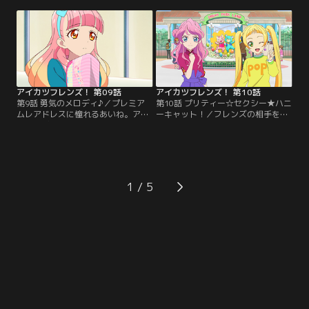
ね、完璧にセリフを覚えたはずなの
のCMに抜擢される。しかし、いざ
に、ミスを連発してしまう。そんな
撮影がはじまるとびっくり！CMの
あいねを外に連れ出すミライ。ミラ
楽曲は、マカロンのイメージとはか
イ流の励ましとは！？【提供：バン
け離れた「音頭」！？みおは期待さ
ダイチャンネル】
れた通り、このCMで「ビックバ
ン」を起こすことができるのか？
【提供：バンダイチャンネル】
アイカツフレンズ！ 第09話
アイカツフレンズ！ 第10話
第9話 勇気のメロディ♪／プレミア
第10話 プリティー☆セクシー★ハニ
ムレアドレスに憧れるあいね。アイ
ーキャット！／フレンズの相手を探
カツナビのココに質問すると「すご
しているエマと舞花。はたから見れ
ーいアイドル」になれば、それも夢
ば完全にお似合いの2人だが、本人
じゃないとのこと。あいねは、ファ
たちの思惑は全く違っていた。性格
ンにもっと自分のことを知ってもら
も好みも真逆なのに、どう見ても相
おうと、ファンミーティングを自ら
性ぴったりなのだが……。2人の選ん
企画する。張り切るあいねだが-
だ相手は一体誰！？【提供：バンダ
1
-！？【提供：バンダイチャンネル】
イチャンネル】