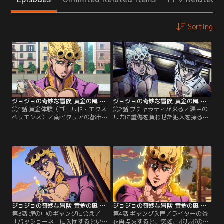
Sorting
ジョジョの奇妙な冒険 黄金の風 第01話
ジョジョの奇妙な冒険 黄金の風 第02話
第1話 黄金体験（ゴールド・エクス
第2話 ブチャラティが来る／涙目の
ペリエンス）／南イタリアの都市、
ルカに重傷を負わせた犯人を探るブ
ネアポリス。風光明媚な観光地だ
チャラティは、スタンド「スティッ
が、ギャングが支配する街でもあ
キィ・フィンガーズ」の攻撃でジョ
る。ジョースター家の宿敵・DIOの
ルノを追い詰める。対するジョルノ
息子と思しき人物「汐華初流乃」を
は、スタンド「ゴールド・エクスペ
探すため、この街を訪れた広瀬康一
リエンス」で応戦。ジョルノは戦い
は、青年ジョルノ・ジョバァーナと
のなかで、ゴールド・エクスペリエ
出会い、荷物を盗まれてしまう。
ンスに「生命を与える」能力だけで
なく…。
ジョジョの奇妙な冒険 黄金の風 第03話
ジョジョの奇妙な冒険 黄金の風 第04話
第3話 塀の中のギャングに会え／
第4話 ギャング入門／ライターの炎
「パッショーネ」に入団するという
を再点火すると、突如、ポルポのス