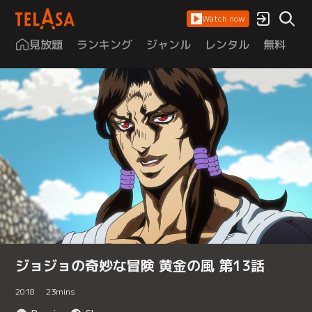
Watch now
見放題
ランキング
ジャンル
レンタル
無料
は
ジョジョの奇妙な冒険 黄金の風 第13話
2018
23
mins