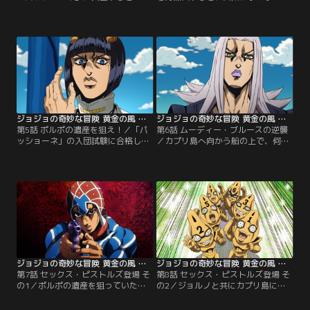
ジョルノの覚悟を理解したブチャラ
タンド「ブラック・サバス」が出現
ティは、ジョルノに入団試験を受け
し、攻撃してきた。ジョルノは苦戦
させる。試験を出すのは刑務所に収
するも「ブラック・サバス」の弱点
監中の幹部・ポルポ。ポルポはジョ
を見抜き、追ってきた康一と共に立
ルノに炎が灯ったライターを渡し、
ち向かう。その戦いの中で康一が
24時間、炎を消さないよう命じる。
「矢」の存在に気付き、ポルポの課
しかし試験に臨むジョルノの前に、
した試験の狙いがスタンド能力の発
盗まれたパスポートを取り返すた
現にあることを知る。
め、康一が現れた。
ジョジョの奇妙な冒険 黄金の風 第05話
ジョジョの奇妙な冒険 黄金の風 第06話
第5話 ポルポの遺産を狙え！／「パ
第6話 ムーディー・ブルースの逆襲
ッショーネ」の入団試験に合格した
／カプリ島へ向かう船の上で、何者
ジョルノは、ブチャラティの部下で
かからスタンド攻撃を受けたブチャ
あるレオーネ・アバッキオ、グイー
ラティ一行。ひとり、またひとりと
ド・ミスタ、ナランチャ・ギルガ、
船から消える中、隠れた敵の正体を
パンナコッタ・フーゴと出会う。ジ
暴くために、ジョルノは自ら攻撃を
ョルノを迎え入れたブチャラティチ
受ける。新入りを信用していないア
ームの一行は、ポルポの隠し財産の
バッキオだったが、ジョルノが覚悟
100億リラを回収するため、カプリ
を証明したことで、アバッキオはス
島へと向かう。
タンド「ムーディー・ブルース」を
発動。
ジョジョの奇妙な冒険 黄金の風 第07話
ジョジョの奇妙な冒険 黄金の風 第08話
第7話 セックス・ピストルズ登場 そ
第8話 セックス・ピストルズ登場 そ
の1／ポルポの遺産を狙っていた組
の2／ジョルノと共にカプリ島に上
織の一員、ズッケェロを倒し、捕ら
陸したミスタは、ズッケェロの仲
えられていた仲間を救出したブチャ
間・サーレーを発見。ミスタはスタ