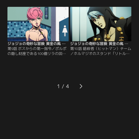
ラティ。しかしズッケェロは戦いに
ンド「セックス・ピストルズ」の能
敗れる前に、ブチャラティたちがカ
力で撃った弾丸を操作し攻撃する
プリ島へ向かっていることを仲間の
が、サーレーのスタンド「クラフ
男に無線で連絡していた。その男が
ト・ワーク」の前に苦戦を強いられ
すでにカプリ島で待ち伏せしている
る。なんとか反撃を試みるミスタだ
ことを知ったジョルノとミスタ
ったが、彼の手元には弾丸が「4
は…。
発」しか残っておらず…。
ジョジョの奇妙な冒険 黄金の風 第09話
ジョジョの奇妙な冒険 黄金の風 第10話
第9話 ボスからの第一指令／ポルポ
第10話 暗殺者（ヒットマン）チーム
の隠し財産である100億リラの回収
／ホルマジオのスタンド「リトル・
に成功したブチャラティたち。そん
フィート」の攻撃を受けたナランチ
な彼らの前に、組織の幹部ペリーコ
ャの身体は、少しずつ小さくなって
ロが現れる。ブチャラティから100
いた。しかしナランチャはスタンド
億リラを受け取ったペリーコロは、
「エアロスミス」のレーダーを駆使
ブチャラティを幹部に昇進させ、さ
し反撃。エアロスミスの激しい攻撃
っそくボスからの命令を伝える。そ
に追い詰められる中、ホルマジオは
1
の内容は、ボスの娘トリッシュ・ウ
「暗殺者チーム」がボスから受けた
ナを組織の裏切り者たちから護衛す
屈辱の記憶を思い出していた…。
ることだった。