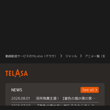
動画配信サービスのTELASA（テラサ）
ジャンル
アニメ一覧（見放
NEWS
See all
2026.08.01
浮所飛貴主演！ 【夏色の風が僕の家にやってきた】 本日よりテラサで独占配信スタート！
2026.07.18
『夏色の雲が恋と嵐をまきおこす』スペシャルメイキング 【Part1】2026年７月18日（土）23時30分～配信スタート！話題のシーンの裏側を大公開！豪華キャスト大集合！ 『武宮家 真夏の家族会議』開催！