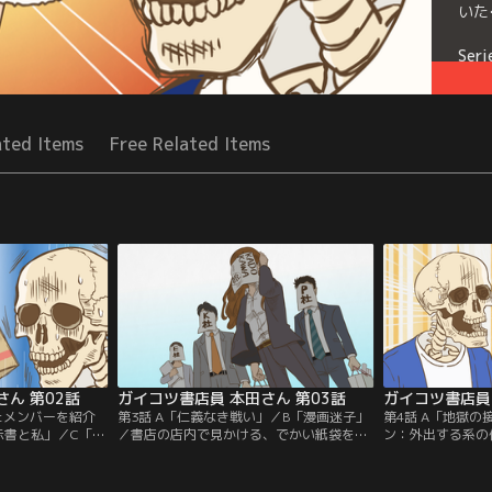
いた
Seri
ated Items
Free Related Items
ん 第02話
ガイコツ書店員 本田さん 第03話
ガイコツ書店員 
たメンバーを紹介
第3話 A「仁義なき戦い」／B「漫画迷子」
第4話 A「地獄の
示書と私」／C「そ
／書店の店内で見かける、でかい紙袋を持
ン：外出する系の
」／大型連休前の本
ったスーツ姿の人。それは高確率で出版社
研修に出席するこ
かる入荷商品の
の営業さん！営業さんと書店員は、日々ど
かし、それは参加
ピンチ、本田さん
のような攻防を繰り広げているのか…。
から変革させる地