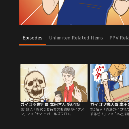
Episodes
Unlimited Related Items
PPV Rel
ガイコツ書店員 本田さん 第01話
ガイコツ書店員 本田さ
第1話 A「お次でお待ちのお客様がイケメ
第2話 A「売場のイカれ
ン」／B「ヤオイガールズフロム
するぜ！」／B「本と指
OVERSEAS！！！」／舞台はとある書店の
れいけ！ アザラシさん
コミック売り場。書店員の仕事は本当に膨
屋。書店員たちに襲いか
大。ガイコツの姿をした本田さんは日々の
山！山！！山！！！この