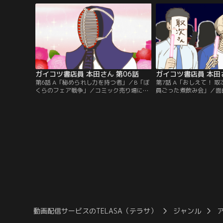
業務と戦っている。そんな本田さんがこの
と売り場の同僚たちはど
頃喰らってる刺激は、来店するキャラの濃
すぎるお客様によってもたらされる。
ガイコツ書店員 本田さん 第06話
ガイコツ書店員 本田さ
第6話 A「秘められし力を持つ者」／B「ぼ
第7話 A「おしえて！ 
くらのフェア戦争」／コミック売り場に新
員ごった煮飲み会」／面
たなメンバー・ケンドウさんがやってき
集まりがちな本田さんの
た！彼は、本の在庫を司る流通課の出身。
に限った話だけではない
そこには「生きた伝説」と呼ばれる名物係
してキラめきが止まらな
長が在籍していて…。
んとは何者だ！？
動画配信サービスのTELASA（テラサ）
ジャンル