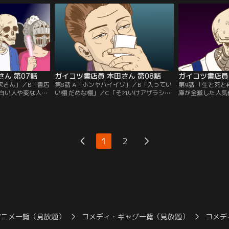
う切り抜ける！？
すぎる研修だった
ん 第07話
ガイコツ書店員 本田さん 第08話
ガイコツ書店員 
取次さん」／B「書店
第8話 A「ホンヤハイイゾ」／B「入ってい
第9話 「生と死
白い人や変な人が
い棚 だめな棚」／C「それいけアザラシさ
庫が全滅した人気
職場。それは同僚
ん！ -密かなる野望-」／いつでもどこでも
ん。一方、棚を圧
。優秀な取引先に
ネット通販や電子書籍で本を買えるように
に筋」にも振り回
いオタク、取次さ
なった昨今、人は、なぜ本屋で本を買うの
刊、返品、絶版、
か。個性的なお客様のやりとりには、さま
生を遂げるのか！
ざまなドラマが垣間見える…？
1
2
アニメ一覧（見放題）
コメディ・ギャグ一覧（見放題）
コメデ