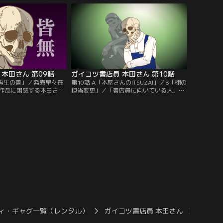
…。
とえ、お客様からのお問い合わせが想定外
の内容でも！
本田さん 第09話
ガイコツ書店員 本田さん 第10話
と再生の書」／発売早々在
第10話 A「本屋さんのITSUZAI」／B「棚の
作品に困惑する本田さ
担当変更」／「書店員に向いている人」に
迫する売れ残り在庫「死
ついて考える本田さん。答えにたどり着け
されるハメになり…。新
ず思い悩んでいると、売場で完璧に整頓さ
復刊。本はどのような一
れた棚を発見！この棚の主こそが、本屋さ
？
んの逸材なのでは！！
ィ・ギャグ一覧（レンタル）
ガイコツ書店員 本田さん
ガイコ