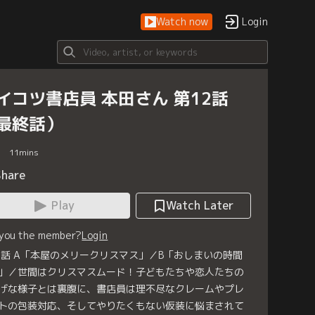
Watch now
Login
イコツ書店員 本田さん 第12話
最終話）
11
mins
Share
Play
Watch Later
 you the member?
Login
2話 A「本屋のメリークリスマス」／B「おしまいの時間
」／世間はクリスマスムード！子どもたちや恋人たちの
げな様子とは裏腹に、書店員は理不尽なクレームやプレ
トの包装対応、そしてやりたくもない仮装に悩まされて