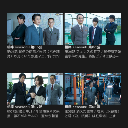
して主婦から情報が寄せられるが長
た。別件で来ていた右京（水谷豊）
話を嫌う捜査一課から捜査を任せら
と尊（及川光博）は、総務部の絵美
れてしまう右京（水谷豊）。さっそ
が無人のスタジオにいたことに疑問
く尊（及川光博）とその主婦から話
を抱く。
を聞くと、主婦は事件直前に緑（草
笛光子）という老女に被害者男性の
自宅住所を教えていたという。
相棒 season8 第05話
相棒 season8 第06話
第05話 背信の徒花／米沢（六角精
第06話 フェンスの町で／郵便局で強
児）が見ていた鉄道マニア向けDVD
盗事件が発生。防犯ビデオに映る犯
に5年前に自殺した国土建設省の官
人の華麗な動きや緊急配備の検問を
僚・三島に似た男が映っていた。撮
鮮やかにくぐり抜けたことなどか
影日は三島の遺体が都内で発見され
ら、近くにある基地関係者による犯
る前日。しかもDVDに映っていたの
行説が浮上する。尊（及川光博）は
は東京から60キロも離れた間宮村の
「プロの犯罪者による犯行」という
駅。疑問を感じた右京（水谷豊）は
が、右京（水谷豊）は防犯ビデオか
尊（及川光博）とともに国土建設省
ら犯人がプロにあるまじきミスを犯
へ。
していることを指摘。
相棒 season8 第07話
相棒 season8 第08話
第07話 鶏と牛刀／年金事務所の係
第08話 消えた乗客／右京（水谷豊）
長・藤石がホテルの一室から転落死
と尊（及川光博）は駐車場に止まっ
した。警視庁の上層部は自殺と断定
ている不審な路線バスを発見する。
するが、遺体に不審な点を発見した
調べると、運転手もいなければ、乗