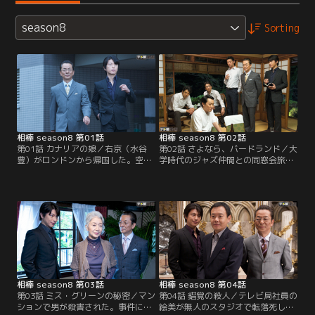
season8
Sorting
相棒 season8 第01話
相棒 season8 第02話
第01話 カナリアの娘／右京（水谷
第02話 さよなら、バードランド／大
豊）がロンドンから帰国した。空港
学時代のジャズ仲間との同窓会旅行
まで迎えに来ていたたまきと仲良く
のため宿泊予定だった青柳（大浦龍
帰ろうとすると、なんと尊（及川光
宇一）が旅館に着くと殺人事件と遭
博）も「お迎えに…」とやってき
遇。被害者は某商社専務・広田。音
た。たまきを尊に紹介、そのままた
楽関連への出資を打ち切り、青柳が
まきの車に乗り込もうとした右京だ
発行していたジャズ専門誌も廃刊に
が、たまきに「仲良くしないと」と
追い込もうとしていた男だ。殺害動
促され尊の車で送ってもらうこと
機がある青柳は容疑者として浮上す
に。
るが…。
相棒 season8 第03話
相棒 season8 第04話
第03話 ミス・グリーンの秘密／マン
第04話 錯覚の殺人／テレビ局社員の
ションで男が殺害された。事件に関
絵美が無人のスタジオで転落死し