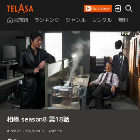
Watch now
見放題
ランキング
ジャンル
レンタル
無料
は
相棒 season8 第18話
Aired on 2010/03/03
45
mins