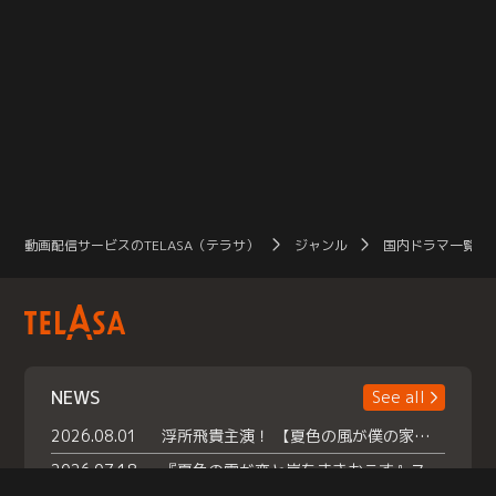
動画配信サービスのTELASA（テラサ）
ジャンル
国内ドラマ一覧（
NEWS
See all
2026.08.01
浮所飛貴主演！ 【夏色の風が僕の家にやってきた】 本日よりテラサで独占配信スタート！
2026.07.18
『夏色の雲が恋と嵐をまきおこす』スペシャルメイキング 【Part1】2026年７月18日（土）23時30分～配信スタート！話題のシーンの裏側を大公開！豪華キャスト大集合！ 『武宮家 真夏の家族会議』開催！