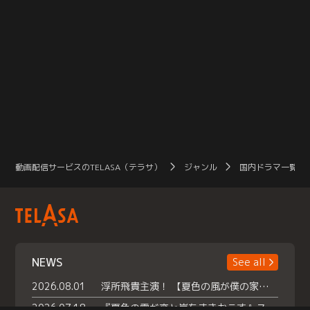
動画配信サービスのTELASA（テラサ）
ジャンル
国内ドラマ一覧（
NEWS
See all
2026.08.01
浮所飛貴主演！ 【夏色の風が僕の家にやってきた】 本日よりテラサで独占配信スタート！
2026.07.18
『夏色の雲が恋と嵐をまきおこす』スペシャルメイキング 【Part1】2026年７月18日（土）23時30分～配信スタート！話題のシーンの裏側を大公開！豪華キャスト大集合！ 『武宮家 真夏の家族会議』開催！