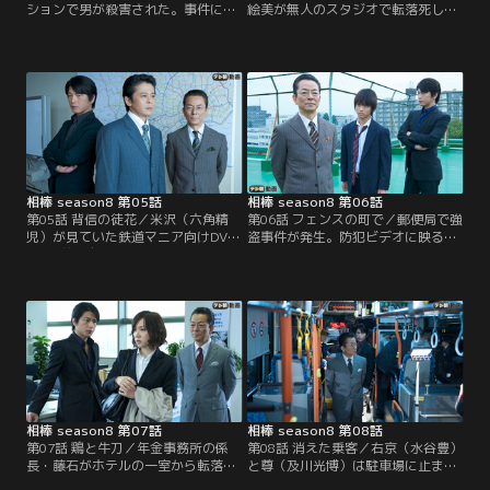
ションで男が殺害された。事件に関
絵美が無人のスタジオで転落死し
して主婦から情報が寄せられるが長
た。別件で来ていた右京（水谷豊）
話を嫌う捜査一課から捜査を任せら
と尊（及川光博）は、総務部の絵美
れてしまう右京（水谷豊）。さっそ
が無人のスタジオにいたことに疑問
く尊（及川光博）とその主婦から話
を抱く。
を聞くと、主婦は事件直前に緑（草
笛光子）という老女に被害者男性の
自宅住所を教えていたという。
相棒 season8 第05話
相棒 season8 第06話
第05話 背信の徒花／米沢（六角精
第06話 フェンスの町で／郵便局で強
児）が見ていた鉄道マニア向けDVD
盗事件が発生。防犯ビデオに映る犯
に5年前に自殺した国土建設省の官
人の華麗な動きや緊急配備の検問を
僚・三島に似た男が映っていた。撮
鮮やかにくぐり抜けたことなどか
影日は三島の遺体が都内で発見され
ら、近くにある基地関係者による犯
る前日。しかもDVDに映っていたの
行説が浮上する。尊（及川光博）は
は東京から60キロも離れた間宮村の
「プロの犯罪者による犯行」という
駅。疑問を感じた右京（水谷豊）は
が、右京（水谷豊）は防犯ビデオか
尊（及川光博）とともに国土建設省
ら犯人がプロにあるまじきミスを犯
へ。
していることを指摘。
相棒 season8 第07話
相棒 season8 第08話
第07話 鶏と牛刀／年金事務所の係
第08話 消えた乗客／右京（水谷豊）
長・藤石がホテルの一室から転落死
と尊（及川光博）は駐車場に止まっ
した。警視庁の上層部は自殺と断定
ている不審な路線バスを発見する。