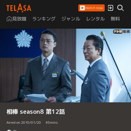
Watch now
見放題
ランキング
ジャンル
レンタル
無料
は
相棒 season8 第12話
Aired on 2010/01/20
45
mins