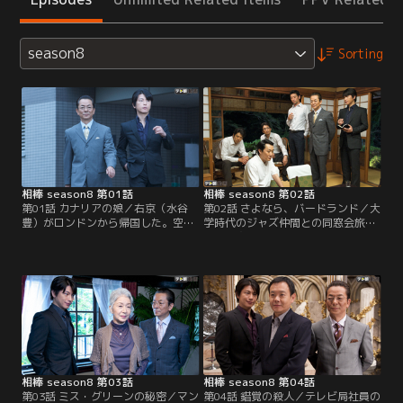
season8
Sorting
相棒 season8 第01話
相棒 season8 第02話
第01話 カナリアの娘／右京（水谷
第02話 さよなら、バードランド／大
豊）がロンドンから帰国した。空港
学時代のジャズ仲間との同窓会旅行
まで迎えに来ていたたまきと仲良く
のため宿泊予定だった青柳（大浦龍
帰ろうとすると、なんと尊（及川光
宇一）が旅館に着くと殺人事件と遭
博）も「お迎えに…」とやってき
遇。被害者は某商社専務・広田。音
た。たまきを尊に紹介、そのままた
楽関連への出資を打ち切り、青柳が
まきの車に乗り込もうとした右京だ
発行していたジャズ専門誌も廃刊に
が、たまきに「仲良くしないと」と
追い込もうとしていた男だ。殺害動
促され尊の車で送ってもらうこと
機がある青柳は容疑者として浮上す
に。
るが…。
相棒 season8 第03話
相棒 season8 第04話
第03話 ミス・グリーンの秘密／マン
第04話 錯覚の殺人／テレビ局社員の