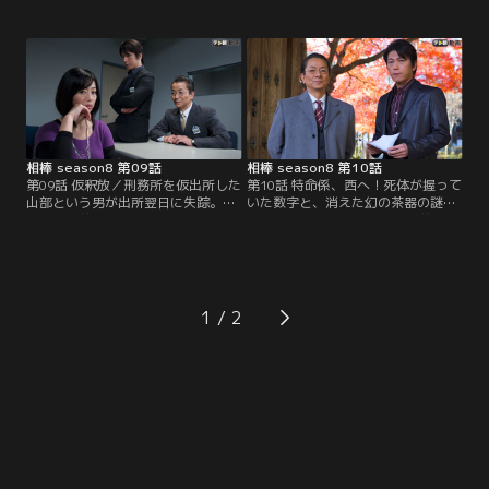
するが、遺体に不審な点を発見した
調べると、運転手もいなければ、乗
右京（水谷豊）は捜査を開始。翌
客もいない。一体何が起きたのか？
日、年金事務所の職員に「人殺
やがて運転手、乗客の命と引き換え
し！」と詰め寄っていた藤石の婚約
に1億円を要求する脅迫状がバス会
者・亜由美（久遠さやか）による
社に届く。難を逃れた乗客の一人、
と、藤石は亡くなる直前まで亜由美
恵（中川安奈）によると、犯人は客
と一緒におり、不正を告発する、会
を装っていた上条（平野貴大）とい
社も辞めると言っていたらしい。
う男で…。
相棒 season8 第09話
相棒 season8 第10話
第09話 仮釈放／刑務所を仮出所した
第10話 特命係、西へ！死体が握って
山部という男が出所翌日に失踪。山
いた数字と、消えた幻の茶器の謎…
部は数年前に覚せい剤を所持し、一
東京-京都・連続殺人と420年前の千
緒にいた村上と逮捕され刑期満了間
利休の死の秘密が繋がる！？／京都
近だった。模範囚だった山部は身寄
で呉服店を経営する高村の遺体が東
りもなかったが、なぜか共犯だった
京で発見された。手には謎の4桁の
村上の同棲相手・美代子（井上和
数字が羅列された紙の切れ端が握ら
香）という女性がたびたび山部に面
れていた。高村は死の直前、都内の
1
会に来ていた。右京（水谷豊）と尊
ホテルに電話をかけていたことが判
（及川光博）は美代子に山部に面会
明。
した理由を聞くが…。