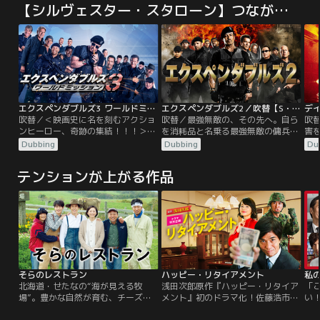
【シルヴェスター・スタローン】つながりの作品
エクスペンダブルズ3 ワールドミッション／吹替【S・スタローン＋J・ステイサム】
エクスペンダブルズ2／吹替【S・スタローン＋J・ステイサム】
吹替／＜映画史に名を刻むアクショ
吹替／最強無敵の、その先へ。自ら
吹
ンヒーロー、奇跡の集結！！！＞地
を消耗品と名乗る最強無敵の傭兵軍
害
球規模の捕獲作戦、始動！最強の傭
団エクスペンダブルズ。彼らの今回
大
Dubbing
Dubbing
Du
兵軍団“エクスペンダブルズ”を率い
の仕事は、バルカン半島アルバニア
ー
るバーニーに下されたCIAの作戦担
領の山脈に墜落した輸送機に積まれ
中
テンションが上がる作品
当ドラマーのミッション。それはか
ていたデータボックスの回収。だ
す
つて共にエクスペンダブルズを結成
が、軍団は邪悪で残忍な指導者ヴィ
充
した仲間であり、現在は悪に染まっ
ラン率いる謎の武装組織の罠にはま
ル
た組織の大物ストーンバンクスの捕
り、データを奪われ…。
間
獲作戦だった…。
た
そらのレストラン
ハッピー・リタイアメント
私の
北海道・せたなの“海が見える牧
浅田次郎原作『ハッピー・リタイア
「
場”。豊かな自然が育む、チーズと
メント』初のドラマ化！佐藤浩市が
い
仲間の物語。海が見える牧場で酪農
人生をやり直すべく一世一代の賭け
AD