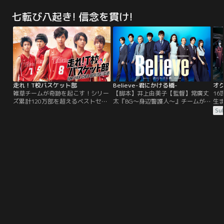
を営む亘理は、妻のこと絵、一人娘
に出る！？「給料は払うから、明日
妖
の潮莉とのしあわせな家族3人暮ら
から一切、仕事しなくていいよ」。
七転び八起き! 信念を貫け!
し。亘理の夢は、自分の牧場の牛乳
で、この地でしか食べられないチー
ズを作ること。でも、師匠のチーズ
職人・大谷にはまだ追いつけず、落
ち込んだり奮起したりの繰り返し
だ。
走れ！T校バスケット部
Believe-君にかける橋-
オ
雑草チームが奇跡を起こす！シリー
【脚本】井上由美子【監督】常廣丈
1
ズ累計120万部を超えるベストセラ
太『BG～身辺警護人～』チームが
生
ー小説が待望の映画化！連戦連敗、
再集結して贈るテレビ朝日開局65周
の
Sub
向かうところ負けばかりの雑草チー
年記念作品！主演・木村拓哉 希望と
り
ム「T校バスケット部」。そんなT校
再生のヒューマンエンタメ大作 手に
真
に、バスケの強豪白瑞高校で1年生
汗握るサスペンスと人間ドラマが織
め
ながらエースとして活躍していたス
りなす壮大な物語！毎話繰り広げら
う
タープレーヤー、田所陽一が転入し
れる急展開から、一秒たりとも目が
てくる。
離せない！