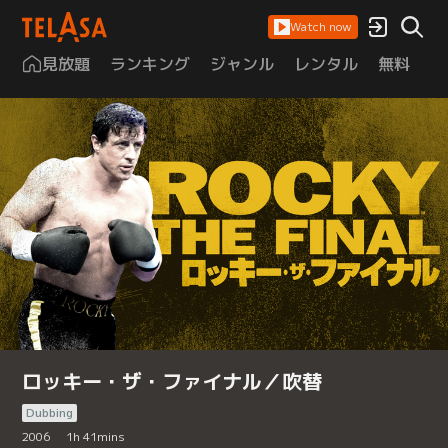
Watch now
見放題
ランキング
ジャンル
レンタル
無料
は
ロッキー・ザ・ファイナル／吹替
Dubbing
2006
1
h
41
mins