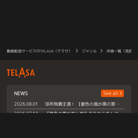
動画配信サービスのTELASA（テラサ）
ジャンル
洋画一覧（見放題
NEWS
See all
2026.08.01
浮所飛貴主演！ 【夏色の風が僕の家にやってきた】 本日よりテラサで独占配信スタート！
2026.07.18
『夏色の雲が恋と嵐をまきおこす』スペシャルメイキング 【Part1】2026年７月18日（土）23時30分～配信スタート！話題のシーンの裏側を大公開！豪華キャスト大集合！ 『武宮家 真夏の家族会議』開催！
2026.07.15
救命医・遥（今田）の《心揺さぶる過去》や、 麻酔科医・権野（船越英一郎）の《謎多きプライベート》など… 《知られざるエピソード》を独占配信！