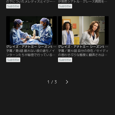
の下についたメレディスとイジー
が突然シアトル・グレース病院を去
は、カテーテルを使った患者の処置
った。その理由をカリーに尋ねたク
Subtitle
Subtitle
を担当。ところが心臓移植待ちのそ
リスティーナは、2人が恋仲だった
の患者は、かつてイジーがデニーの
と知って驚く。レクシーたちインタ
ために心臓を横取りした相手である
ーンの秘密の特訓がエスカレートし
ことが判明。動揺したイジーは病院
はじめる中、レクシーの腕にある縫
内でデニーの亡霊を見るようにな
合の練習の跡を見たクリスティーナ
る。デレクはメレディスと同居を始
は、レクシーに自殺願望があるので
めたものの、毎晩かかってくるクリ
はと疑う。デニーの亡霊が頻繁に現
スティーナからの電話に…。
れるようになり…。
グレイズ・アナトミー シーズン5 第09話／字幕
グレイズ・アナトミー シーズン5 第10話／字幕
字幕／第9話 眠れない夜の過ち／イ
字幕／第10話 自分の存在／セイディ
ンターンたちが秘密で行っている自
の思わせぶりな態度に翻弄されはじ
主練習がエスカレートし、インター
めるカリー。デレクから「レクシー
Subtitle
Subtitle
ンの1人であるセイディが実験台に
に近づくな」とクギを刺されてか
虫垂切除を試すことに。ところが開
ら、逆に彼女を意識してしまうスロ
腹してみるとセイディの虫垂は炎症
ーン。ジュニア・レジデント初の執
を起こしており、インターンたちは
刀医にはクリスティーナが選出され
大パニック。焦ったレクシーはクリ
るが、インターンたちが起こした事
1
スティーナとメレディスに助けを求
件の責任を負って対象外となり、そ
め、なんとか窮地を脱するもの
の代わりに自分の代理の執刀医を選
の…。
ぶ権利を与えられる。