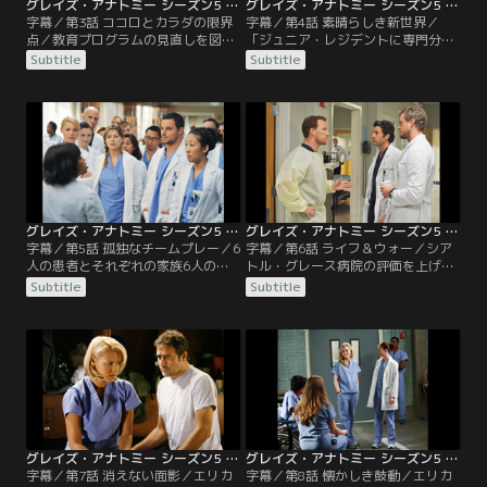
グレイズ・アナトミー シーズン5 第03話／字幕
グレイズ・アナトミー シーズン5 第04話／字幕
字幕／第3話 ココロとカラダの限界
字幕／第4話 素晴らしき新世界／
点／教育プログラムの見直しを図る
「ジュニア・レジデントに専門分野
部長の打ちたてた新しい方針によ
はなし」という新方針のもとで、患
Subtitle
Subtitle
り、3年目までのレジデンスは専門
者の強奪戦を繰り広げるイジーとア
分野を持たず、あらゆる分野の経験
レックス。先回りをしてイジーの患
を積むことに。自分が担当するはず
者にCT検査を行ったアレックスは予
だったオペをアレックスに奪われ、
想通り脳腫瘍を見つけ、オペに入る
クリスティーナは不満を募らせる。
権利を奪い取ってしまう。無事にイ
ジョージは部長の計らいで、インタ
ンターンの再試験に合格したジョー
ーンの再試験を受けることになる
ジが真っ先にメレディスたちに報告
が…。
している姿を見て…。
グレイズ・アナトミー シーズン5 第05話／字幕
グレイズ・アナトミー シーズン5 第06話／字幕
字幕／第5話 孤独なチームプレー／6
字幕／第6話 ライフ＆ウォー／シア
人の患者とそれぞれの家族6人の計
トル・グレース病院の評価を上げる
12人を対象とした腎臓のドミノ移植
ため、部長はハント少佐を外傷外科
Subtitle
Subtitle
が行われることになりシアトル・グ
のチーフに迎える。再び病院に現れ
レース病院の外科部門は総出で準備
た彼を見てクリスティーナはパニッ
にあたる。一方、メレディスとデレ
クに。ハントは救命法の実習を行う
クが行った臨床試験が、医学雑誌
が、その過激な手法にクリスティー
で“シェパード法”として取り上げら
ナやインターンたちは目を疑う。ド
れる。自分の名前がどこにも掲載さ
ミノ移植を成功させたベイリーの腕
れていなかったことに腹を立てたメ
を買った部長は、他の病院が手を引
レディスはデレクに抗議。
いた患者を受け入れ…。
グレイズ・アナトミー シーズン5 第07話／字幕
グレイズ・アナトミー シーズン5 第08話／字幕
字幕／第7話 消えない面影／エリカ
字幕／第8話 懐かしき鼓動／エリカ