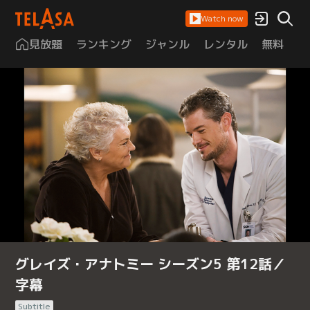
Watch now
見放題
ランキング
ジャンル
レンタル
無料
は
グレイズ・アナトミー シーズン5 第12話／
字幕
Subtitle