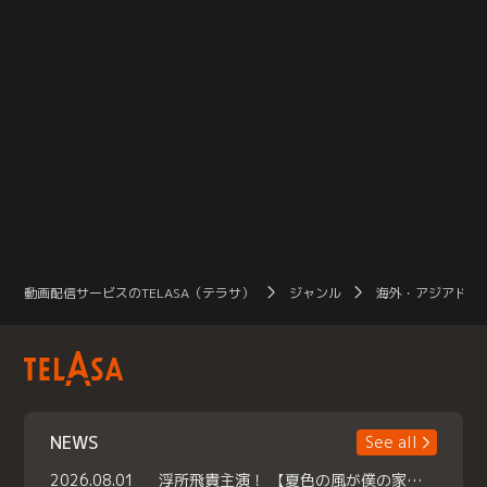
動画配信サービスのTELASA（テラサ）
ジャンル
海外・アジアドラ
NEWS
See all
2026.08.01
浮所飛貴主演！ 【夏色の風が僕の家にやってきた】 本日よりテラサで独占配信スタート！