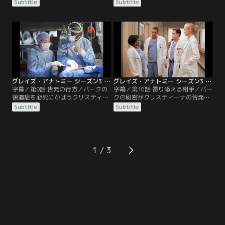
キャンプに出掛けるが、アレックス
果、食道ガンが見つかる。そして、
Subtitle
Subtitle
とジョージが喧嘩するなど予想外の
さらに心臓にも問題があることが発
旅になる。メレディスはマークの下
見され、まず心臓の手術を行うこと
につくことになり、デレクを忘れて
となる。当然のことながらバークが
再出発するよう諭される。アディソ
執刀医となるが、ジョージはキャン
ンはカリーと共に妊婦を担当。カリ
プの時にバークの手の震えを目撃し
ーはアディソンにマークと自分の一
ていたため、次第に不安にかられる
夜の関係を知らせ、気まずい思いを
ようになる。
する。
グレイズ・アナトミー シーズン3 第09話／字幕
グレイズ・アナトミー シーズン3 第10話／字幕
字幕／第9話 告発の行方／バークの
字幕／第10話 寄り添える相手／バー
後遺症を必死にかばうクリスティー
クの秘密がクリスティーナの告発に
ナは、心も体も限界に近づいてい
より発覚する。ベイリーは二人を処
Subtitle
Subtitle
た。ジョージがバークを父親の執刀
罰するよう詰め寄るが、リチャード
医からはずしたことを知り、秘密が
は医療過誤がなかったことを理由に
ばれたのではないかと疑心暗鬼にな
処罰を見送る。周囲のスタッフは納
る。そんな時バークはリチャードか
得できず二人を非難する。しかし二
ら、次期外科部長への昇進を打診さ
人が一番辛かったのは、お互いの裏
1
れる。真実を告げるべきか否か…こ
切りだった。デレクはバークの治療
れまでかばい合っていたバークとク
が万全でなかったことを知り、自信
リスティーナは激しく言い争う。
を失う。