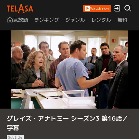
Watch now
見放題
ランキング
ジャンル
レンタル
無料
は
グレイズ・アナトミー シーズン3 第16話／
字幕
Subtitle