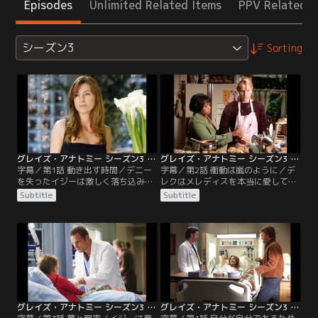
Episodes
Unlimited Related Items
PPV Related I
シーズン3
Sorting
グレイズ・アナトミー シーズン3 第01話／字幕
グレイズ・アナトミー シーズン3 第02話／字幕
字幕／第1話 動き出す時間／デニー
字幕／第2話 衝動は嵐のように／デ
を失ったイジーは激しく落ち込み、
レクはメレディスを本当に愛してい
閉じこもってしまう。メレディスと
る自分に気づき、アディソンと別れ
Subtitle
Subtitle
クリスティーナは心配し、彼女を元
る決心をする。アディソンは深く傷
気づけようとする。ある夫婦を診察
つき、夫婦別居の原因となったデレ
したデレクとジョージは、その患者
クの親友マークと再び一夜を過ご
夫婦が伝染病に感染していたため自
す。一方、メレディスはデレクかフ
分たちも隔離される。メレディスは
ィンかどちらを選ぶべきか答えを出
再びデレクと関係を持ったことをク
すことができずにいた。失意のあま
リスティーナに打ち明ける。
りひたすらマフィンを焼き続けるイ
ジーを見かね、同僚たちは…。
グレイズ・アナトミー シーズン3 第03話／字幕
グレイズ・アナトミー シーズン3 第04話／字幕