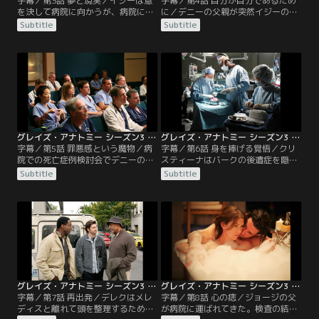
字幕／第3話 夢と現実／イジーは意
字幕／第4話 自分が自分であるため
を決して病院に向かうが、病院に入
に／デニーの父親が突然イジーの元
ることができなかった。バークもま
を訪れ、イジーはデニーの大きな愛
Subtitle
Subtitle
た復帰できないのではないかという
を再び知らされるのだった。メレデ
不安にさいなまれる。そんな彼を見
ィスは勤務中に倒れ、手術すること
てクリスティーナは手術の練習を進
になる、。メレディスは麻酔で朦朧
め、復帰を促す。また、カリーとの
としながらも、アディソンと初めて
関係に悩んだジョージはやっとの思
お互いの気持ちを正直にぶつけ合
いで、まだ一緒に住むには早いとカ
う。そんな中、マークがシアトル・
リーに告げ、彼女の怒りを買う。
グレイス病院に勤務することが正式
に決まり、一同が騒然となる。
グレイズ・アナトミー シーズン3 第05話／字幕
グレイズ・アナトミー シーズン3 第06話／字幕
字幕／第5話 罪悪感という魔物／病
字幕／第6話 身を捧げる覚悟／クリ
院での死亡症例検討会でデニーの症
スティーナはバークの後遺症を隠す
例が取り上げられ、バークとベイリ
ために、オペのスケジュールや執刀
Subtitle
Subtitle
ーは激しく非難される。バークはま
メンバー調べに奔走し、あれこれ画
だ手の震えが止まらず万全とは言え
策する。ベイリーはバークのオペに
なかったが、そのことはクリスティ
参加しようとするが、ボードから自
ーナと自分だけの秘密にしていた。
分の名前が消されていることに気付
デレクとアディソンはお互いの今後
き、バークが自分の能力を信用して
の身の振り方を決めていないまま、
いないのではと傷つく。ジョージは
離婚の手続きを進め始める
カリーと本気で付き合う覚悟を決
め、カリーに告白する。
グレイズ・アナトミー シーズン3 第07話／字幕
グレイズ・アナトミー シーズン3 第08話／字幕
字幕／第7話 再出発／デレクはメレ
字幕／第8話 心の痣／ジョージの父
ディスと離れて頭を整理するために
が病院に運ばれてきた。検査の結