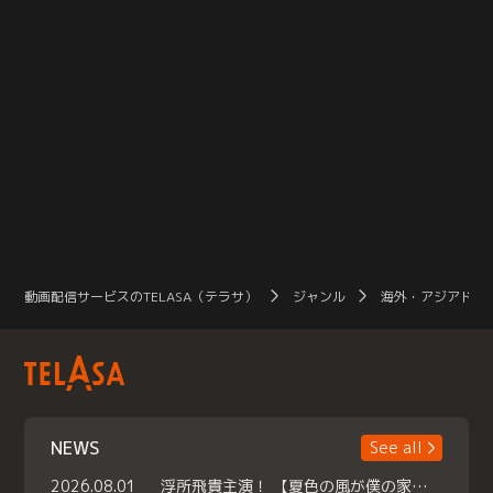
動画配信サービスのTELASA（テラサ）
ジャンル
海外・アジアドラ
NEWS
See all
2026.08.01
浮所飛貴主演！ 【夏色の風が僕の家にやってきた】 本日よりテラサで独占配信スタート！