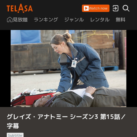
Watch now
見放題
ランキング
ジャンル
レンタル
無料
は
グレイズ・アナトミー シーズン3 第15話／
字幕
Subtitle