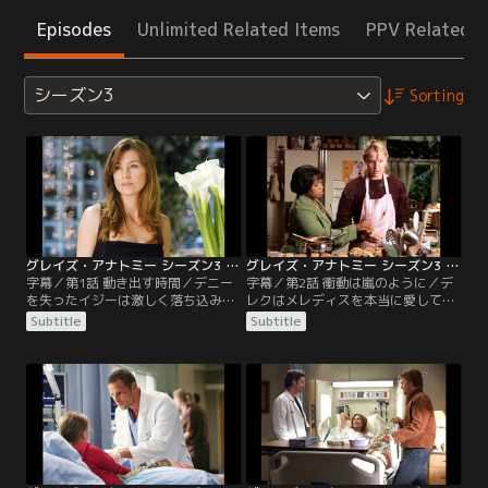
Episodes
Unlimited Related Items
PPV Related I
シーズン3
Sorting
グレイズ・アナトミー シーズン3 第01話／字幕
グレイズ・アナトミー シーズン3 第02話／字幕
字幕／第1話 動き出す時間／デニー
字幕／第2話 衝動は嵐のように／デ
を失ったイジーは激しく落ち込み、
レクはメレディスを本当に愛してい
閉じこもってしまう。メレディスと
る自分に気づき、アディソンと別れ
Subtitle
Subtitle
クリスティーナは心配し、彼女を元
る決心をする。アディソンは深く傷
気づけようとする。ある夫婦を診察
つき、夫婦別居の原因となったデレ
したデレクとジョージは、その患者
クの親友マークと再び一夜を過ご
夫婦が伝染病に感染していたため自
す。一方、メレディスはデレクかフ
分たちも隔離される。メレディスは
ィンかどちらを選ぶべきか答えを出
再びデレクと関係を持ったことをク
すことができずにいた。失意のあま
リスティーナに打ち明ける。
りひたすらマフィンを焼き続けるイ
ジーを見かね、同僚たちは…。