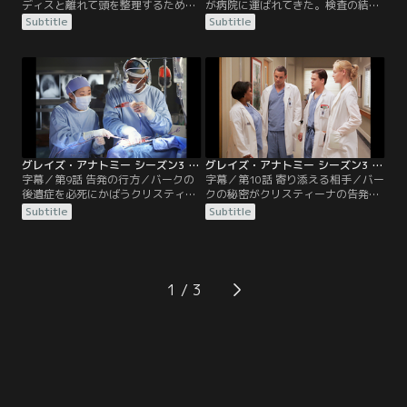
ディスと離れて頭を整理するために
が病院に運ばれてきた。検査の結
キャンプに出掛けるが、アレックス
果、食道ガンが見つかる。そして、
Subtitle
Subtitle
とジョージが喧嘩するなど予想外の
さらに心臓にも問題があることが発
旅になる。メレディスはマークの下
見され、まず心臓の手術を行うこと
につくことになり、デレクを忘れて
となる。当然のことながらバークが
再出発するよう諭される。アディソ
執刀医となるが、ジョージはキャン
ンはカリーと共に妊婦を担当。カリ
プの時にバークの手の震えを目撃し
ーはアディソンにマークと自分の一
ていたため、次第に不安にかられる
夜の関係を知らせ、気まずい思いを
ようになる。
する。
グレイズ・アナトミー シーズン3 第09話／字幕
グレイズ・アナトミー シーズン3 第10話／字幕
字幕／第9話 告発の行方／バークの
字幕／第10話 寄り添える相手／バー
後遺症を必死にかばうクリスティー
クの秘密がクリスティーナの告発に
ナは、心も体も限界に近づいてい
より発覚する。ベイリーは二人を処
Subtitle
Subtitle
た。ジョージがバークを父親の執刀
罰するよう詰め寄るが、リチャード
医からはずしたことを知り、秘密が
は医療過誤がなかったことを理由に
ばれたのではないかと疑心暗鬼にな
処罰を見送る。周囲のスタッフは納
る。そんな時バークはリチャードか
得できず二人を非難する。しかし二
ら、次期外科部長への昇進を打診さ
人が一番辛かったのは、お互いの裏
1
れる。真実を告げるべきか否か…こ
切りだった。デレクはバークの治療
れまでかばい合っていたバークとク
が万全でなかったことを知り、自信
リスティーナは激しく言い争う。
を失う。