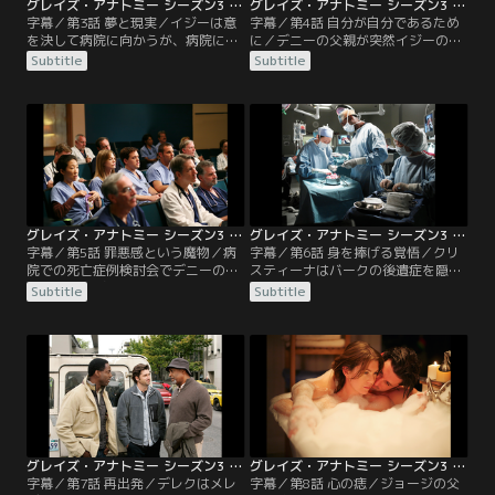
グレイズ・アナトミー シーズン3 第03話／字幕
グレイズ・アナトミー シーズン3 第04話／字幕
字幕／第3話 夢と現実／イジーは意
字幕／第4話 自分が自分であるため
を決して病院に向かうが、病院に入
に／デニーの父親が突然イジーの元
ることができなかった。バークもま
を訪れ、イジーはデニーの大きな愛
Subtitle
Subtitle
た復帰できないのではないかという
を再び知らされるのだった。メレデ
不安にさいなまれる。そんな彼を見
ィスは勤務中に倒れ、手術すること
てクリスティーナは手術の練習を進
になる、。メレディスは麻酔で朦朧
め、復帰を促す。また、カリーとの
としながらも、アディソンと初めて
関係に悩んだジョージはやっとの思
お互いの気持ちを正直にぶつけ合
いで、まだ一緒に住むには早いとカ
う。そんな中、マークがシアトル・
リーに告げ、彼女の怒りを買う。
グレイス病院に勤務することが正式
に決まり、一同が騒然となる。
グレイズ・アナトミー シーズン3 第05話／字幕
グレイズ・アナトミー シーズン3 第06話／字幕
字幕／第5話 罪悪感という魔物／病
字幕／第6話 身を捧げる覚悟／クリ
院での死亡症例検討会でデニーの症
スティーナはバークの後遺症を隠す
例が取り上げられ、バークとベイリ
ために、オペのスケジュールや執刀
Subtitle
Subtitle
ーは激しく非難される。バークはま
メンバー調べに奔走し、あれこれ画
だ手の震えが止まらず万全とは言え
策する。ベイリーはバークのオペに
なかったが、そのことはクリスティ
参加しようとするが、ボードから自
ーナと自分だけの秘密にしていた。
分の名前が消されていることに気付
デレクとアディソンはお互いの今後
き、バークが自分の能力を信用して
の身の振り方を決めていないまま、
いないのではと傷つく。ジョージは
離婚の手続きを進め始める
カリーと本気で付き合う覚悟を決
め、カリーに告白する。
グレイズ・アナトミー シーズン3 第07話／字幕
グレイズ・アナトミー シーズン3 第08話／字幕
字幕／第7話 再出発／デレクはメレ
字幕／第8話 心の痣／ジョージの父