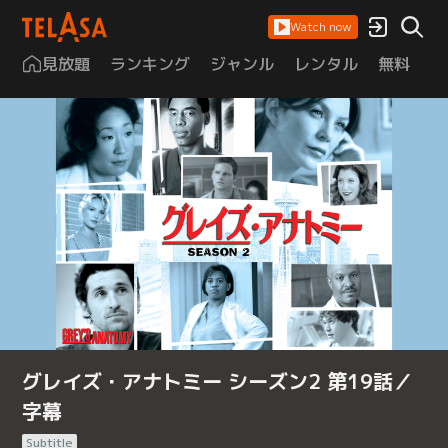
Watch now
見放題
ランキング
ジャンル
レンタル
無料
は
グレイズ・アナトミー シーズン2 第19話／
字幕
Subtitle