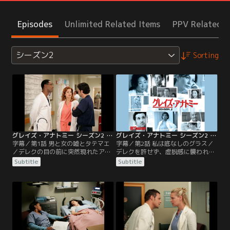
Episodes
Unlimited Related Items
PPV Related I
シーズン2
Sorting
グレイズ・アナトミー シーズン2 第01話／字幕
グレイズ・アナトミー シーズン2 第02話／字幕
字幕／第1話 男と女の嘘とタテマエ
字幕／第2話 私は底なしのグラス／
／デレクの目の前に突然現れたアデ
デレクを許せず、虚脱感に襲われて
ィソン。リチャードの要請で、シア
いるメレディス。同僚のバークに突
Subtitle
Subtitle
トル・グレース病院の入院患者を担
然別れを告げられて、怒りに冷静さ
当するため街に来たのだった。その
を失っているクリスティーナと、二
入院患者ジュリーは妊婦で、双子の
日酔いの朝を迎える。病院に交通事
血管が胎盤内で結合したTTTSという
故のけが人が運び込まれる。無謀運
病気だった。メレディスはアディソ
転で事故を起こした運転手ボブ・シ
ンとジュリーを担当する事になり、
ーバートは重傷、移植を待っている
気まずい思いをする。
ほど悪かった肝臓が損傷を受けてお
り…。