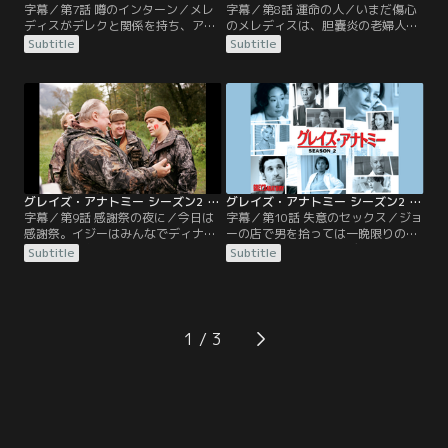
字幕／第7話 噂のインターン／メレ
字幕／第8話 運命の人／いまだ傷心
ディスがデレクと関係を持ち、アデ
のメレディスは、胆嚢炎の老婦人エ
ィソンが現れて捨てられた事を、今
ズミを担当する。エズミと夫ジェド
Subtitle
Subtitle
や病院中の人間が知っていた。冷や
はまさにオシドリ夫婦だったが、エ
やかな視線と心ない言葉に必死で耐
ズミが胆嚢ガンで余命半年と判明。
えるメレディス。クリスティーナと
2人はそれぞれ互いを思いやり、事
イジーは彼女を励まそうと、精神科
実を知らせないようメレディスに頼
からシェーンという男性患者を「盗
む。メレディスは医師の務めとして
んで」来る。彼は妊婦のごとく腹が
エズミに告知するが、本人には知ら
膨らんでいた。
せていないとジェドに嘘をつく。
グレイズ・アナトミー シーズン2 第09話／字幕
グレイズ・アナトミー シーズン2 第10話／字幕
字幕／第9話 感謝祭の夜に／今日は
字幕／第10話 失意のセックス／ジョ
感謝祭。イジーはみんなでディナー
ーの店で男を拾っては一晩限りの情
を作って祝おうと張り切るが、そん
事を楽しんでいるメレディス。とこ
Subtitle
Subtitle
な気分になれないメレディスは仕事
ろが今回の相手スティーブがペニス
に出る。病院にはベイリー、リチャ
が勃起したまま戻らないと病院へや
ード、アレックスもそれぞれの事情
ってくる。密かに原因を探ろうとし
から仕事に出てきていた。アディソ
たがベイリーに見つかり、あらゆる
ンに今夜セックスしようと持ちかけ
処置を試すが効果なく、残る可能性
1
られ戸惑うデレクも。他の病院から
は神経の問題だとデレクが呼ばれ
ケントという医師も応援に来ていた
て、メレディスは悪夢のような気ま
が…。
ずさを味わうことに。