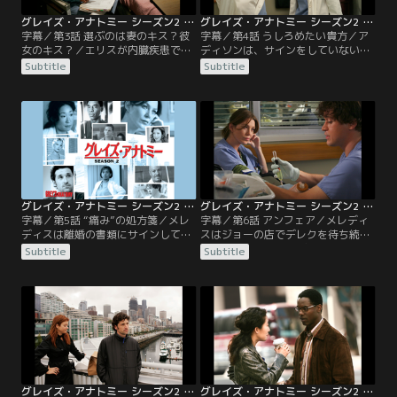
グレイズ・アナトミー シーズン2 第03話／字幕
グレイズ・アナトミー シーズン2 第04話／字幕
字幕／第3話 選ぶのは妻のキス？彼
字幕／第4話 うしろめたい貴方／ア
女のキス？／エリスが内臓疾患で病
ディソンは、サインをしていない状
院に担ぎ込まれてくる。母親の秘密
態の離婚申請書をデレクに渡し、彼
Subtitle
Subtitle
が思わぬ形で暴露され、メレディス
に決断をゆだねる。デレクから離婚
は顔面蒼白。ジョージが担当につく
するつもりだと聞き、ホッとするメ
が、自分は現役の医者だと思ってい
レディス。それでもアディソンの存
るエリスは彼を夫のザッチと勘違い
在は脅威だった。メレディスは、ベ
して当り散らす。メレディスは気遣
イリーとのう胞性線維症の青年ジェ
う周囲に大丈夫だと言い張るが、ベ
レマイアを担当。彼はベイリーがイ
イリーに一日雑用につくよう命じら
ンターン時代に初めて担当した患者
れる。
だった。
グレイズ・アナトミー シーズン2 第05話／字幕
グレイズ・アナトミー シーズン2 第06話／字幕
字幕／第5話 “痛み”の処方箋／メレ
字幕／第6話 アンフェア／メレディ
ディスは離婚の書類にサインしてい
スはジョーの店でデレクを待ち続け
ない事に怒り、もう別れるから好き
ながらテキーラをかぶ飲み。諦めか
Subtitle
Subtitle
に決めろと告げる。デレクととも
けたころ、周囲の友人らのポケベル
に、脊髄の腫瘍で背中に激痛があり
が一斉に鳴り出す。列車の脱線事故
脚の麻痺が始まっているアンナを担
が起きたのだ。病院に戻るとそこは
当するが、彼女はモン族で、魂の一
けが人の山。遅れて店から戻ったタ
部が欠けているから病になったと信
イラーに店へデレクがやってきた事
じており、まじない師を病院に呼ん
を聞いたとき、当のデレクが姿を見
で癒しの儀式を行うことになる。
せるが、謎めいたうなずきだけ向け
て彼は去っていく。
グレイズ・アナトミー シーズン2 第07話／字幕
グレイズ・アナトミー シーズン2 第08話／字幕