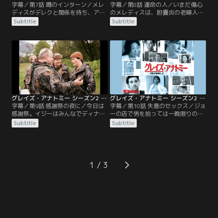
字幕／第7話 噂のインターン／メレ
字幕／第8話 運命の人／いまだ傷心
ディスがデレクと関係を持ち、アデ
のメレディスは、胆嚢炎の老婦人エ
ィソンが現れて捨てられた事を、今
ズミを担当する。エズミと夫ジェド
Subtitle
Subtitle
や病院中の人間が知っていた。冷や
はまさにオシドリ夫婦だったが、エ
やかな視線と心ない言葉に必死で耐
ズミが胆嚢ガンで余命半年と判明。
えるメレディス。クリスティーナと
2人はそれぞれ互いを思いやり、事
イジーは彼女を励まそうと、精神科
実を知らせないようメレディスに頼
からシェーンという男性患者を「盗
む。メレディスは医師の務めとして
んで」来る。彼は妊婦のごとく腹が
エズミに告知するが、本人には知ら
膨らんでいた。
せていないとジェドに嘘をつく。
グレイズ・アナトミー シーズン2 第09話／字幕
グレイズ・アナトミー シーズン2 第10話／字幕
字幕／第9話 感謝祭の夜に／今日は
字幕／第10話 失意のセックス／ジョ
感謝祭。イジーはみんなでディナー
ーの店で男を拾っては一晩限りの情
を作って祝おうと張り切るが、そん
事を楽しんでいるメレディス。とこ
Subtitle
Subtitle
な気分になれないメレディスは仕事
ろが今回の相手スティーブがペニス
に出る。病院にはベイリー、リチャ
が勃起したまま戻らないと病院へや
ード、アレックスもそれぞれの事情
ってくる。密かに原因を探ろうとし
から仕事に出てきていた。アディソ
たがベイリーに見つかり、あらゆる
ンに今夜セックスしようと持ちかけ
処置を試すが効果なく、残る可能性
1
られ戸惑うデレクも。他の病院から
は神経の問題だとデレクが呼ばれ
ケントという医師も応援に来ていた
て、メレディスは悪夢のような気ま
が…。
ずさを味わうことに。