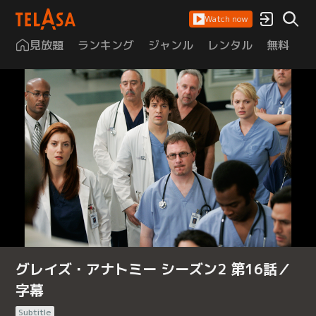
Watch now
見放題
ランキング
ジャンル
レンタル
無料
は
グレイズ・アナトミー シーズン2 第16話／
字幕
Subtitle