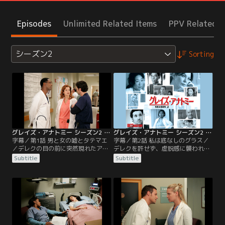
Episodes
Unlimited Related Items
PPV Related I
シーズン2
Sorting
グレイズ・アナトミー シーズン2 第01話／字幕
グレイズ・アナトミー シーズン2 第02話／字幕
字幕／第1話 男と女の嘘とタテマエ
字幕／第2話 私は底なしのグラス／
／デレクの目の前に突然現れたアデ
デレクを許せず、虚脱感に襲われて
ィソン。リチャードの要請で、シア
いるメレディス。同僚のバークに突
Subtitle
Subtitle
トル・グレース病院の入院患者を担
然別れを告げられて、怒りに冷静さ
当するため街に来たのだった。その
を失っているクリスティーナと、二
入院患者ジュリーは妊婦で、双子の
日酔いの朝を迎える。病院に交通事
血管が胎盤内で結合したTTTSという
故のけが人が運び込まれる。無謀運
病気だった。メレディスはアディソ
転で事故を起こした運転手ボブ・シ
ンとジュリーを担当する事になり、
ーバートは重傷、移植を待っている
気まずい思いをする。
ほど悪かった肝臓が損傷を受けてお
り…。