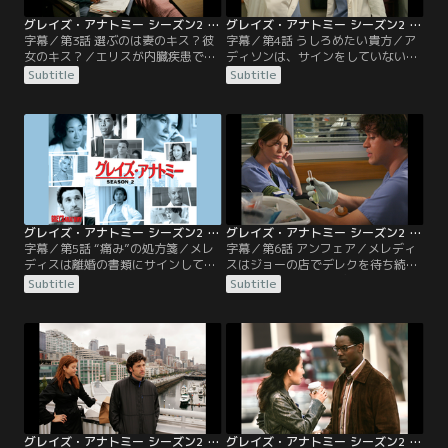
グレイズ・アナトミー シーズン2 第03話／字幕
グレイズ・アナトミー シーズン2 第04話／字幕
字幕／第3話 選ぶのは妻のキス？彼
字幕／第4話 うしろめたい貴方／ア
女のキス？／エリスが内臓疾患で病
ディソンは、サインをしていない状
院に担ぎ込まれてくる。母親の秘密
態の離婚申請書をデレクに渡し、彼
Subtitle
Subtitle
が思わぬ形で暴露され、メレディス
に決断をゆだねる。デレクから離婚
は顔面蒼白。ジョージが担当につく
するつもりだと聞き、ホッとするメ
が、自分は現役の医者だと思ってい
レディス。それでもアディソンの存
るエリスは彼を夫のザッチと勘違い
在は脅威だった。メレディスは、ベ
して当り散らす。メレディスは気遣
イリーとのう胞性線維症の青年ジェ
う周囲に大丈夫だと言い張るが、ベ
レマイアを担当。彼はベイリーがイ
イリーに一日雑用につくよう命じら
ンターン時代に初めて担当した患者
れる。
だった。
グレイズ・アナトミー シーズン2 第05話／字幕
グレイズ・アナトミー シーズン2 第06話／字幕
字幕／第5話 “痛み”の処方箋／メレ
字幕／第6話 アンフェア／メレディ
ディスは離婚の書類にサインしてい
スはジョーの店でデレクを待ち続け
ない事に怒り、もう別れるから好き
ながらテキーラをかぶ飲み。諦めか
Subtitle
Subtitle
に決めろと告げる。デレクととも
けたころ、周囲の友人らのポケベル
に、脊髄の腫瘍で背中に激痛があり
が一斉に鳴り出す。列車の脱線事故
脚の麻痺が始まっているアンナを担
が起きたのだ。病院に戻るとそこは
当するが、彼女はモン族で、魂の一
けが人の山。遅れて店から戻ったタ
部が欠けているから病になったと信
イラーに店へデレクがやってきた事
じており、まじない師を病院に呼ん
を聞いたとき、当のデレクが姿を見
で癒しの儀式を行うことになる。
せるが、謎めいたうなずきだけ向け
て彼は去っていく。
グレイズ・アナトミー シーズン2 第07話／字幕
グレイズ・アナトミー シーズン2 第08話／字幕