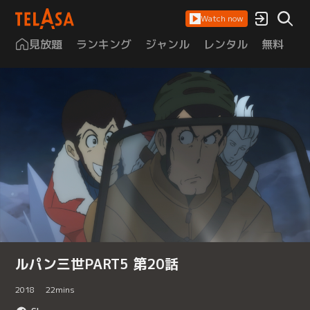
Watch now
見放題
ランキング
ジャンル
レンタル
無料
は
ルパン三世PART5 第20話
2018
22
mins