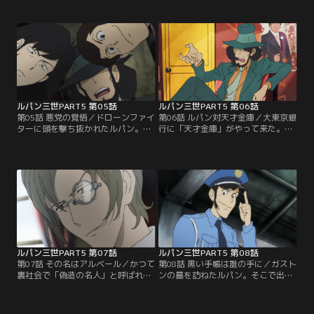
殺し屋オールスター。彼らはマルコ
パンとアミを車に乗せて走り出す。
ポーロの幹部が始めた新しいネット
銭形のおかげで窮地を脱したかと思
ゲーム「ハッピー・デス・デイ」の
いきや、突如、上空から襲い来る銃
参加者だった。アミはハッキングで
撃。金に目がくらんだ軍人が、ルパ
ルパンのピンチを救うが、殺し屋に
ンを消そうと襲ってきたのだ。ルパ
撃たれ、傷を負う。次元と五ェ門も
ン達は車を捨て、歩いて砂漠を超え
同時に襲われていたことを知ったル
ることに…。銭形との暑苦しい逃避
パンは…。
行が始まった。
ルパン三世PART5 第05話
ルパン三世PART5 第06話
第05話 悪党の覚悟／ドローンファイ
第06話 ルパン対天才金庫／大東京銀
ターに頭を撃ち抜かれたルパン。タ
行に「天才金庫」がやって来た。町
ーゲットの死亡によって、ルパン・
工場の発明家・ヒラメキ兄弟が開発
ゲームは終息する…。月日は流れ、
した金庫で、開ける人間の頭脳の力
人々がゲームのことを忘れ始めた頃-
「脳力」を測定する機能がある。そ
-ルパン専任を解かれ、異動となった
れも、脳力が「0」にならないと、
銭形はアミと共に暮らしていた。そ
絶対開かない仕組みなのだ。ルパン
んな中、アミのもとを訪ねて来る五
は不二子や次元に焚き付けられ、金
ェ門。伝言を受け、アミは因縁の相
庫に挑戦する羽目に。しかし、ルパ
手・マルコポーロの幹部へ会いに行
ンの脳力はなんと「300」！天才ル
く。
パンは果たしてどう出る？
ルパン三世PART5 第07話
ルパン三世PART5 第08話
第07話 その名はアルベール／かつて
第08話 黒い手帳は誰の手に／ガスト
裏社会で「偽造の名人」と呼ばれて
ンの墓を訪ねたルパン。そこで出会
いた男・ガストン。自分の孫が描い
った老人・カミーユと酒場で盃を交
た絵に、ピカソのサインを偽造した
わしていると、店の電話が鳴った。
ら、大富豪ミスターBに買われてし
相手は死んだはずのガストン--その