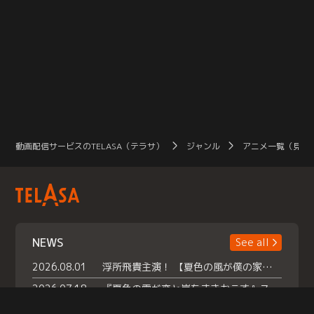
動画配信サービスのTELASA（テラサ）
ジャンル
アニメ一覧（見放
NEWS
See all
2026.08.01
浮所飛貴主演！ 【夏色の風が僕の家にやってきた】 本日よりテラサで独占配信スタート！
2026.07.18
『夏色の雲が恋と嵐をまきおこす』スペシャルメイキング 【Part1】2026年７月18日（土）23時30分～配信スタート！話題のシーンの裏側を大公開！豪華キャスト大集合！ 『武宮家 真夏の家族会議』開催！
2026.07.15
救命医・遥（今田）の《心揺さぶる過去》や、 麻酔科医・権野（船越英一郎）の《謎多きプライベート》など… 《知られざるエピソード》を独占配信！