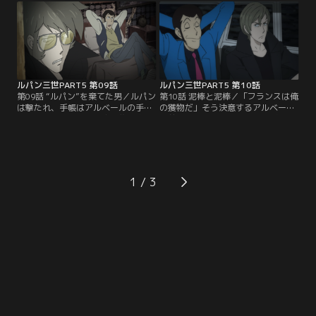
まったのだという。絵を取り返す依
声の主がアルベールだと見破ったル
頼を受けたルパンは、首尾よくそれ
パンだったが、酒場は突如、治安総
を盗み出す。しかし、手に入れた絵
局の襲撃に遭う。一連の事件とカミ
は異様なまでに本物のピカソに似て
ーユの関係とは？アルベールとは何
いた…。ルパンは、依頼に隠された
者なのか？黒い手帳を巡り、謎が新
真相を探ることにする。
たな謎を呼ぶ。
ルパン三世PART5 第09話
ルパン三世PART5 第10話
第09話 “ルパン”を棄てた男／ルパン
第10話 泥棒と泥棒／「フランスは俺
は撃たれ、手帳はアルベールの手
の獲物だ」そう決意するアルベール
に。しかし、そこへ刺客が襲い掛か
の前に現れたルパン。二人はギョー
り、アルベールもまた、ジョゼに手
ムへの尋問のすえ、ジョゼが企てた
帳を奪われてしまう。ルパンは次元
恐ろしい陰謀の真相を知る。ルパン
と五ェ門に介抱され、一命をとりと
はアルベール--かつての泥棒仲間と
める。ルパンが語るアルベールとの
共に、ジョゼの根城へ向かうこと
過去--。若き日のルパンとアルベー
に。襲い来る追手の始末を次元、五
1
ルがどういう関係だったのか…。同
ェ門に任せながら、ルパンとアルベ
じ頃、手帳を手にしたジョゼは、不
ールは、いよいよ敵の本拠地へと辿
穏な動きを見せ始める。
り着く。