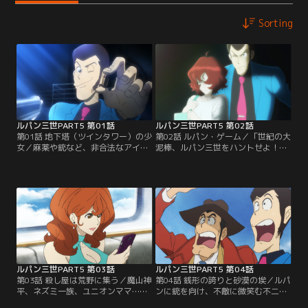
Sorting
ルパン三世PART5 第01話
ルパン三世PART5 第02話
第01話 地下塔（ツインタワー）の少
第02話 ルパン・ゲーム／「世紀の大
女／麻薬や銃など、非合法なアイテ
泥棒、ルパン三世をハントせよ！」
ムを買える裏の通販サイト「マルコ
マルコポーロ幹部の罠により、ルパ
ポーロ」。そのサイトが取引で稼い
ン・ゲームが始まった。世界中の
だデジタル通貨が、今回のルパンの
人々から追われることになったルパ
ターゲット。デジタル通貨を盗み出
ン。空港では警察だけでなく、一般
すには鍵が必要であり、ルパンは厳
人にまでも監視され、まったく身動
重な警備の巨大サーバー施設、通称
きが取れない。飛行機を盗もうとし
「ツインタワー」に侵入する。ルパ
ても、銭形に読まれてしまい…。ル
ンを出迎えた鍵の番人は、凄腕ハッ
パンはルパン・ゲームから無事逃げ
カーの少女「アミ」だった。
切ることができるのか？
ルパン三世PART5 第03話
ルパン三世PART5 第04話
第03話 殺し屋は荒野に集う／魔山神
第04話 銭形の誇りと砂漠の埃／ルパ
平、ネズミ一族、ユニオンママ…。
ンに銃を向け、不敵に微笑む不二
突如、ルパンに襲いかかる、東西の
子。しかし、そこに銭形が現れ、ル