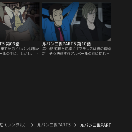
んだ軍人が、ルパンを消
となった銭形はアミと共に暮らしていた。
のだ。ルパン達は車を捨
そんな中、アミのもとを訪ねて来る五ェ
超えることに…。銭形と
門。伝言を受け、アミは因縁の相手・マル
が始まった。
コポーロの幹部へ会いに行く。
5 第09話
ルパン三世PART5 第10話
”を棄てた男／ルパンは撃た
第10話 泥棒と泥棒／「フランスは俺の獲物
ールの手に。しかし、そ
だ」そう決意するアルベールの前に現れた
かり、アルベールもま
ルパン。二人はギョームへの尋問のすえ、
を奪われてしまう。ルパ
ジョゼが企てた恐ろしい陰謀の真相を知
に介抱され、一命をとり
る。ルパンはアルベール--かつての泥棒仲
語るアルベールとの過去-
間と共に、ジョゼの根城へ向かうことに。
ンとアルベールがどういう
襲い来る追手の始末を次元、五ェ門に任せ
。同じ頃、手帳を手にし
ながら、ルパンとアルベールは、いよいよ
な動きを見せ始める。
敵の本拠地へと辿り着く。
覧（レンタル）
ルパン三世PART5
ルパン三世PART5 第13話