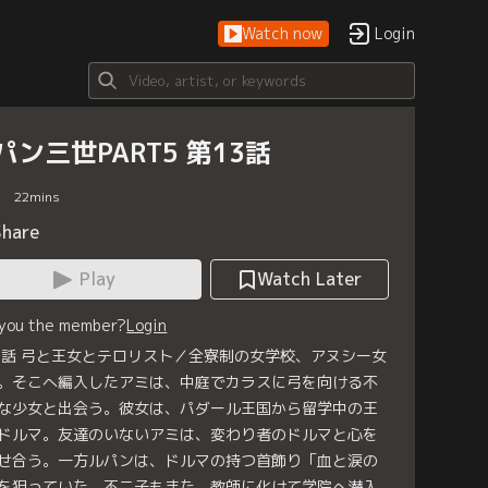
Watch now
Login
パン三世PART5 第13話
22
mins
Share
Play
Watch Later
 you the member?
Login
3話 弓と王女とテロリスト／全寮制の女学校、アヌシー女
。そこへ編入したアミは、中庭でカラスに弓を向ける不
な少女と出会う。彼女は、パダール王国から留学中の王
ドルマ。友達のいないアミは、変わり者のドルマと心を
せ合う。一方ルパンは、ドルマの持つ首飾り「血と涙の
を狙っていた。不二子もまた、教師に化けて学院へ潜入