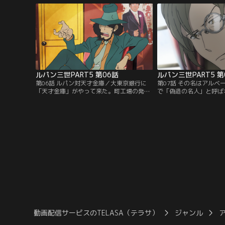
出すには鍵が必要であり、ルパンは厳重な
人にまでも監視され、ま
警備の巨大サーバー施設、通称「ツインタ
れない。飛行機を盗もう
ワー」に侵入する。ルパンを出迎えた鍵の
読まれてしまい…。ルパ
番人は、凄腕ハッカーの少女「アミ」だっ
ムから無事逃げ切ること
た。
ルパン三世PART5 第06話
ルパン三世PART5 第
第06話 ルパン対天才金庫／大東京銀行に
第07話 その名はアルベ
「天才金庫」がやって来た。町工場の発明
で「偽造の名人」と呼ば
家・ヒラメキ兄弟が開発した金庫で、開け
トン。自分の孫が描いた
る人間の頭脳の力「脳力」を測定する機能
インを偽造したら、大富
がある。それも、脳力が「0」にならない
われてしまったのだとい
と、絶対開かない仕組みなのだ。ルパンは
依頼を受けたルパンは、
不二子や次元に焚き付けられ、金庫に挑戦
み出す。しかし、手に入
する羽目に。しかし、ルパンの脳力はなん
でに本物のピカソに似て
と「300」！天才ルパンは果たしてどう出
は、依頼に隠された真相
る？
る。
動画配信サービスのTELASA（テラサ）
ジャンル