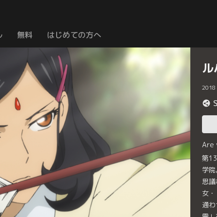
ル
無料
はじめての方へ
ル
2018
Are
第1
学院
思議
女・
通わ
雫」