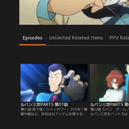
Episodes
Unlimited Related Items
PPV Rel
ルパン三世PART5 第01話
ルパン三世PART5 第
第01話 地下塔（ツインタワー）の少女／麻
第02話 ルパン・ゲーム
薬や銃など、非合法なアイテムを買える裏
ルパン三世をハントせよ
の通販サイト「マルコポーロ」。そのサイ
幹部の罠により、ルパン
トが取引で稼いだデジタル通貨が、今回の
た。世界中の人々から追
ルパンのターゲット。デジタル通貨を盗み
たルパン。空港では警察