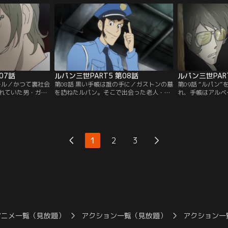
ったく身動きが取
イ」の参加者だった。アミはハッキングで
撃。金に目がくら
としても、銭形に
ルパンのピンチを救うが、殺し屋に撃た
そうと襲ってきた
ンはルパン・ゲー
れ、傷を負う。次元と五ェ門も同時に襲わ
て、歩いて砂漠を
ができるのか？
れていたことを知ったルパンは…。
の暑苦しい逃避行
07話
ルパン三世PART5 第08話
ルパン三世PART
ール／かつて裏社会
第08話 黒い手帳は誰の手に／ガストンの墓
第09話 “ルパン
れていた男・ガス
を訪ねたルパン。そこで出会った老人・カ
れ、手帳はアルベ
絵に、ピカソのサ
ミーユと酒場で盃を交わしていると、店の
こへ刺客が襲い掛
豪ミスターBに買
電話が鳴った。相手は死んだはずのガスト
た、ジョゼに手帳
う。絵を取り返す
ン--その声の主がアルベールだと見破った
ンは次元と五ェ門
首尾よくそれを盗
ルパンだったが、酒場は突如、治安総局の
とめる。ルパンが
れた絵は異様なま
襲撃に遭う。一連の事件とカミーユの関係
-。若き日のルパ
1
2
3
いた…。ルパン
とは？アルベールとは何者なのか？黒い手
関係だったのか…
を探ることにす
帳を巡り、謎が新たな謎を呼ぶ。
たジョゼは、不穏
アニメ一覧（見放題）
アクション一覧（見放題）
アクション一