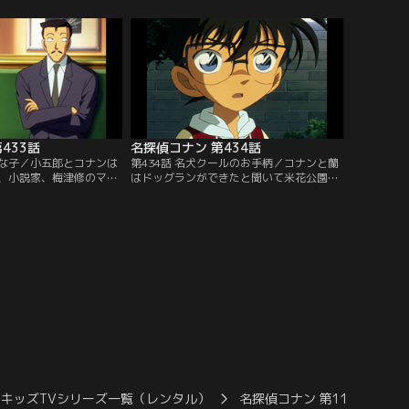
レクション」にて3/14
三角の車を発見し、運転席には安美の姿。
中です。ご加入の方は見放
だが、窓ガラスはガムテープで目張りさ
聴ください。／第428話
れ、助手席の下には七輪が置かれていた。
後編）／13年前、国友淳
三角はドアを開けて安美を助け出すが、す
事故で…。
でに彼女は息をしていなかった…。
433話
名探偵コナン 第434話
変な子／小五郎とコナンは
第434話 名犬クールのお手柄／コナンと蘭
、小説家、梅津修のマン
はドッグランができたと聞いて米花公園
、修の息子、隆が金をせ
へ。そこでムサシの飼い主、堤英輔、美里
いた。帰り道、秘書の三
夫妻とクールを飼う八木沢浩、まなみ夫妻
ぎ足でやってくる。隆が
と仲良くなる。コナンらが帰宅すると中谷
に戻るという。そして、
頼子が隣の家の犬が怖いと小五郎に相談し
のスペアキーで部屋に入
ていた。数日後、堤と美里が帰宅すると、
が笏を上下逆に持って死
庭からムサシが狂ったように吠える声と頼
子の叫び声が聞こえてくる。
キッズTVシリーズ一覧（レンタル）
名探偵コナン 第11シーズン