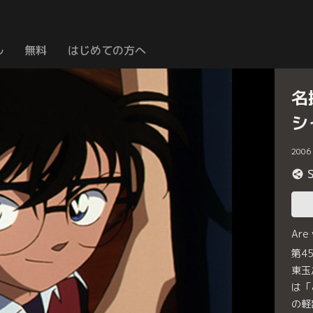
ル
無料
はじめての方へ
名
シ
2006
Are
第4
東玉
は「
の軽