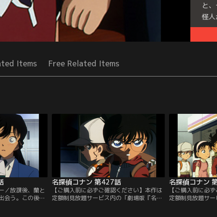
と、
怪人
Seri
ated Items
Free Related Items
話
名探偵コナン 第427話
名探偵コナン 第
ター／放課後、蘭と
【ご購入前に必ずご確認ください】本作は
【ご購入前に必ず
出会う。この後、
定額制見放題サービス内の「劇場版『名探
定額制見放題サー
の相談に乗る事
偵コナン ハイウェイの堕天使』公開記念！
偵コナン ハイウ
中に侵入した形跡
TVシリーズ特別配信 絆と秩序の捜査録！
TVシリーズ特別