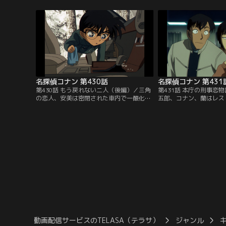
宅マンションへ向かう。コナンはチャイム
があったという。ゆり子
が鳴った時の音を拾うため、玄関に盗聴器
レターを貰った事も告白
を仕掛ける。コナンが盗聴器の回収に向か
見せてもらった蘭と園子
う途中、集音器から黒の組織のボスが使う
送った相手を見て驚く。
「七つの子」のメロディーが聞こえてく
入口で目撃した男だった
る。
名探偵コナン 第430話
名探偵コナン 第431
第430話 もう戻れない二人（後編）／三角
第431話 本庁の刑事恋
の恋人、安美は密閉された車内で一酸化炭
五郎、コナン、蘭はレス
素中毒死していた。山村刑事は安美の死を
葉刑事、高木刑事と偶然
自殺と考える。車内にあったバッグの中身
は合コンに参加するらし
は、車に付属するシガーライターと本日発
将史と合流する。この後
売の小説。安美は三角にタバコを吸わせな
ている江本の姉、彩が家
いようにシガーライターをよく隠したとい
弟、浩太が心配なので帰
うのだ。タバコと聞いて何かを閃いたコナ
が心配するには理由があ
ンは三角の車の灰皿を確認する。
急いで彩と将史の自宅へ
動画配信サービスのTELASA（テラサ）
ジャンル