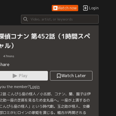
Watch now
Login
探偵コナン 第452話（1時間スペ
ャル）
47
mins
Share
Play
Watch Later
 you the member?
Login
52話 こんぴら座の怪人／小五郎、コナン、蘭、園子は伊
之助一座の芝居を見るため金丸座へ。一座が上演するの
こんぴら座の怪人」という時代劇。玉之助が怪人、女優
部ロミがヒロインの歌姫を演じる。稽古が再開される