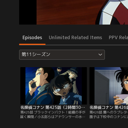
Episodes
Unlimited Related Items
PPV Rel
第11シーズン
名探偵コナン 第425話（2時間30分スペシャル）
名探偵コナン 第426
第425話 ブラックインパクト！組織の手が
第426話 蘭へのラブレ
届く瞬間／小五郎らはアナウンサーの水無
園子は下校中のコナンに
怜奈を紹介される。怜奈はピンポンダッシ
コナンたちは遠野ゆり子
ュに困っていると小五郎に相談。怜奈の自
に。留守中に誰かが家の