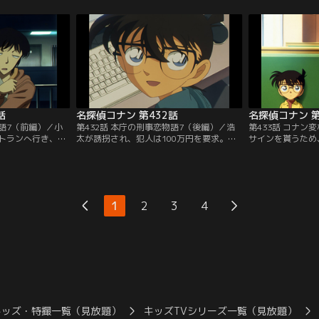
は高校時代にラブ
警察学校＆警視庁セレクション」にて3/14
警察学校＆警視庁セ
。卒業アルバムを
～8/31まで配信中です。ご加入の方は見放
～8/31まで配信
は、ラブレターを
題ページよりご視聴ください。／第427話
題ページよりご視
その男は体育館の
超秘密の通学路（前編）／小五郎は国友家
超秘密の通学路（
。
の執事、赤塚賢造から…。
大の船が沈む海難
話
名探偵コナン 第432話
名探偵コナン 第
物語7（前編）／小
第432話 本庁の刑事恋物語7（後編）／浩
第433話 コナン
トランへ行き、千
太が誘拐され、犯人は100万円を要求。コ
サインを貰うため
会う。千葉と高木
ナンは合コンを欠席した六田卓児、引屋門
ションを訪ねると
く、主催者の江本
成、佐塚良兼の誰かが犯人と推理する。警
びりに来て揉めて
、合コンに参加し
察は誘拐事件として捜査を開始。その後、
上透が一方から急
で待つ5歳の従
浩太が帰ってきた。将史は浩太が無事に帰
心配でマンション
ると言い出す。彩
ってきたため、誘拐事件をイタズラで片付
小五郎らが管理人
1
2
3
4
った。コナンらは
けようとする。高木は帰宅した浩太の靴下
ると、仰向けの隆
向かうが…。
が濡れている事に気付く…。
んでいた…。
キッズ・特撮一覧（見放題）
キッズTVシリーズ一覧（見放題）