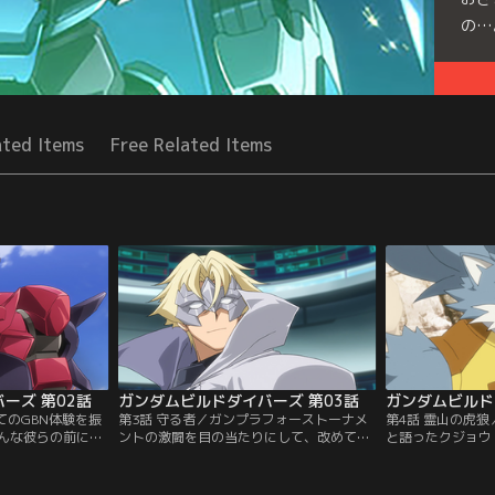
の…
Seri
ated Items
Free Related Items
ーズ 第02話
ガンダムビルドダイバーズ 第03話
ガンダムビルド
てのGBN体験を振
第3話 守る者／ガンプラフォーストーナメ
第4話 霊山の虎狼
んな彼らの前にサ
ントの激闘を目の当たりにして、改めてチ
と語ったクジョウ
モモカが現れる
ャンピオンへの強い憧れを再確認したリ
としてのスケール
められない。再び電
ク。ユキオと共に、それぞれが用意した新
ク。少しでもチャ
ョン）にダイブし
たな武器を試そうとする。そんな2人に感
は、何をすれば良