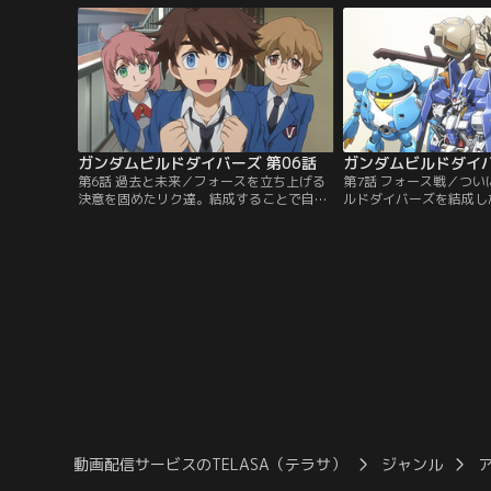
初めて歩く電脳仮想空間（ディメンショ
てサラと再会した2人は
ン）には想像以上の光景が広がり、驚きの
ではなくキーアイテムの
連続がおさまらない。だが、そんな2人を
コレクトミッションをプ
物陰から見つめる1人の…。【提供：バン
供：バンダイチャンネル
ダイチャンネル】
ガンダムビルドダイバーズ 第06話
ガンダムビルドダイバ
第6話 過去と未来／フォースを立ち上げる
第7話 フォース戦／つ
決意を固めたリク達。結成することで自分
ルドダイバーズを結成し
達だけのスタイルや強さを見つけたいと意
ビューにフォース限定の
気込む彼らだが、新たなメンバーの人選に
バトルを選ぶ。一週間後
苦労する。上を目指すなら上級者をスカウ
ガンプラをパワーアップ
トするべきだとアドバイスするシャフリヤ
イチのアドバイスを受け
ールが指したガンプラは、モモがレンタル
進めていくメンバー達。
していた素晴らしい出来のカプルだった。
問題が発覚してしまう。
【提供：バンダイチャンネル】
チャンネル】
動画配信サービスのTELASA（テラサ）
ジャンル