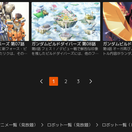
、ガンプラバトル
化されたモモカは、ついにGBNの参加を決
知り合いのダイバ
収集を目的とする
意。ディメンションにダイブした3人は、
クが進むべき道を
レイする。【提
キョウヤと名乗る青年ダイバーから連戦ミ
して正式アカウン
】
ッションの協力を求められた。【提供：バ
は、中華風の世界
ンダイチャンネル】
ンダイチャンネル
ーズ 第07話
ガンダムビルドダイバーズ 第08話
ガンダムビルド
いに新フォース・ビ
第8話 フェス！／デビュー戦で鮮烈な印象
第9話 オーガ再
たリクは、そのデ
を残したビルドダイバーズには、他のフォ
トル内容がランダ
団体戦、フォース
ースから対戦の申し込みが殺到していた。
ミッションに参加
のバトルに向け、
勢いに乗り、次のバトルの相手を決めよう
相手とはリクが初
させるためにコー
とするメンバー達。そこに現れたマギー
して初めての敗北
つつ準備を順調に
は、フォースでできることはバトルの他に
するフォース・百
しかし、予想外の
もあるのだと彼らに伝える。【提供：バン
得た力をオーガに
1
2
3
【提供：バンダイ
ダイチャンネル】
かめたいリクが期
で、ドージはリベ
た。【提供：バン
アニメ一覧（見放題）
ロボット一覧（見放題）
ロボット一覧（