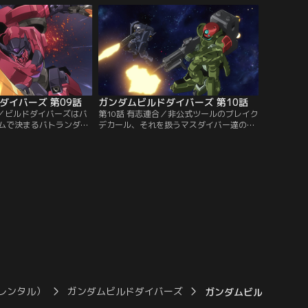
ーを紹介するマギー。リ
ども行けども蜃気楼が浮かぶ変わらない風
学ぶため、ユッキー、そ
景に、やがて途方に暮れてしまう。そこに
トを取得したモモの3人
現れた1台のジープ。乗っていたのはアヤ
が広がる…。【提供：バ
メと名乗る女性ダイバーだった。【提供：
】
バンダイチャンネル】
ダイバーズ 第09話
ガンダムビルドダイバーズ 第10話
び／ビルドダイバーズはバ
第10話 有志連合／非公式ツールのブレイク
ムで決まるバトランダム
デカール、それを扱うマスダイバー達の脅
することを決める。その
威は留まることなく、ロンメルのフォース
めて勝利したドージ、そ
ですらその力を進化させた彼らに敗北して
を味わったオーガが所属
しまう。チャンピオンのクジョウ・キョウ
鬼。今まで経験を積んで
ヤはGBNを守るために、ある重要人物との
ぶつけ、自身の成長を確
接触を図る。【提供：バンダイチャンネ
待に胸を高鳴らせる一方
ル】
ンジに心を燃やしてい
ダイチャンネル】
レンタル）
ガンダムビルドダイバーズ
ガンダムビルドダイバー