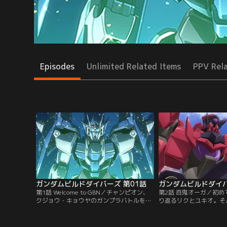
Episodes
Unlimited Related Items
PPV Rel
ガンダムビルドダイバーズ 第01話
ガンダムビルドダイバ
第1話 Welcome to GBN／チャンピオン、
第2話 百鬼オーガ／初め
クジョウ・キョウヤのガンプラバトルを目
り返るリクとユキオ。そ
にして、自分もGBNの世界に飛び込む決心
ッカー部への勧誘を狙う
を固めたミカミ・リクと、親友のヒダカ・
が、GBNへの歩みは止
ユキオ。ダイバーのリクとユッキーとして
脳仮想空間（ディメンシ