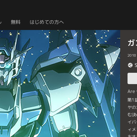
ル
無料
はじめての方へ
ガ
2018
Are
第1
ヤの
む決
イバ
ィメ
おさ