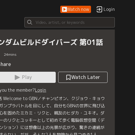
Watch now
Login
ンダムビルドダイバーズ 第01話
24
mins
Share
Play
Watch Later
 you the member?
Login
話 Welcome to GBN／チャンピオン、クジョウ・キョウ
ガンプラバトルを目にして、自分もGBNの世界に飛び込
心を固めたミカミ・リクと、親友のヒダカ・ユキオ。ダ
ーのリクとユッキーとして初めて歩く電脳仮想空間（デ
ンション）には想像以上の光景が広がり、驚きの連続が
まらない。だが、そんな2人を物陰から見つめる1人