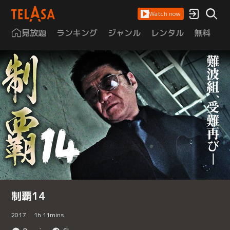
Watch now
見放題
ランキング
ジャンル
レンタル
無料
は
制覇14
2017
1
h
11
mins