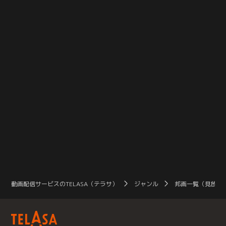
幸）・千春（大塚寧々）夫妻の6歳
め奮闘する男たちの奇跡の逆転劇！
る
の息子が殺害される事件が発生。犯
共演は、檀れい、江口洋介ほか。
決
人が捕まらない中で、住民たちの防
犯意識が異常なまでに高まった同地
区は、やがて“安全で安心な町”を標
榜するようになる。事件から23年が
たった現在。横浜で法律事務所を構
える弁護士・岩田喜久子（鶴田真
由）のもとに、望月麻希（蒔田彩
珠）と名乗る若い女性が訪ねてく
る。彼女 は、喜久子の大学時代の友
人・望月良子（玄理）の娘で、自分
の家族がどうなったのか知りたい、
と言うのだ。実は、望月一家は19年
前に失踪していたが、赤ん坊だった
麻希だけは残され、児童養護施設で
育てられたのだった。喜久子からこ
の件を託された調査員の真崎雄一
（江口洋介）は、かつて望月一家が
暮らしていたという美しが丘ニュー
タウンへと向かうのだが……。
動画配信サービスのTELASA（テラサ）
ジャンル
邦画一覧（見放題