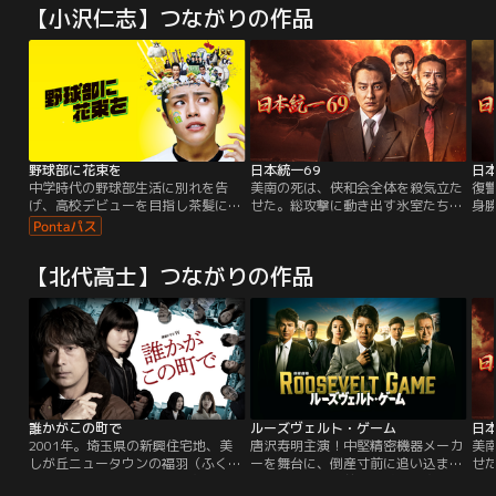
【小沢仁志】つながりの作品
野球部に花束を
日本統一69
日本
中学時代の野球部生活に別れを告
美南の死は、侠和会全体を殺気立た
復
げ、高校デビューを目指し茶髪に染
せた。総攻撃に動き出す氷室たちだ
身
めて入学した黒田鉄平。夢見たバラ
ったが、川谷は報復の禁止を命じ
に
色の高校生活は、うっかり野球部の
る。一方丸神会の三田は、戦争への
底
見学に行ってしまい、あっけなくゲ
決意を固めていた。
会
【北代高士】つながりの作品
ームセット。新入生歓迎の儀式で
緊
早々に坊主に逆戻り、、、練習以前
行
に、グラウンド整備や白線引きにす
ら怒鳴られる日々。おまけに一目惚
れした同級生は、なんと先輩の妹
（手を出したら、即死！）。
誰かがこの町で
ルーズヴェルト・ゲーム
日本
2001年。埼玉県の新興住宅地、美
唐沢寿明主演！中堅精密機器メーカ
美
しが丘ニュータウンの福羽（ふく
ーを舞台に、倒産寸前に追い込まれ
せ
は）地区で、木本俊樹（戸次重
た会社と廃部寸前の野球部を守るた
っ