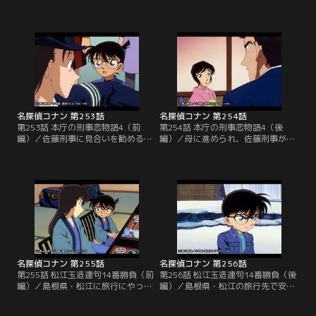
郎は、従業員の竹内早苗に牧場を案
探偵団は、不信な行動をとる燕（つ
内してもらっていた。その時、突然
ばくろ）財閥会頭秘書の堺に出会
暴れ、逃げ出す牧場主・大楠友之の
う。話を聞くと、燕財閥会頭・燕健
愛馬マダムリープ。引き止めるマダ
三の孫・秋夫が誘拐されたというの
ムリープの蹄に血がついているのに
だ。健三は孫の安全を考え警察の捜
気づいたコナンは、馬小屋で頭から
査も断るが、コナンは絵を描くこと
血を流した装蹄師・杉山の遺体を発
が大好きな秋夫の絵の中から監禁場
見する。
所のヒントを見つけ出す。
名探偵コナン 第253話
名探偵コナン 第254話
第253話 本庁の刑事恋物語4（前
第254話 本庁の刑事恋物語4（後
編）／佐藤刑事に見合いを勧める佐
編）／母に進められ、佐藤刑事が顔
藤刑事の母。仕方なく了承し顔も見
も見ず適当に決めた見合い相手はな
ず適当に決めた見合い相手はなんと
んと白鳥警部だった。日没までに高
白鳥警部だった。同じときコンビニ
木刑事が迎えに来なければ、佐藤刑
強盗を追う高木刑事。よそよそしい
事は白鳥警部の妻となってしまう。
佐藤刑事を見て白鳥警部はある賭け
だが肝心の高木刑事は目撃者たちの
をもちかける。その賭けとは日没ま
バラバラの証言から、犯人を絞れな
でに高木刑事が迎えに来なければ、
いでいた。果たして、高木刑事は日
佐藤刑事は白鳥警部の妻となること
没までに佐藤刑事を迎えにいくこと
だった。
ができるのか？
名探偵コナン 第255話
名探偵コナン 第256話
第255話 松江玉造連句14番勝負（前
第256話 松江玉造連句14番勝負（後
編）／島根県・松江に旅行にやって
編）／島根県・松江の旅行先で安藤
きたコナン、蘭、小五郎は、ホテル
礼子たち連句の会のメンバーと知り
のロビーで大阪から連句旅行に来て
合ったコナンたち。しかし、仲間の