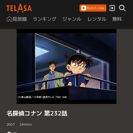
Watch now
見放題
ランキング
ジャンル
レンタル
無料
は
名探偵コナン 第232話
2001
24
mins