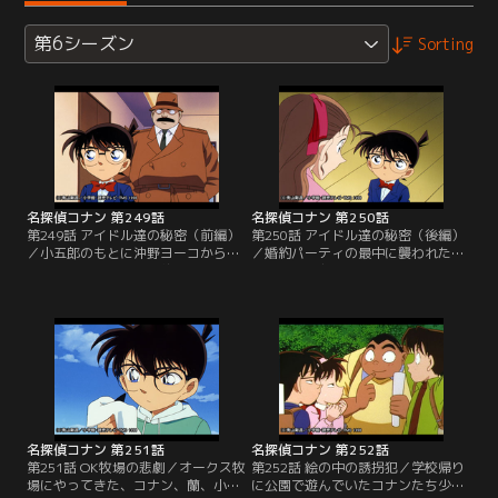
第6シーズン
Sorting
名探偵コナン 第249話
名探偵コナン 第250話
第249話 アイドル達の秘密（前編）
第250話 アイドル達の秘密（後編）
／小五郎のもとに沖野ヨーコから友
／婚約パーティの最中に襲われた沖
人で女優の草野薫の婚約パーティの
野ヨーコの友人で女優の草野薫。そ
招待状が届いた。同じく招待され
の場にいた全員の身体検査をしたが
た、元アースレディースの岳野ユキ
薫を襲った凶器は見つからなかっ
と星野輝美とともに、薫が風呂から
た。最近ストーカーに付きまとわれ
出た時にアースレディースの衣装で
ていると言っていた薫の証言と部屋
出迎えてビックリさせようという計
の中から見つかった盗聴器により、
画だが、薫は一向に出てこない。心
外部の人間による犯行と思われた
配になり見に行くと、そこには無残
が…。
な薫の姿が…。
名探偵コナン 第251話
名探偵コナン 第252話
第251話 OK牧場の悲劇／オークス牧
第252話 絵の中の誘拐犯／学校帰り
場にやってきた、コナン、蘭、小五
に公園で遊んでいたコナンたち少年