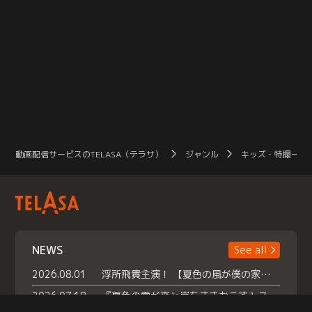
動画配信サービスのTELASA（テラサ）
ジャンル
キッズ・特撮一覧
NEWS
See all
2026.08.01
浮所飛貴主演！ 【夏色の風が僕の家にやってきた】 本日よりテラサで独占配信スタート！
2026.07.18
『夏色の雲が恋と嵐をまきおこす』スペシャルメイキング 【Part1】2026年７月18日（土）23時30分～配信スタート！話題のシーンの裏側を大公開！豪華キャスト大集合！ 『武宮家 真夏の家族会議』開催！