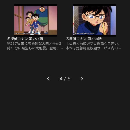
いた短大国文科助教授・安藤礼子た
1人牛窪が翌日何者かによって殺害
ち5名の連句の会の仲間と知り合
された。牛窪の供養の為にもと、連
う。翌日、八重垣神社に来ていた蘭
句の会のメンバーは句会を開き、コ
とコナンのもとに連句仲間の1人・
ナンたちもそれに参加した。そして
牛窪が亡くなったとの知らせが届
その連句の会の中でコナンは犯人を
く…。
追い詰めていく…。
名探偵コナン 第257話
名探偵コナン 第258話
第257話 世にも奇妙な天罰／午前2
【ご購入前に必ずご確認ください】
時15分に発生した大地震。翌朝、帝
本作は定額制見放題サービス内の
丹神社の境内で落ちてきた鈴で頭を
「劇場版『名探偵コナン ハイウェイ
強打し倒れていたさい銭泥棒・浦沢
の堕天使』公開記念！TVシリーズ特
が逮捕された。帝丹神社からの帰り
別配信 絆と秩序の捜査録！警察学校
道、コナンたち少年探偵団は、空き
＆警視庁セレクション」にて3/14～
巣に入られ、その際に頭を強打し気
8/31まで配信中です。ご加入の方は
絶したという被害者の竹中と出会
見放題ページよりご視聴ください。
4
う。コナンたちは浦沢の不可解な行
／第258話 シカゴから来た男（前
動を紐解いていく…。
編）／アニマルショーにやってきた
阿笠博士と…。