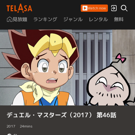
Watch now
見放題
ランキング
ジャンル
レンタル
無料
は
デュエル・マスターズ（2017） 第46話
2017
24
mins