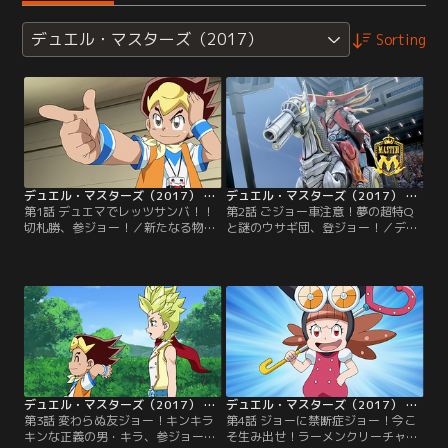
デュエル・マスターズ（2017）
Sorting
デュエル・マスターズ（2017） 第01話
デュエル・マスターズ（2017） 第02話
第1話 デュエマでレッツサンバ！！
第2話 ごジョー車注意！夢の超特Q
切札勝、参ジョー！／新たなる物
と謎のウサギ団、登ジョー！／デッ
語、その主人公の名は、切札ジョ
キーの能力により、ジョーのイラス
ー！！そしてそのもとにあらわれ
トから生み出したカード『ジョーカ
た、謎のデッキケース、デッキ
ーズ』。そして、ジョーカーズの中
ー！？ジョーの描いた絵を見て驚く
でも最高レアリティのマスターカー
デッキーが探しているという、デュ
ド『ジョリー・ザ・ジョニー』と共
エルマスターとは…！？【提供：バ
に新たなる日々が始まったが、遅刻
ンダイチャンネル】
しそうなジョーは新たにカードを描
きはじめ…。【提供：バンダイチャ
ンネル】
デュエル・マスターズ（2017） 第03話
デュエル・マスターズ（2017） 第04話
第3話 変わらぬ友ジョー！キンキラ
第4話 ジョーに禁断症ジョー！今こ
キンな正義の男・キラ、参ジョー！
そ生み出せ！ラーメンクリーチャ