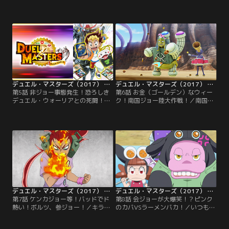
／ももちゃんから、デュエマが物凄
ー！／とにかくラーメンを食べたい
く強いという噂の男の情報を聞いた
ジョー！行きつけのラーメン屋も臨
ジョー！最初は興味を持たなかった
時休業のため、ついにラーメンを作
が、その正体は成長した親友・キラ
ってくれるクリーチャー・The ラー
だった！！再会に喜ぶジョーは、キ
漢を産むことに！一体どんなラーメ
ラの「ラビリンスデュエル」に挑む
ンを作るのか…！？【提供：バンダ
が…！？【提供：バンダイチャンネ
イチャンネル】
ル】
デュエル・マスターズ（2017） 第05話
デュエル・マスターズ（2017） 第06話
第5話 非ジョー事態発生！恐ろしき
第6話 お金（ゴールデン）なウィー
デュエル・ウォーリアとの死闘！／
ク！南国ジョー陸大作戦！／南国リ
ある日ももちゃんから動くかぼちゃ
ゾートで遊んでいるプリ人・ハンタ
を見つけたと聞いたジョー！二手に
ー・シャチョーの3人を羨ましく思
分かれて動くかぼちゃを探すが、も
うジョーは、バイナラドアを出して
もちゃんが何者かに連れ去られてし
追いかける！…が、バイナラドアは
まうのを目撃する…。【提供：バン
片道だけしか行けず帰ることができ
ダイチャンネル】
ない！お金の無いジョーとデッキー
は、果たしてどうやって帰るの
か！？【提供：バンダイチャンネ
ル】
デュエル・マスターズ（2017） 第07話
デュエル・マスターズ（2017） 第08話
第7話 ケンカジョー等！バッドでド
第8話 会ジョーが大爆笑！？ピンク
熱い！ボルツ、参ジョー！／キラと
のカバVSラーメンバカ！／いつもの
の勝負を申し込むジョーだったが、
ようにラーメンを食べていたジョー
「正義の用事」があると言われ、断
は、ラー漢から究極の隠し味「ピン