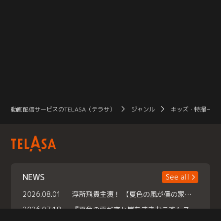
動画配信サービスのTELASA（テラサ）
ジャンル
キッズ・特撮一覧
NEWS
See all
2026.08.01
浮所飛貴主演！ 【夏色の風が僕の家にやってきた】 本日よりテラサで独占配信スタート！
2026.07.18
『夏色の雲が恋と嵐をまきおこす』スペシャルメイキング 【Part1】2026年７月18日（土）23時30分～配信スタート！話題のシーンの裏側を大公開！豪華キャスト大集合！ 『武宮家 真夏の家族会議』開催！