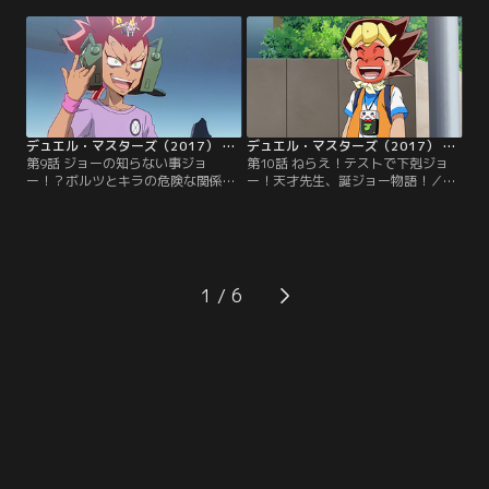
られてしまう。そんなある日、“マ
クのカバの笑い涙」の存在について
ジでバッド”と叫ぶボルツという男
教えてもらう！ピンクのカバに心当
に出会う！ボルツはデュエマで勝負
たりのあるジョーは、レアカードの
すると相手のデッキケースを奪い取
匂いでカバまろをおびき寄せる…。
るらしく、強いデュエリストを探し
【提供：バンダイチャンネル】
ているというが…。【提供：バンダ
イチャンネル】
デュエル・マスターズ（2017） 第09話
デュエル・マスターズ（2017） 第10話
第9話 ジョーの知らない事ジョ
第10話 ねらえ！テストで下剋ジョ
ー！？ボルツとキラの危険な関係！
ー！天才先生、誕ジョー物語！／学
／ある日スケボーに乗るボルツのも
校のテストが明日に近付くジョー
とに、ダチッコと名乗る謎の生き物
は、デッキーにテスト結果を見せ
が現れる！ダチッコから気を使わず
る！しょっぱい点数に心配するデッ
にスケボーに乗れる場所を案内して
キーだったが、ハンターのほうがも
もらえると聞き、ついていくボルツ
っと点数が悪いという。そしてひょ
だったが…。【提供：バンダイチャ
んなことから、ハンターとテストの
1
ンネル】
点数で勝負することに…！？【提
供：バンダイチャンネル】