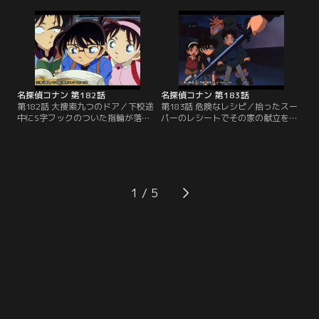
に進めている日本人シャンソン歌
で、天馬と口論をしていた義則に容
手・ジェラール天馬の日本デビュー
疑が掛かるが、義則は頑に犯行を否
の契約をかねて開く内輪のパーティ
認する。グランドピアノの蓋が開い
ーで事件が起こることが暗示されて
ていたことを不審に思ったコナン
いる。小五郎と蘭、コナンは会長の
は、遺体の下の床についた傷跡とピ
知り合いの家族と偽ってパーティー
アノの内部にあった紫色のシミから
に潜入することになるが…。
事件のトリックを追う。
名探偵コナン 第182話
名探偵コナン 第183話
第182話 大捜索九つのドア／下校途
第183話 危険なレシピ／拾ったスー
中にS字フックのついた指輪が落ち
パーのレシートでその家の献立を推
てきた。コナンと少年探偵団の子供
理して遊んでいたコナンと少年探偵
たちは二つのS字フックに繋がれた
団の子供たちは、6枚まとめて捨て
結婚指輪を『SOS』のサインだと考
られていたレシートを拾う。そこに
え、女の人がどこかに監禁されてい
は食料品と日用品などのほかに「ク
ると思い込む。指輪に彫られたイニ
ロニン」という薬品の名前が印刷さ
シャルを頼りに、子供たちは道路に
れている。毒性の強いクロニンを何
1
面した窓のある九つの部屋の大捜索
に使うのか？コナンたちはレシート
に取りかかる。
を…。