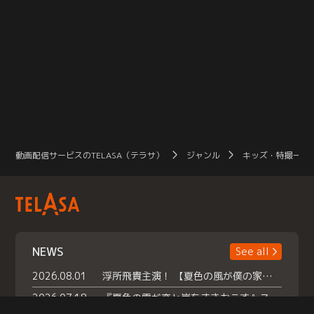
動画配信サービスのTELASA（テラサ）
ジャンル
キッズ・特撮一覧
NEWS
See all
2026.08.01
浮所飛貴主演！ 【夏色の風が僕の家にやってきた】 本日よりテラサで独占配信スタート！
2026.07.18
『夏色の雲が恋と嵐をまきおこす』スペシャルメイキング 【Part1】2026年７月18日（土）23時30分～配信スタート！話題のシーンの裏側を大公開！豪華キャスト大集合！ 『武宮家 真夏の家族会議』開催！