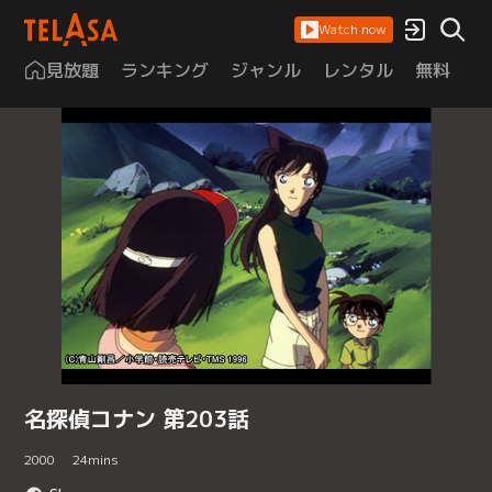
Watch now
見放題
ランキング
ジャンル
レンタル
無料
は
名探偵コナン 第203話
2000
24
mins