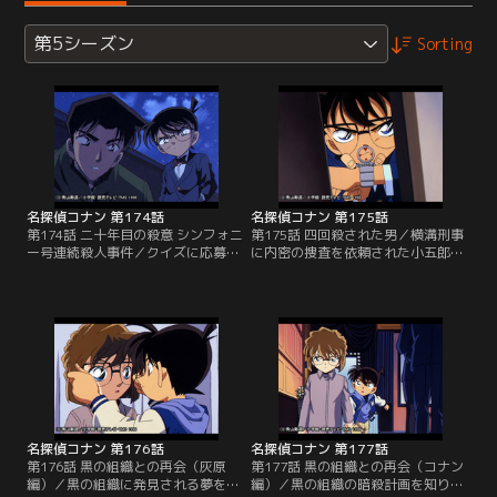
第5シーズン
Sorting
名探偵コナン 第174話
名探偵コナン 第175話
第174話 二十年目の殺意 シンフォニ
第175話 四回殺された男／横溝刑事
ー号連続殺人事件／クイズに応募し
に内密の捜査を依頼された小五郎
たコナンたちは、見事豪華クルーザ
は、コナンと蘭を連れて静岡に向か
ーの旅をゲットする。乗客は他に8
う。横溝刑事を悩ませている事件
人。服部平次と小五郎の先輩の元警
は、有名なベテラン俳優が楽屋で死
視 鮫崎もいた。鮫崎は二十年前の現
亡し、3人の共演者がそれぞれ犯行
金強奪事件の主犯・叶才三と同じ名
を自供したというものだ。静岡に到
の乗客がいると知り色めき立つ。
着早々、県警の課長に真犯人は誰な
が、その時、非常用縄ばしごの箱の
のか名推理を聞かせてほしいと迫ら
中から乗客の一人・蟹江らしい焼死
れ…。
体が発見される。
名探偵コナン 第176話
名探偵コナン 第177話
第176話 黒の組織との再会（灰原
第177話 黒の組織との再会（コナン
編）／黒の組織に発見される夢を見
編）／黒の組織の暗殺計画を知り、