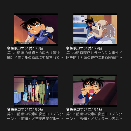
た哀はコナンに心の動揺を見抜か
ホテルに駆けつけたコナンと哀の目
れ、子供を演じ続けろと忠告され
の前で呑口議員が死亡する。犯人の
る。その直後、哀は組織のメンバ
ピスコは議員の周辺にいた7人の中
ー・ジンの車を発見。コナンは車に
にいる。混乱した人込みの中で、哀
発信器と盗聴器を仕掛け、追跡をす
はピスコの手でホテルの酒蔵に閉じ
る途中で組織の暗殺計画を知る。計
込められてしまう。メガネ型携帯電
画を阻止するため、コナンは暗殺が
話で連絡を取ったコナンは哀にパイ
予定されているホテルに一人で乗り
カル（白乾児）という酒を見つけて
込む決心をする。
飲めと指示する。
名探偵コナン 第178話
名探偵コナン 第179話
第178話 黒の組織との再会（解決
第179話 喫茶店トラック乱入事件／
編）／ホテルの酒蔵に監禁されてし
阿笠博士と坂の途中にある喫茶店に
まった哀は、コナンの支持でパイカ
行ったコナンたち少年探偵団の面々
ル酒を飲み、古い暖炉の中に隠れ
は大はしゃぎ。子供たちはアイスク
る。その直後に酒蔵に入ってきたジ
リームやパフェを注文してゴキゲン
ンとウォッカは、仲間のピスコと哀
だったが、坂の上に停車中の宅配便
を見つけられずに立ち去る。暖炉の
のトラックが店に飛び込み、客の一
中で哀は元のシェリーの姿に戻り、
人が死亡する。不幸な事故だと誰も
煙突から脱出を試みる。が、ホテル
が思った。が、コナンは死亡した男
の屋上に出たシェリーを一発の銃弾
の連れの不審な行動に疑問を抱く。
が襲う…
名探偵コナン 第180話
名探偵コナン 第181話
第180話 赤い殺意の夜想曲（ノクタ
第181話 赤い殺意の夜想曲（ノクタ
ーン）（前編）／音楽産業グループ
ーン）（後編）／ジェラール天馬は
の会長の妻に不気味な脅迫状が送ら
青銅のアーサー王の剣が背中に突き
れてくるという。脅迫状には、極秘
刺さり息絶えていた。死の直前ま