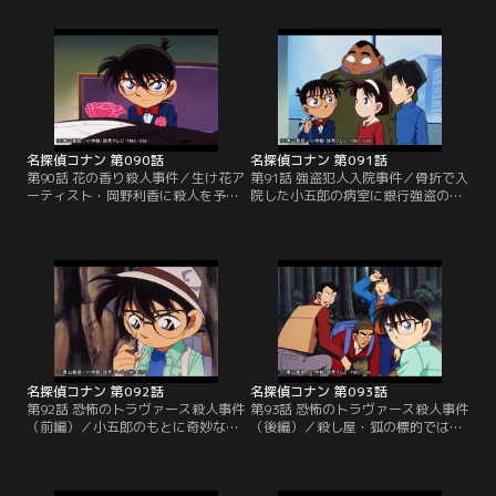
れたコナンたちは、豪雨のために山
である書斎が完全な密室状態にあっ
荘に一泊する。その夜、虎倉はドラ
たという謎を解かなくてはならな
キュラの衣装を身に着け、十字架上
い。この夜、山荘にいた虎倉の妻た
で杭を胸に打ち込まれ死体となって
ちの前で、小五郎は謎解きをしてみ
発見される。
せると豪語する。
名探偵コナン 第090話
名探偵コナン 第091話
第90話 花の香り殺人事件／生け花ア
第91話 強盗犯人入院事件／骨折で入
ーティスト・岡野利香に殺人を予告
院した小五郎の病室に銀行強盗の容
する脅迫状が届いた。脅迫状には、
疑者が入院していた。被害にあった
利香の世界芸術大賞受賞パーティー
銀行の行員の父親も同室で、容疑者
で「死の花が咲く」とある。会場を
を監視する警官の中にも仲間が紛れ
訪れたコナンたちはホテルの支配人
込んでいて、行員は通報することも
の死体を発見する。
できずにいる。
名探偵コナン 第092話
名探偵コナン 第093話
第92話 恐怖のトラヴァース殺人事件
第93話 恐怖のトラヴァース殺人事件
（前編）／小五郎のもとに奇妙な依
（後編）／殺し屋・狐の標的ではな
頼が舞い込んだ。名うての殺し屋・
いはずの大学生が殺され、山小屋で
狐（フォックス）に間違って自分の
恭子の死体が発見された。恭子も背
殺しを依頼してしまったというの
中にナイフを突き立てられていて、