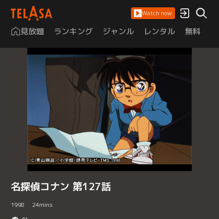
Watch now
見放題
ランキング
ジャンル
レンタル
無料
は
名探偵コナン 第127話
1998
24
mins