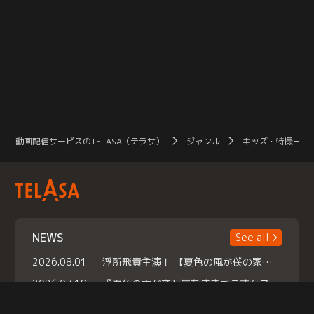
動画配信サービスのTELASA（テラサ）
ジャンル
キッズ・特撮一覧
NEWS
See all
2026.08.01
浮所飛貴主演！ 【夏色の風が僕の家にやってきた】 本日よりテラサで独占配信スタート！
2026.07.18
『夏色の雲が恋と嵐をまきおこす』スペシャルメイキング 【Part1】2026年７月18日（土）23時30分～配信スタート！話題のシーンの裏側を大公開！豪華キャスト大集合！ 『武宮家 真夏の家族会議』開催！
2026.07.15
救命医・遥（今田）の《心揺さぶる過去》や、 麻酔科医・権野（船越英一郎）の《謎多きプライベート》など… 《知られざるエピソード》を独占配信！