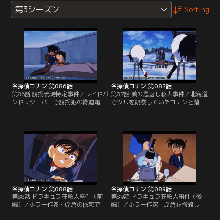
第3シーズン
Sorting
名探偵コナン 第086話
名探偵コナン 第087話
第86話 誘拐現場特定事件／ワイドバ
第87話 鶴の恩返し殺人事件／北海道
ンドレシーバーで誘拐犯の脅迫電話
でツルを観察していたコナンと蘭、
を聞いてしまったコナンと少年探偵
小五郎は、ツルの世話をする老人と
団の子供たちは、レシーバーから聞
出会う。老人は引退した実業家。全
こえてくる情報だけを頼りにどこの
財産をツルのために村に寄付すると
誰とも判らない被害者と犯人の居場
いう遺言書の手続きが終了する直前
所を突き止めようとする。
に老人は矢で射抜かれ、死亡する。
名探偵コナン 第088話
名探偵コナン 第089話
第88話 ドラキュラ荘殺人事件（前
第89話 ドラキュラ荘殺人事件（後
編）／ホラー作家・虎倉の依頼でド
編）／ホラー作家・虎倉を惨殺した
ラキュラ荘と呼ばれる彼の山荘を訪
犯人を特定するためには、殺害現場