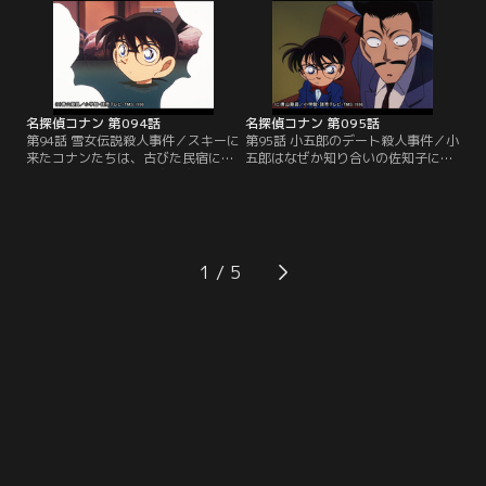
だ。殺人を阻止し、狐を捕らえるた
狐の第2の殺人かと思われた。小五
めに、山の縦走にコナンたちも同行
郎は自分の正体を明かし、犯人捜し
することになる。
を始める。
名探偵コナン 第094話
名探偵コナン 第095話
第94話 雪女伝説殺人事件／スキーに
第95話 小五郎のデート殺人事件／小
来たコナンたちは、古びた民宿に泊
五郎はなぜか知り合いの佐知子にド
まることになる。他の宿泊客は女
ライブに誘われる。ドライブから戻
優・木下明子と専属のスタント・ウ
ると佐知子のルームメイトが自宅の
ーマン浅沼洋子だけだ。明子が遺書
マンションで殺されていた。小五郎
を残して姿を消し、雪女の衣装を着
の証言で佐知子のアリバイは成立。
た凍死体で発見されるが…。
事件は強盗殺人事件かと思われた。
1